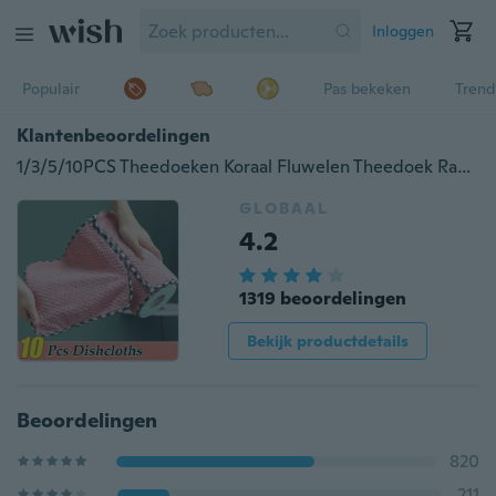
Inloggen
Populair
Pas bekeken
Trend
Klantenbeoordelingen
1/3/5/10PCS Theedoeken Koraal Fluwelen Theedoek Rag Non-stick Olie Vaatdoek Dubbelzijdig Absorberend Verdikking Schuursponsje Vaatdoek Keuken Schoonmaakhanddoek
GLOBAAL
4.2
1319 beoordelingen
Bekijk productdetails
Beoordelingen
820
211