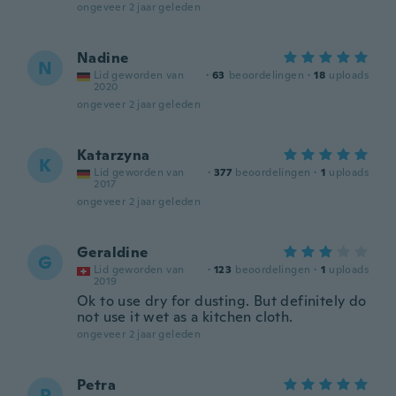
ongeveer 2 jaar geleden
Nadine
N
Lid geworden van
·
63
beoordelingen
·
18
uploads
2020
ongeveer 2 jaar geleden
Katarzyna
K
Lid geworden van
·
377
beoordelingen
·
1
uploads
2017
ongeveer 2 jaar geleden
Geraldine
G
Lid geworden van
·
123
beoordelingen
·
1
uploads
2019
Ok to use dry for dusting. But definitely do
not use it wet as a kitchen cloth.
ongeveer 2 jaar geleden
Petra
P