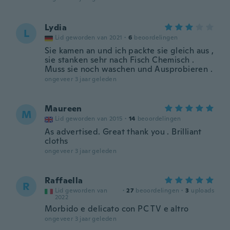
Lydia
L
Lid geworden van 2021
·
6
beoordelingen
Sie kamen an und ich packte sie gleich aus ,
sie stanken sehr nach Fisch Chemisch .
Muss sie noch waschen und Ausprobieren .
ongeveer 3 jaar geleden
Maureen
M
Lid geworden van 2015
·
14
beoordelingen
As advertised. Great thank you . Brilliant
cloths
ongeveer 3 jaar geleden
Raffaella
R
Lid geworden van
·
27
beoordelingen
·
3
uploads
2022
Morbido e delicato con PC TV e altro
ongeveer 3 jaar geleden