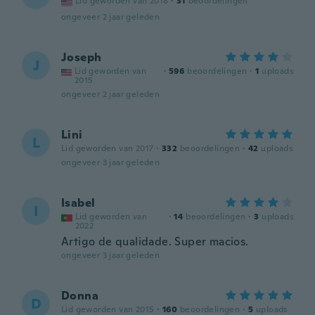
Lid geworden van 2018
·
31
beoordelingen
ongeveer 2 jaar geleden
Joseph
J
Lid geworden van
·
596
beoordelingen
·
1
uploads
2015
ongeveer 2 jaar geleden
Lini
L
Lid geworden van 2017
·
332
beoordelingen
·
42
uploads
ongeveer 3 jaar geleden
Isabel
I
Lid geworden van
·
14
beoordelingen
·
3
uploads
2022
Artigo de qualidade. Super macios.
ongeveer 3 jaar geleden
Donna
D
Lid geworden van 2015
·
160
beoordelingen
·
5
uploads