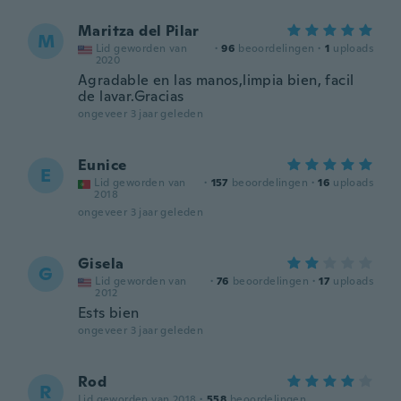
Maritza del Pilar
M
Lid geworden van
·
96
beoordelingen
·
1
uploads
2020
Agradable en las manos,limpia bien, facil
de lavar.Gracias
ongeveer 3 jaar geleden
Eunice
E
Lid geworden van
·
157
beoordelingen
·
16
uploads
2018
ongeveer 3 jaar geleden
Gisela
G
Lid geworden van
·
76
beoordelingen
·
17
uploads
2012
Ests bien
ongeveer 3 jaar geleden
Rod
R
Lid geworden van 2018
·
558
beoordelingen