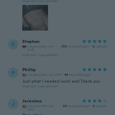
ongeveer 2 jaar geleden
Stephan
S
Lid geworden van
·
772
beoordelingen
·
5
uploads
2018
ongeveer 2 jaar geleden
Phillip
P
Lid geworden van 2019
·
44
beoordelingen
Just what I needed work well Thank you
ongeveer 2 jaar geleden
Jerónimo
J
Lid geworden van
·
25
beoordelingen
·
2
uploads
2021