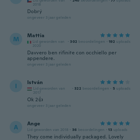
Lid geworden van
·
240
beoordelingen
·
77
uploads
2018
Dobrý
ongeveer 3 jaar geleden
Mattia
M
Lid geworden van
·
302
beoordelingen
·
192
uploads
2020
Davvero ben rifinite con occhiello per
appendere.
ongeveer 3 jaar geleden
István
I
Lid geworden van
·
322
beoordelingen
·
5
uploads
2017
Ok 2👍
ongeveer 3 jaar geleden
Ange
A
Lid geworden van 2018
·
36
beoordelingen
·
13
uploads
They come individually packaged. Lovely