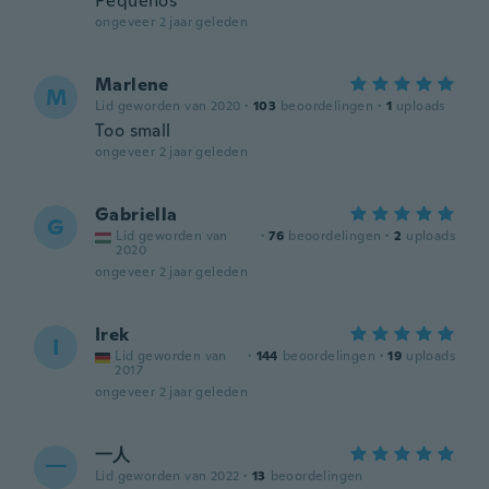
Pequeños
ongeveer 2 jaar geleden
Marlene
M
Lid geworden van 2020
·
103
beoordelingen
·
1
uploads
Too small
ongeveer 2 jaar geleden
Gabriella
G
Lid geworden van
·
76
beoordelingen
·
2
uploads
2020
ongeveer 2 jaar geleden
Irek
I
Lid geworden van
·
144
beoordelingen
·
19
uploads
2017
ongeveer 2 jaar geleden
一人
一
Lid geworden van 2022
·
13
beoordelingen