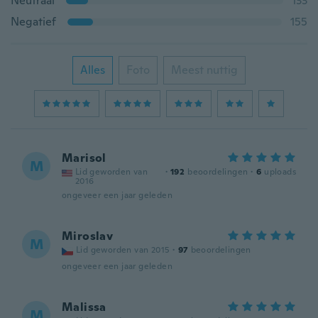
Neutraal
133
Negatief
155
Alles
Foto
Meest nuttig
Marisol
M
Lid geworden van
·
192
beoordelingen
·
6
uploads
2016
ongeveer een jaar geleden
Miroslav
M
Lid geworden van 2015
·
97
beoordelingen
ongeveer een jaar geleden
Malissa
M