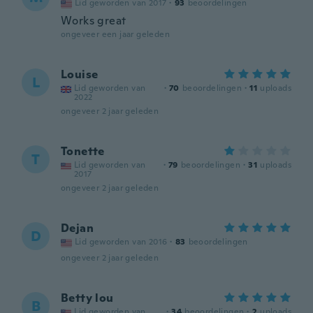
Lid geworden van 2017
·
93
beoordelingen
Works great
ongeveer een jaar geleden
Louise
L
Lid geworden van
·
70
beoordelingen
·
11
uploads
2022
ongeveer 2 jaar geleden
Tonette
T
Lid geworden van
·
79
beoordelingen
·
31
uploads
2017
ongeveer 2 jaar geleden
Dejan
D
Lid geworden van 2016
·
83
beoordelingen
ongeveer 2 jaar geleden
Betty lou
B
Lid geworden van
·
34
beoordelingen
·
2
uploads