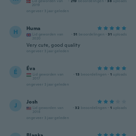
Lid geworden van
·
219
beoordelingen
·
38
uploads
2019
ongeveer 3 jaar geleden
Huma
H
Lid geworden van
·
51
beoordelingen
·
31
uploads
2020
Very cute, good quality
ongeveer 3 jaar geleden
Éva
É
Lid geworden van
·
13
beoordelingen
·
1
uploads
2017
ongeveer 3 jaar geleden
Josh
J
Lid geworden van
·
32
beoordelingen
·
1
uploads
2018
ongeveer 3 jaar geleden
Blanka