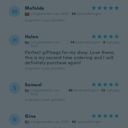
Mafalda
M
Lid geworden van 2018
·
39
beoordelingen
ongeveer 2 jaar geleden
Helen
H
Lid geworden van
·
14
beoordelingen
·
8
uploads
2017
Perfect giftbags for my shop. Love these,
this is my second time ordering and I will
definitely purchase again!
ongeveer 2 jaar geleden
Samuel
S
Lid geworden van
·
66
beoordelingen
·
12
uploads
2022
ongeveer 2 jaar geleden
Gina
G
Lid geworden van 2020
·
62
beoordelingen