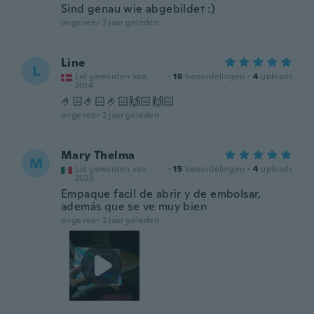
Sind genau wie abgebildet :)
ongeveer 2 jaar geleden
Line
L
Lid geworden van
·
16
beoordelingen
·
4
uploads
2014
🤌🏻🤌🏻🤌🏻🙌🏻🙌🏻
ongeveer 2 jaar geleden
Mary Thelma
M
Lid geworden van
·
15
beoordelingen
·
4
uploads
2023
Empaque facil de abrir y de embolsar,
además que se ve muy bien
ongeveer 2 jaar geleden