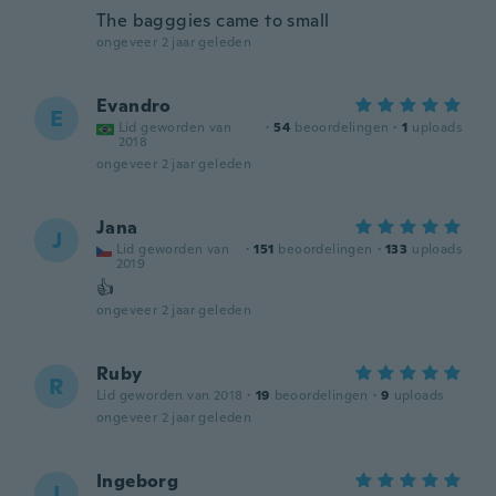
The bagggies came to small
ongeveer 2 jaar geleden
Evandro
E
Lid geworden van
·
54
beoordelingen
·
1
uploads
2018
ongeveer 2 jaar geleden
Jana
J
Lid geworden van
·
151
beoordelingen
·
133
uploads
2019
👍
ongeveer 2 jaar geleden
Ruby
R
Lid geworden van 2018
·
19
beoordelingen
·
9
uploads
ongeveer 2 jaar geleden
Ingeborg
I