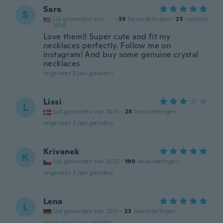
Sara
S
Lid geworden van
·
39
beoordelingen
·
25
uploads
2016
Love them!! Super cute and fit my
necklaces perfectly. Follow me on
instagram! And buy some genuine crystal
necklaces
ongeveer 3 jaar geleden
Lissi
L
Lid geworden van 2015
·
28
beoordelingen
ongeveer 3 jaar geleden
Krivanek
K
Lid geworden van 2022
·
190
beoordelingen
ongeveer 3 jaar geleden
Lena
L
Lid geworden van 2017
·
23
beoordelingen
ongeveer 3 jaar geleden