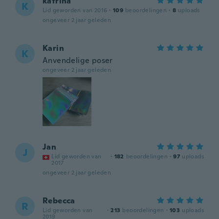
katrina
K
Lid geworden van 2016
·
109
beoordelingen
·
8
uploads
ongeveer 2 jaar geleden
Karin
K
Anvendelige poser
ongeveer 2 jaar geleden
Jan
J
Lid geworden van
·
182
beoordelingen
·
97
uploads
2017
ongeveer 2 jaar geleden
Rebecca
R
Lid geworden van
·
213
beoordelingen
·
103
uploads
2019