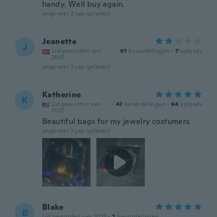
handy. Well buy again.
ongeveer 2 jaar geleden
Jeanette
J
Lid geworden van
·
61
beoordelingen
·
7
uploads
2015
ongeveer 2 jaar geleden
Katherine
K
Lid geworden van
·
47
beoordelingen
·
94
uploads
2022
Beautiful bags for my jewelry costumers
ongeveer 2 jaar geleden
Blake
B
Lid geworden van 2023
·
2
beoordelingen