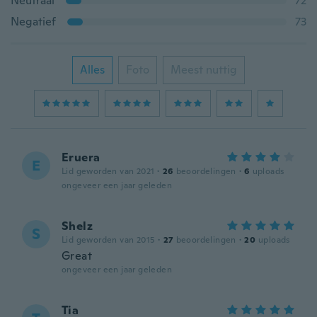
Neutraal
72
Negatief
73
Alles
Foto
Meest nuttig
Eruera
E
Lid geworden van 2021
·
26
beoordelingen
·
6
uploads
ongeveer een jaar geleden
Shelz
S
Lid geworden van 2015
·
27
beoordelingen
·
20
uploads
Great
ongeveer een jaar geleden
Tia