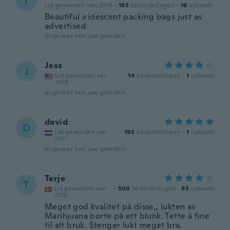
T
Lid geworden van 2016
·
163
beoordelingen
·
16
uploads
Beautiful iridescent packing bags just as
advertised
ongeveer een jaar geleden
Jess
J
Lid geworden van
·
14
beoordelingen
·
1
uploads
2019
ongeveer een jaar geleden
david
D
Lid geworden van
·
195
beoordelingen
·
1
uploads
2017
ongeveer een jaar geleden
Terje
T
Lid geworden van
·
509
beoordelingen
·
83
uploads
2016
Meget god kvalitet på disse,, lukten av
Marihjuana borte på ett blunk. Tette å fine
til alt bruk. Stenger lukt meget bra.