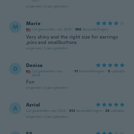
2017
ongeveer 2 jaar geleden
Marie
M
Lid geworden van 2019
·
190
beoordelingen
Very shiny and the right size for earrings
,pins and smallbuttons
ongeveer 2 jaar geleden
Denise
D
Lid geworden van
·
11
beoordelingen
·
5
uploads
2024
Fun
ongeveer 2 jaar geleden
Azriel
A
Lid geworden van 2023
·
312
beoordelingen
·
25
uploads
ongeveer 2 jaar geleden
SA