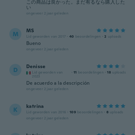
この商品は良かった。まだ有るなら購入した
い
ongeveer 2 jaar geleden
MS
M
Lid geworden van 2017
·
40
beoordelingen
·
2
uploads
Bueno
ongeveer 2 jaar geleden
Denisse
D
Lid geworden van
·
11
beoordelingen
·
18
uploads
2023
De acuerdo a la descripción
ongeveer 2 jaar geleden
katrina
K
Lid geworden van 2016
·
109
beoordelingen
·
8
uploads
ongeveer 2 jaar geleden