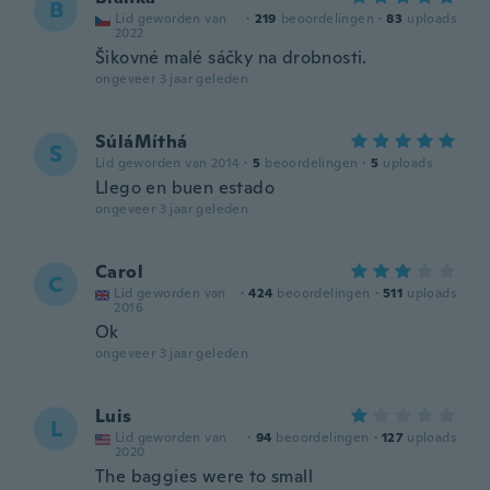
B
Lid geworden van
·
219
beoordelingen
·
83
uploads
2022
Šikovné malé sáčky na drobnosti.
ongeveer 3 jaar geleden
SúláMíthá
S
Lid geworden van 2014
·
5
beoordelingen
·
5
uploads
Llego en buen estado
ongeveer 3 jaar geleden
Carol
C
Lid geworden van
·
424
beoordelingen
·
511
uploads
2016
Ok
ongeveer 3 jaar geleden
Luis
L
Lid geworden van
·
94
beoordelingen
·
127
uploads
2020
The baggies were to small