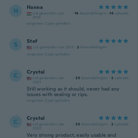
Hanna
H
Lid geworden van
·
14
beoordelingen
·
14
uploads
2016
ongeveer 2 jaar geleden
Stef
S
Lid geworden van 2013
·
2
beoordelingen
ongeveer 2 jaar geleden
Crystal
C
Lid geworden van
·
25
beoordelingen
·
2
uploads
2022
Still working as it should, never had any
issues with sealing or rips.
ongeveer 2 jaar geleden
Crystal
C
Lid geworden van
·
25
beoordelingen
·
2
uploads
2022
Very strong product, easily usable and