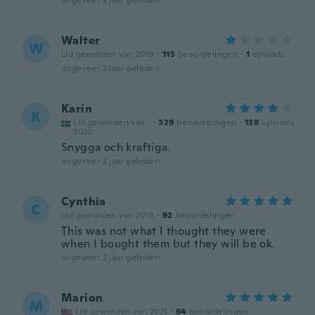
ongeveer 2 jaar geleden
Walter
W
Lid geworden van 2019
·
115
beoordelingen
·
1
uploads
ongeveer 2 jaar geleden
Karin
K
Lid geworden van
·
329
beoordelingen
·
138
uploads
2020
Snygga och kraftiga.
ongeveer 2 jaar geleden
Cynthia
C
Lid geworden van 2019
·
92
beoordelingen
This was not what I thought they were
when I bought them but they will be ok.
ongeveer 2 jaar geleden
Marion
M
Lid geworden van 2021
·
64
beoordelingen