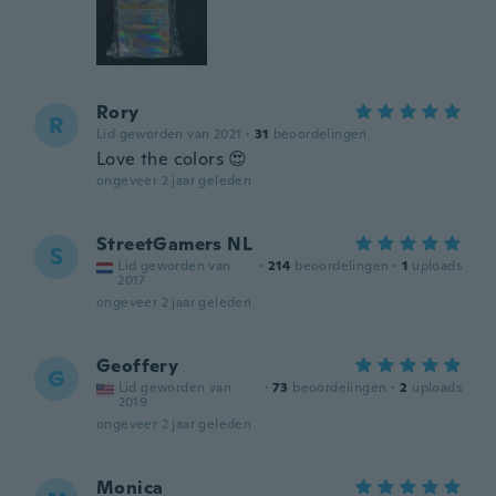
Rory
R
Lid geworden van 2021
·
31
beoordelingen
Love the colors 😍
ongeveer 2 jaar geleden
StreetGamers NL
S
Lid geworden van
·
214
beoordelingen
·
1
uploads
2017
ongeveer 2 jaar geleden
Geoffery
G
Lid geworden van
·
73
beoordelingen
·
2
uploads
2019
ongeveer 2 jaar geleden
Monica