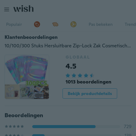
Populair
Pas bekeken
Trend
Klantenbeoordelingen
10/100/300 Stuks Hersluitbare Zip-Lock Zak Cosmetische Laser Verpakking Zakken Holografische Make-up Zakjes Voedsel Opbergzakken
GLOBAAL
4.5
1013 beoordelingen
Bekijk productdetails
Beoordelingen
729
139