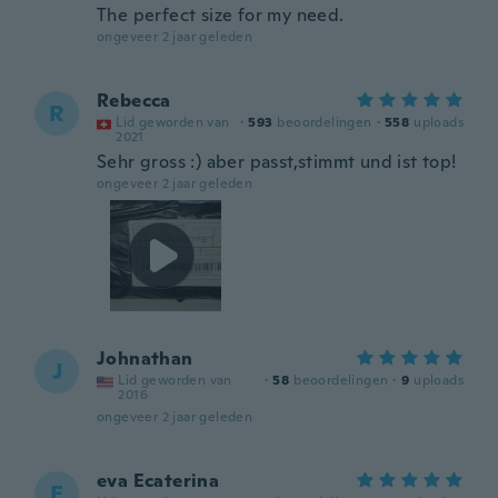
The perfect size for my need.
ongeveer 2 jaar geleden
Rebecca
R
Lid geworden van
·
593
beoordelingen
·
558
uploads
2021
Sehr gross :) aber passt,stimmt und ist top!
ongeveer 2 jaar geleden
Johnathan
J
Lid geworden van
·
58
beoordelingen
·
9
uploads
2016
ongeveer 2 jaar geleden
eva Ecaterina
E