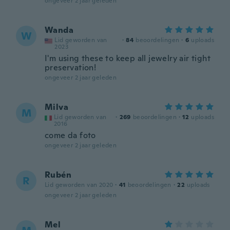
ongeveer 2 jaar geleden
Wanda
W
Lid geworden van
·
84
beoordelingen
·
6
uploads
2023
I'm using these to keep all jewelry air tight
preservation!
ongeveer 2 jaar geleden
Milva
M
Lid geworden van
·
269
beoordelingen
·
12
uploads
2016
come da foto
ongeveer 2 jaar geleden
Rubén
R
Lid geworden van 2020
·
41
beoordelingen
·
22
uploads
ongeveer 2 jaar geleden
Mel