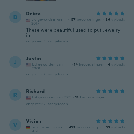
Debra
D
Lid geworden van
·
177
beoordelingen
·
26
uploads
2017
These were beautiful used to put Jewelry
in
ongeveer 2 jaar geleden
Justin
J
Lid geworden van
·
14
beoordelingen
·
4
uploads
2020
ongeveer 2 jaar geleden
Richard
R
Lid geworden van 2023
·
13
beoordelingen
ongeveer 2 jaar geleden
Vivien
V
Lid geworden van
·
453
beoordelingen
·
63
uploads
2020