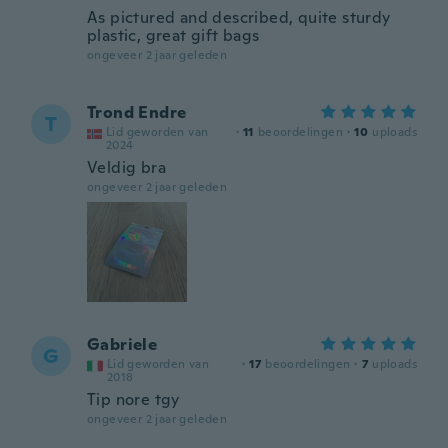
As pictured and described, quite sturdy
plastic, great gift bags
ongeveer 2 jaar geleden
Trond Endre
T
Lid geworden van
·
11
beoordelingen
·
10
uploads
2024
Veldig bra
ongeveer 2 jaar geleden
Gabriele
G
Lid geworden van
·
17
beoordelingen
·
7
uploads
2018
Tip nore tgy
ongeveer 2 jaar geleden