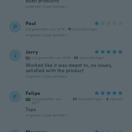
Buen producto
ongeveer 3 jaar geleden
Paul
P
Lid geworden van 2018
·
11
beoordelingen
ongeveer 3 jaar geleden
Jerry
J
Lid geworden van 2018
·
32
beoordelingen
Worked like it was meant to, no issues,
satisfied with the product
ongeveer 3 jaar geleden
Felipe
F
Lid geworden van
·
21
beoordelingen
·
3
uploads
2017
Tops
ongeveer 3 jaar geleden