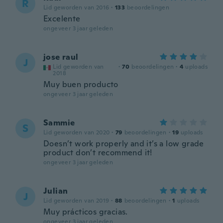
R
Lid geworden van 2016
·
133
beoordelingen
Excelente
ongeveer 3 jaar geleden
jose raul
J
Lid geworden van
·
70
beoordelingen
·
4
uploads
2018
Muy buen producto
ongeveer 3 jaar geleden
Sammie
S
Lid geworden van 2020
·
79
beoordelingen
·
19
uploads
Doesn’t work properly and it’s a low grade
product don’t recommend it!
ongeveer 3 jaar geleden
Julian
J
Lid geworden van 2019
·
88
beoordelingen
·
1
uploads
Muy prácticos gracias.
ongeveer 3 jaar geleden