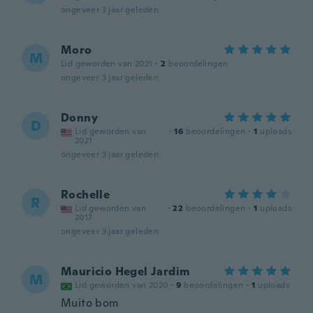
ongeveer 3 jaar geleden
Moro
M
Lid geworden van 2021
·
2
beoordelingen
ongeveer 3 jaar geleden
Donny
D
Lid geworden van
·
16
beoordelingen
·
1
uploads
2021
ongeveer 3 jaar geleden
Rochelle
R
Lid geworden van
·
22
beoordelingen
·
1
uploads
2017
ongeveer 3 jaar geleden
Mauricio Hegel Jardim
M
Lid geworden van 2020
·
9
beoordelingen
·
1
uploads
Muito bom