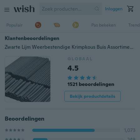
Inloggen
Populair
Pas bekeken
Trend
Klantenbeoordelingen
Zwarte Lijm Weerbestendige Krimpkous Buis Assortiment Kit Elektrische Aansluiting Elektrische Draad Wrap Kabel
GLOBAAL
4.5
1521 beoordelingen
Bekijk productdetails
Beoordelingen
1,073
249