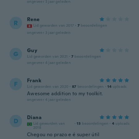
ongeveer 3 jaar geleden
Rene
R
Lid geworden van 2017
·
7
beoordelingen
ongeveer 3 jaar geleden
Guy
G
Lid geworden van 2021
·
7
beoordelingen
ongeveer 4 jaar geleden
Frank
F
Lid geworden van 2020
·
87
beoordelingen
·
14
uploads
Awesome addition to my toolkit.
ongeveer 4 jaar geleden
Diana
D
Lid geworden van
·
13
beoordelingen
·
4
uploads
2018
Chegou no prazo e é super útil