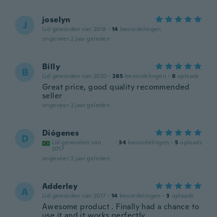
joselyn
J
Lid geworden van 2018
·
14
beoordelingen
ongeveer 2 jaar geleden
Billy
B
Lid geworden van 2020
·
285
beoordelingen
·
8
uploads
Great price, good quality recommended
seller
ongeveer 2 jaar geleden
Diógenes
D
Lid geworden van
·
34
beoordelingen
·
5
uploads
2017
ongeveer 2 jaar geleden
Adderley
A
Lid geworden van 2017
·
14
beoordelingen
·
3
uploads
Awesome product . Finally had a chance to
use it and it works perfectly