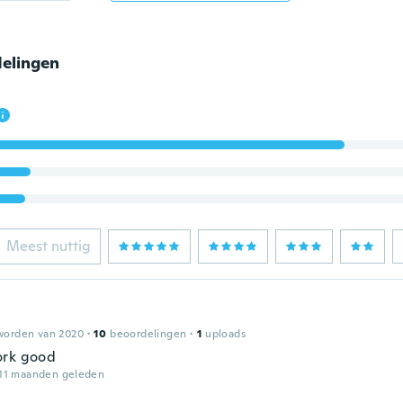
elingen
Meest nuttig
worden van 2020
·
10
beoordelingen
·
1
uploads
ork good
11 maanden geleden