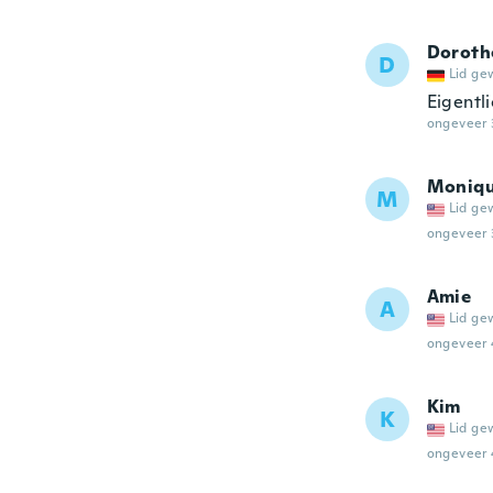
Doroth
D
Lid ge
Eigentli
ongeveer 
Moniq
M
Lid ge
ongeveer 
Amie
A
Lid ge
ongeveer 
Kim
K
Lid ge
ongeveer 