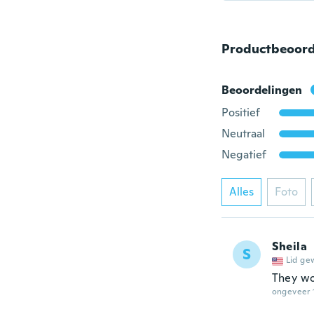
Productbeoord
Beoordelingen
Positief
Neutraal
Negatief
Alles
Foto
Sheila
S
Lid ge
They w
ongeveer 