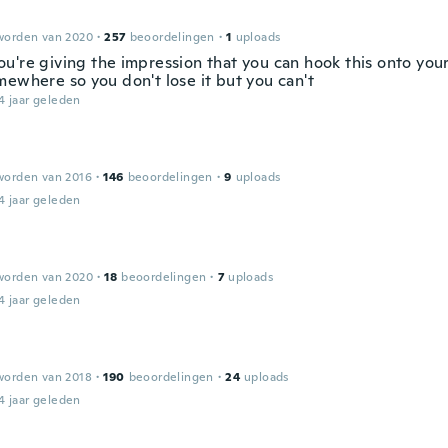
worden van 2020
·
257
beoordelingen
·
1
uploads
u're giving the impression that you can hook this onto you
mewhere so you don't lose it but you can't
4 jaar geleden
worden van 2016
·
146
beoordelingen
·
9
uploads
4 jaar geleden
worden van 2020
·
18
beoordelingen
·
7
uploads
4 jaar geleden
worden van 2018
·
190
beoordelingen
·
24
uploads
4 jaar geleden