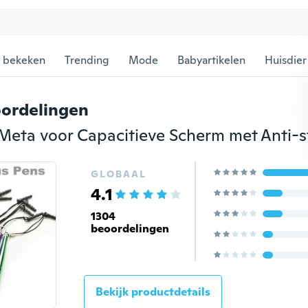
 bekeken
Trending
Mode
Babyartikelen
Huisdier
ordelingen
GLOBAAL
4.1
1304
beoordelingen
Bekijk productdetails