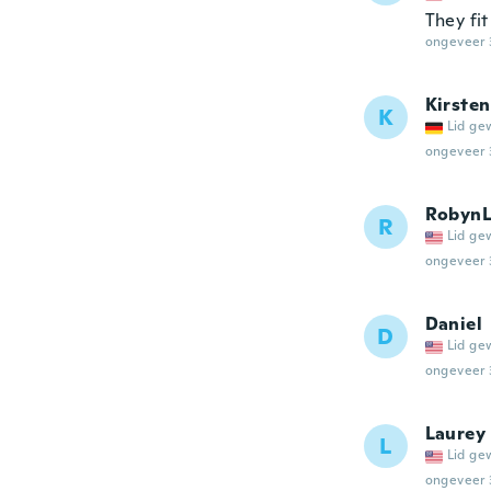
They fit
ongeveer 
Kirsten
K
Lid ge
ongeveer 
RobynL
R
Lid ge
ongeveer 
Daniel
D
Lid ge
ongeveer 
Laurey
L
Lid ge
ongeveer 