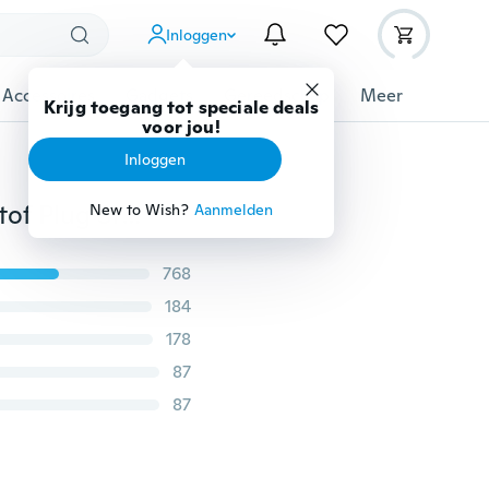
Inloggen
 Accessoires
Gadgets
Gereedschap
Meer
Krijg toegang tot speciale deals
voor jou!
Inloggen
10PCS Mini Meta voor Capacitieve Scherm met Anti-stof Plug Stylus Pennen Touch Pen Tabletten Pen Stylus Pennen voor Touchscreens
New to Wish?
Aanmelden
768
184
178
87
87