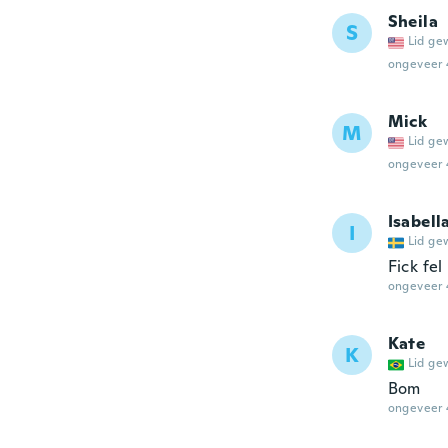
Sheila
S
Lid ge
ongeveer 
Mick
M
Lid ge
ongeveer 
Isabell
I
Lid ge
Fick fe
ongeveer 
Kate
K
Lid ge
Bom
ongeveer 