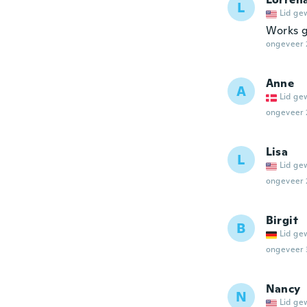
L
Lid ge
Works 
ongeveer 
Anne
A
Lid ge
ongeveer 
Lisa
L
Lid ge
ongeveer 
Birgit
B
Lid ge
ongeveer 
Nancy
N
Lid ge