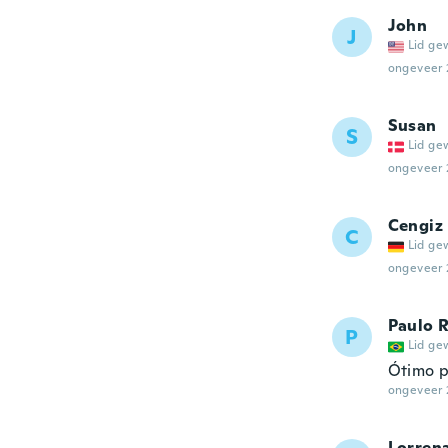
John
J
Lid ge
ongeveer 
Susan
S
Lid ge
ongeveer 
Cengiz
C
Lid ge
ongeveer 
Paulo 
P
Lid ge
Ótimo p
ongeveer 
Lorren