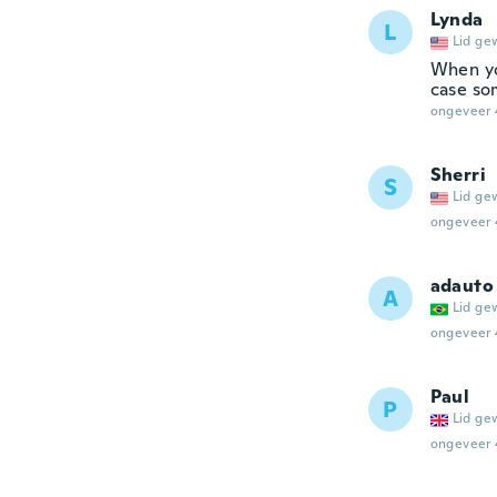
Lynda
L
Lid ge
When yo
case so
ongeveer 
Sherri
S
Lid ge
ongeveer 
adauto
A
Lid ge
ongeveer 
Paul
P
Lid ge
ongeveer 