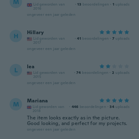
M
Lid geworden van
·
13
beoordelingen
·
1
uploads
2016
ongeveer een jaar geleden
Hillary
H
Lid geworden van
·
41
beoordelingen
·
7
uploads
2017
ongeveer een jaar geleden
lea
L
Lid geworden van
·
74
beoordelingen
·
2
uploads
2015
ongeveer een jaar geleden
Mariana
M
Lid geworden van
·
446
beoordelingen
·
34
uploads
2018
The item looks exactly as in the picture.
Good looking, and perfect for my projects.
ongeveer een jaar geleden