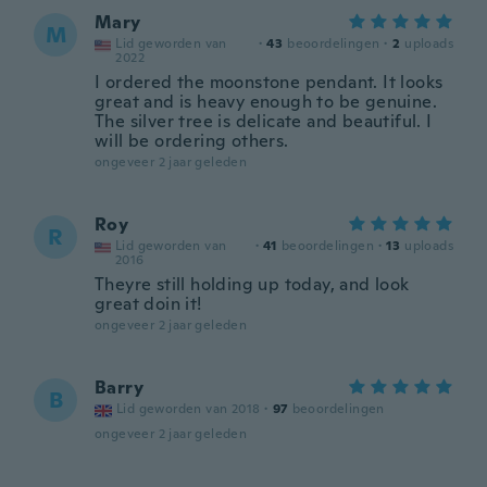
Mary
M
Lid geworden van
·
43
beoordelingen
·
2
uploads
2022
I ordered the moonstone pendant. It looks
great and is heavy enough to be genuine.
The silver tree is delicate and beautiful. I
will be ordering others.
ongeveer 2 jaar geleden
Roy
R
Lid geworden van
·
41
beoordelingen
·
13
uploads
2016
Theyre still holding up today, and look
great doin it!
ongeveer 2 jaar geleden
Barry
B
Lid geworden van 2018
·
97
beoordelingen
ongeveer 2 jaar geleden