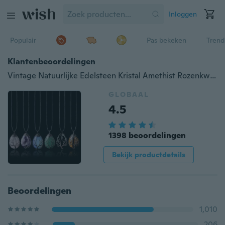
Inloggen
Populair
Pas bekeken
Trend
Klantenbeoordelingen
Vintage Natuurlijke Edelsteen Kristal Amethist Rozenkwarts Tijgeroog Steen Waterdruppel Levensboom Hanger Ketting voor Vrouwen Mannen Sieraden
GLOBAAL
4.5
1398 beoordelingen
Bekijk productdetails
Beoordelingen
1,010
206