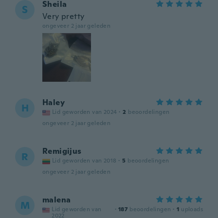
Sheila
S
Very pretty
ongeveer 2 jaar geleden
Haley
H
Lid geworden van 2024
·
2
beoordelingen
ongeveer 2 jaar geleden
Remigijus
R
Lid geworden van 2018
·
5
beoordelingen
ongeveer 2 jaar geleden
malena
M
Lid geworden van
·
187
beoordelingen
·
1
uploads
2022