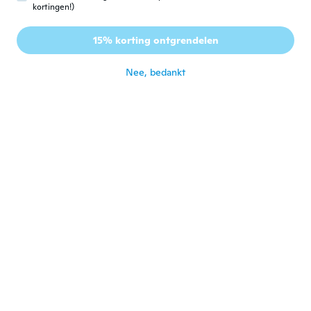
kortingen!)
Chris
C
Lid geworden van 2019
·
143
beoordelingen
15% korting ontgrendelen
Nice pendants
ongeveer 2 jaar geleden
Nee, bedankt
Hedley
H
Lid geworden van 2023
·
137
beoordelingen
Great
ongeveer 2 jaar geleden
A
A
Lid geworden van 2023
·
33
beoordelingen
·
1
uploads
ongeveer 2 jaar geleden
Sheila
S
Lid geworden van
·
1104
beoordelingen
·
856
uploads
2016
Love it
ongeveer 2 jaar geleden