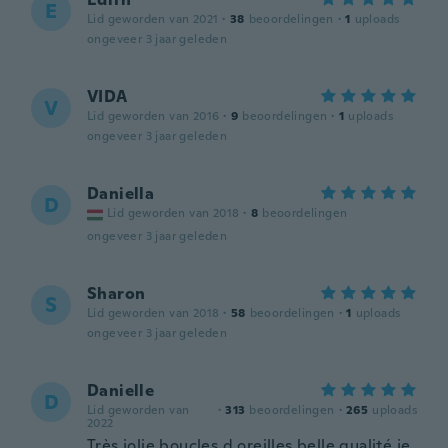
E
Lid geworden van 2021
·
38
beoordelingen
·
1
uploads
ongeveer 3 jaar geleden
VIDA
V
Lid geworden van 2016
·
9
beoordelingen
·
1
uploads
ongeveer 3 jaar geleden
Daniella
D
Lid geworden van 2018
·
8
beoordelingen
ongeveer 3 jaar geleden
Sharon
S
Lid geworden van 2018
·
58
beoordelingen
·
1
uploads
ongeveer 3 jaar geleden
Danielle
D
Lid geworden van
·
313
beoordelingen
·
265
uploads
2022
Très jolie boucles d oreilles belle qualité je