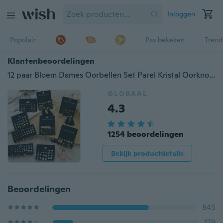
Inloggen
Populair
Pas bekeken
Trend
Klantenbeoordelingen
12 paar Bloem Dames Oorbellen Set Parel Kristal Oorknopjes Boho Geometrische Kwastje Oorbellen Voor Vrouwen 2020 Sieraden Gift
GLOBAAL
4.3
1254 beoordelingen
Bekijk productdetails
Beoordelingen
845
179