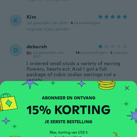
Kim
K
Lid geworden van 2019
·
4
beoordelingen
ongeveer 4 jaar geleden
deborah
D
Lid geworden van
·
16
beoordelingen
·
2
uploads
2017
I ordered small studs a variety of earring
flowers, hearts ect. And I got a full
package of cubic zodiac earrings not a
variety
ongeveer 4 jaar geleden
I'm
15% KORTING
I
Lid geworden van 2019
·
3
beoordelingen
ongeveer 4 jaar geleden
JE EERSTE BESTELLING
Max. korting van US$ 5
Hannah