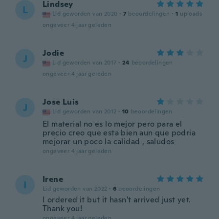
Lindsey
L
Lid geworden van 2020
·
7
beoordelingen
·
1
uploads
ongeveer 4 jaar geleden
Jodie
J
Lid geworden van 2017
·
24
beoordelingen
ongeveer 4 jaar geleden
Jose Luis
J
Lid geworden van 2012
·
10
beoordelingen
El material no es lo mejor pero para el
precio creo que esta bien aun que podria
mejorar un poco la calidad , saludos
ongeveer 4 jaar geleden
Irene
I
Lid geworden van 2022
·
6
beoordelingen
I ordered it but it hasn't arrived just yet.
Thank you!
ongeveer 4 jaar geleden