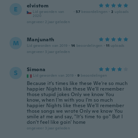
elvistom
E
Lid geworden van
·
57
beoordelingen
·
2
uploads
2020
ongeveer 2 jaar geleden
Manjunath
M
Lid geworden van 2019
·
14
beoordelingen
·
11
uploads
ongeveer 3 jaar geleden
Simona
S
Lid geworden van 2019
·
9
beoordelingen
Because it's times like these We're so much
happier Nights like these We'll remember
those stupid jokes Only we know You
know, when I'm with you I'm so much
happier Nights like these We'll remember
those songs we wrote Only we know You
smile at me and say, "It's time to go" But I
don't feel like goin' home
ongeveer 3 jaar geleden