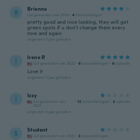
Brianna
B
Lid geworden van 2019
·
4
beoordelingen
pretty good and nice looking, they will get
green spots if u don’t change them every
now and again
ongeveer 3 jaar geleden
Irene R
I
Lid geworden van 2022
·
6
beoordelingen
·
6
uploads
Love it
ongeveer 3 jaar geleden
Izzy
I
Lid geworden van
·
12
beoordelingen
·
2
uploads
2021
ongeveer 3 jaar geleden
Student
S
Lid geworden van 2022
·
2
beoordelingen