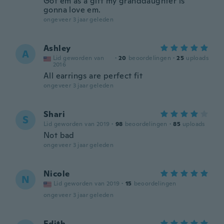
Got em as a gift my granddaughter is
gonna love em.
ongeveer 3 jaar geleden
Ashley
A
Lid geworden van
·
20
beoordelingen
·
25
uploads
2016
All earrings are perfect fit
ongeveer 3 jaar geleden
Shari
S
Lid geworden van 2019
·
98
beoordelingen
·
85
uploads
Not bad
ongeveer 3 jaar geleden
Nicole
N
Lid geworden van 2019
·
15
beoordelingen
ongeveer 3 jaar geleden
Edith