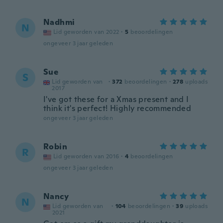
Nadhmi
N
Lid geworden van 2022
·
5
beoordelingen
ongeveer 3 jaar geleden
Sue
S
Lid geworden van
·
372
beoordelingen
·
278
uploads
2017
I've got these for a Xmas present and I
think it's perfect! Highly recommended
ongeveer 3 jaar geleden
Robin
R
Lid geworden van 2016
·
4
beoordelingen
ongeveer 3 jaar geleden
Nancy
N
Lid geworden van
·
104
beoordelingen
·
39
uploads
2021