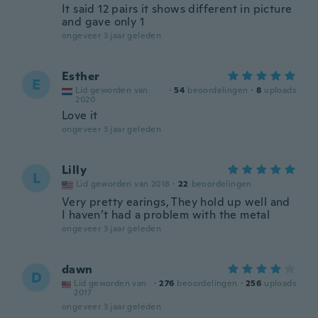
It said 12 pairs it shows different in picture
and gave only 1
ongeveer 3 jaar geleden
Esther
E
Lid geworden van
·
54
beoordelingen
·
8
uploads
2020
Love it
ongeveer 3 jaar geleden
Lilly
L
Lid geworden van 2018
·
22
beoordelingen
Very pretty earings, They hold up well and
I haven’t had a problem with the metal
ongeveer 3 jaar geleden
dawn
D
Lid geworden van
·
276
beoordelingen
·
256
uploads
2017
ongeveer 3 jaar geleden