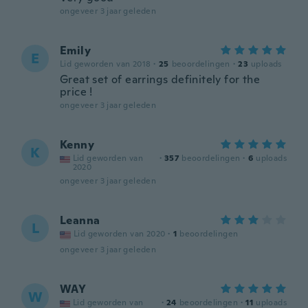
ongeveer 3 jaar geleden
Emily
E
Lid geworden van 2018
·
25
beoordelingen
·
23
uploads
Great set of earrings definitely for the
price !
ongeveer 3 jaar geleden
Kenny
K
Lid geworden van
·
357
beoordelingen
·
6
uploads
2020
ongeveer 3 jaar geleden
Leanna
L
Lid geworden van 2020
·
1
beoordelingen
ongeveer 3 jaar geleden
WAY
W
Lid geworden van
·
24
beoordelingen
·
11
uploads