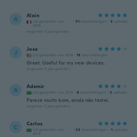
Alain
A
Lid geworden van
·
51
beoordelingen
·
3
uploads
2018
ongeveer 5 jaar geleden
Jose
J
Lid geworden van 2018
·
13
beoordelingen
Great. Useful for my new devices.
ongeveer 5 jaar geleden
Ademir
A
Lid geworden van 2018
·
8
beoordelingen
·
2
uploads
Parece muito bom, ainda não testei.
ongeveer 5 jaar geleden
Carlos
C
Lid geworden van
·
23
beoordelingen
·
1
uploads
2019