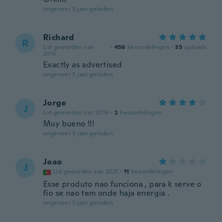
ongeveer 5 jaar geleden
Richard
R
Lid geworden van
·
456
beoordelingen
·
35
uploads
2016
Exactly as advertised
ongeveer 5 jaar geleden
Jorge
J
Lid geworden van 2019
·
2
beoordelingen
Muy bueno !!!
ongeveer 5 jaar geleden
Joao
J
Lid geworden van 2021
·
11
beoordelingen
Esse produto nao funciona , para k serve o
fio se nao tem onde haja energia .
ongeveer 5 jaar geleden