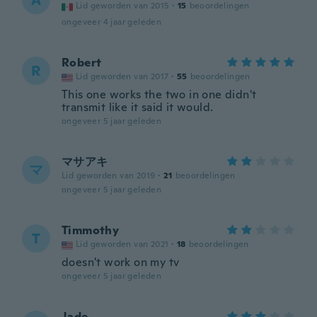
A
Lid geworden van 2015
·
15
beoordelingen
ongeveer 4 jaar geleden
Robert
R
Lid geworden van 2017
·
55
beoordelingen
This one works the two in one didn't
transmit like it said it would.
ongeveer 5 jaar geleden
マサアキ
マ
Lid geworden van 2019
·
21
beoordelingen
ongeveer 5 jaar geleden
Timmothy
T
Lid geworden van 2021
·
18
beoordelingen
doesn't work on my tv
ongeveer 5 jaar geleden
Jade