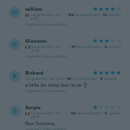
william
W
Lid geworden van
·
124
beoordelingen
·
13
uploads
2016
ongeveer 5 jaar geleden
Giovanni
G
Lid geworden van
·
47
beoordelingen
·
6
uploads
2019
ongeveer 5 jaar geleden
Richard
R
Lid geworden van 2018
·
36
beoordelingen
·
6
uploads
a little bit delay but its ok 👌
ongeveer 5 jaar geleden
Sergio
S
Lid geworden van
·
56
beoordelingen
·
5
uploads
2019
Non funziona,
ongeveer 5 jaar geleden