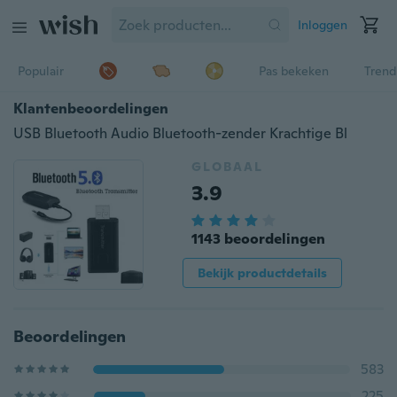
Inloggen
Populair
Pas bekeken
Trend
Klantenbeoordelingen
USB Bluetooth Audio Bluetooth-zender Krachtige Bl
GLOBAAL
3.9
1143 beoordelingen
Bekijk productdetails
Beoordelingen
583
225