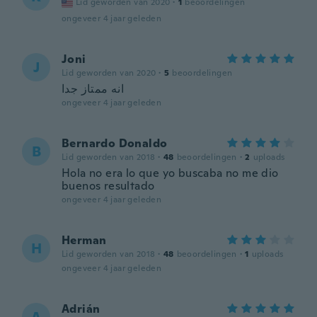
Lid geworden van 2020
·
1
beoordelingen
ongeveer 4 jaar geleden
Joni
J
Lid geworden van 2020
·
5
beoordelingen
انه ممتاز جدا
ongeveer 4 jaar geleden
Bernardo Donaldo
B
Lid geworden van 2018
·
48
beoordelingen
·
2
uploads
Hola no era lo que yo buscaba no me dio
buenos resultado
ongeveer 4 jaar geleden
Herman
H
Lid geworden van 2018
·
48
beoordelingen
·
1
uploads
ongeveer 4 jaar geleden
Adrián