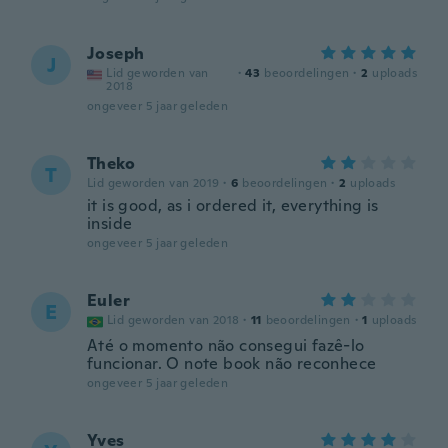
Joseph
J
Lid geworden van
·
43
beoordelingen
·
2
uploads
2018
ongeveer 5 jaar geleden
Theko
T
Lid geworden van 2019
·
6
beoordelingen
·
2
uploads
it is good, as i ordered it, everything is
inside
ongeveer 5 jaar geleden
Euler
E
Lid geworden van 2018
·
11
beoordelingen
·
1
uploads
Até o momento não consegui fazê-lo
funcionar. O note book não reconhece
ongeveer 5 jaar geleden
Yves