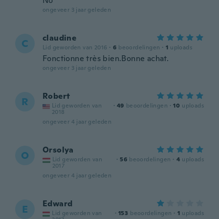
No
ongeveer 3 jaar geleden
claudine
C
Lid geworden van 2016
·
6
beoordelingen
·
1
uploads
Fonctionne très bien.Bonne achat.
ongeveer 3 jaar geleden
Robert
R
Lid geworden van
·
49
beoordelingen
·
10
uploads
2018
ongeveer 4 jaar geleden
Orsolya
O
Lid geworden van
·
56
beoordelingen
·
4
uploads
2017
ongeveer 4 jaar geleden
Edward
E
Lid geworden van
·
153
beoordelingen
·
1
uploads