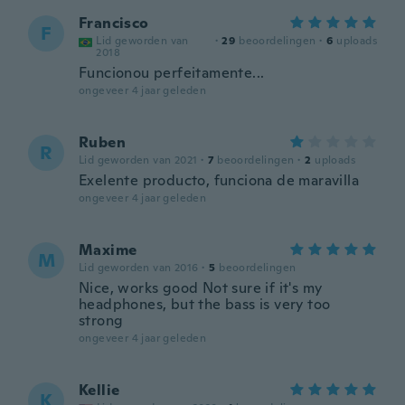
Francisco
F
Lid geworden van
·
29
beoordelingen
·
6
uploads
2018
Funcionou perfeitamente...
ongeveer 4 jaar geleden
Ruben
R
Lid geworden van 2021
·
7
beoordelingen
·
2
uploads
Exelente producto, funciona de maravilla
ongeveer 4 jaar geleden
Maxime
M
Lid geworden van 2016
·
5
beoordelingen
Nice, works good Not sure if it's my
headphones, but the bass is very too
strong
ongeveer 4 jaar geleden
Kellie
K