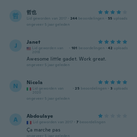
哲也
哲
Lid geworden van 2017
·
244
beoordelingen
·
55
uploads
ongeveer 5 jaar geleden
Janet
J
Lid geworden van
·
101
beoordelingen
·
42
uploads
2018
Awesome little gadet. Work great.
ongeveer 5 jaar geleden
Nicola
N
Lid geworden van
·
25
beoordelingen
·
3
uploads
2020
ongeveer 5 jaar geleden
Abdoulaye
A
Lid geworden van 2017
·
7
beoordelingen
Ça marche pas
ongeveer 5 jaar geleden