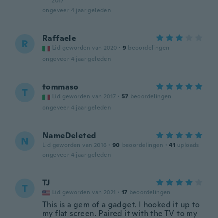
2017
ongeveer 4 jaar geleden
Raffaele
R
Lid geworden van 2020
·
9
beoordelingen
ongeveer 4 jaar geleden
tommaso
T
Lid geworden van 2017
·
57
beoordelingen
ongeveer 4 jaar geleden
NameDeleted
N
Lid geworden van 2016
·
90
beoordelingen
·
41
uploads
ongeveer 4 jaar geleden
TJ
T
Lid geworden van 2021
·
17
beoordelingen
This is a gem of a gadget. I hooked it up to
my flat screen. Paired it with the TV to my