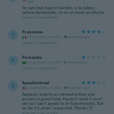
2016
Se oye muy bajo el sonido, si lo subes
satura demasiado, no es un buen producto
ongeveer 5 jaar geleden
Francesco
F
Lid geworden van 2021
·
70
beoordelingen
ongeveer 5 jaar geleden
Fernando
F
Lid geworden van 2016
·
1
beoordelingen
ongeveer 5 jaar geleden
Speakin4real
S
Lid geworden van 2020
·
31
beoordelingen
Appears exactly as viewed online and
arrives in good time. Haven't used it as of
yet so I can't speak to its functionality. But
so far it's what I expected. Thanks 😏
ongeveer 5 jaar geleden