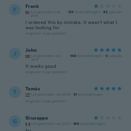
Frank
F
Lid geworden van
·
133
beoordelingen
·
82
uploads
2015
I ordered this by mistake. It wasn't what I
was looking for
ongeveer 3 jaar geleden
John
J
Lid geworden van
·
146
beoordelingen
·
3
uploads
2017
It works good
ongeveer 3 jaar geleden
Tamás
T
Lid geworden van 2019
·
51
beoordelingen
ongeveer 3 jaar geleden
Giuseppe
G
Lid geworden van 2013
·
160
beoordelingen