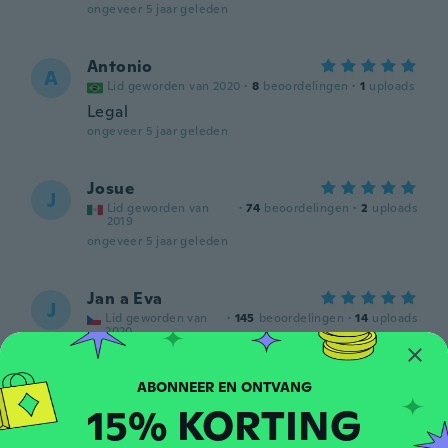
ongeveer 5 jaar geleden
Antonio
A
Lid geworden van 2020
·
8
beoordelingen
·
1
uploads
Legal
ongeveer 5 jaar geleden
Josue
J
Lid geworden van
·
74
beoordelingen
·
2
uploads
2019
ongeveer 5 jaar geleden
Jan a Eva
J
Lid geworden van
·
145
beoordelingen
·
14
uploads
2020
Zásilka došla v pořádku. Ještě
nevyzkoušeno.
ongeveer 5 jaar geleden
15% KORTING