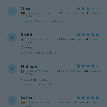
Timo
T
Lid geworden van
·
13
beoordelingen
·
1
uploads
2018
ongeveer 11 maanden geleden
David
D
Lid geworden van
·
63
beoordelingen
·
6
uploads
2019
Great
ongeveer een jaar geleden
Philippe
P
Lid geworden van
·
33
beoordelingen
·
33
uploads
2024
Très bien merci
ongeveer een jaar geleden
Lukas
L
Lid geworden van
·
14
beoordelingen
·
1
uploads
2018