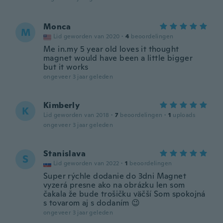
Monca
M
Lid geworden van 2020
·
4
beoordelingen
Me in.my 5 year old loves it thought
magnet would have been a little bigger
but it works
ongeveer 3 jaar geleden
Kimberly
K
Lid geworden van 2018
·
7
beoordelingen
·
1
uploads
ongeveer 3 jaar geleden
Stanislava
S
Lid geworden van 2022
·
1
beoordelingen
Super rýchle dodanie do 3dni Magnet
vyzerá presne ako na obrázku len som
čakala že bude trošičku väčší Som spokojná
s tovarom aj s dodaním 😉
ongeveer 3 jaar geleden