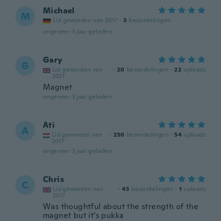
Michael
M
Lid geworden van 2017
·
3
beoordelingen
ongeveer 3 jaar geleden
Gary
G
Lid geworden van
·
20
beoordelingen
·
22
uploads
2021
Magnet
ongeveer 3 jaar geleden
Ati
A
Lid geworden van
·
250
beoordelingen
·
54
uploads
2017
ongeveer 3 jaar geleden
Chris
C
Lid geworden van
·
43
beoordelingen
·
1
uploads
2017
Was thoughtful about the strength of the
magnet but it’s pukka