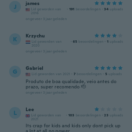
james
J
Lid geworden van
·
191
beoordelingen
·
34
uploads
2016
ongeveer 3 jaar geleden
Krzychu
K
Lid geworden van
·
65
beoordelingen
·
1
uploads
2020
ongeveer 3 jaar geleden
Gabriel
G
Lid geworden van 2021
·
7
beoordelingen
·
5
uploads
Produto de boa qualidade, veio antes do
prazo, super recomendo 🫡
ongeveer 3 jaar geleden
Lee
L
Lid geworden van
·
103
beoordelingen
·
23
uploads
2021
Its crap for kids and kids only dont pick up
a lot at all no power