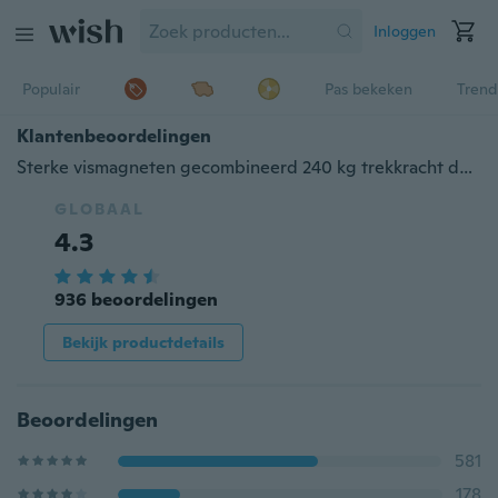
Inloggen
Populair
Pas bekeken
Trend
Klantenbeoordelingen
Sterke vismagneten gecombineerd 240 kg trekkracht dubbelzijdige ophaalmagneet N52 neodymium magneten met 20 m (66 voet) duurzaam touw, krachtige magneten voor vissen en magnetische herstelberging
GLOBAAL
4.3
936 beoordelingen
Bekijk productdetails
Beoordelingen
581
178