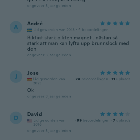
ongeveer 3 jaar geleden
André
A
Lid geworden van 2018
·
4
beoordelingen
Riktigt stark o liten magnet . nästan så
stark att man kan lyfta upp brunnslock med
den
ongeveer 3 jaar geleden
Jose
J
Lid geworden van
·
24
beoordelingen
·
11
uploads
2023
Ok
ongeveer 3 jaar geleden
David
D
Lid geworden van
·
99
beoordelingen
·
7
uploads
2016
ongeveer 3 jaar geleden