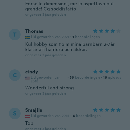
Forse le dimensioni, me lo aspettavo più
grande! Cq soddisfatto
ongeveer 3 jaar geleden
Thomas
T
Lid geworden van 2021
·
1
beoordelingen
Kul hobby som t.o.m mina barnbarn 2-7år
klarar att hantera och älskar.
ongeveer 3 jaar geleden
cindy
C
Lid geworden van
·
56
beoordelingen
·
16
uploads
2018
Wonderful and strong
ongeveer 3 jaar geleden
Smajila
S
Lid geworden van 2015
·
6
beoordelingen
Top
ongeveer 3 jaar geleden