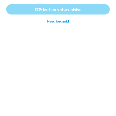
Ivan
I
15% korting ontgrendelen
Lid geworden van 2017
·
16
beoordelingen
ongeveer 4 jaar geleden
Nee, bedankt
Louis
L
Lid geworden van 2016
·
23
beoordelingen
ongeveer 4 jaar geleden
Matthew
M
Lid geworden van 2015
·
39
beoordelingen
ongeveer 4 jaar geleden
Brittany
B
Lid geworden van 2022
·
6
beoordelingen
ongeveer 4 jaar geleden
Henri
H
Lid geworden van
·
96
beoordelingen
·
1
uploads