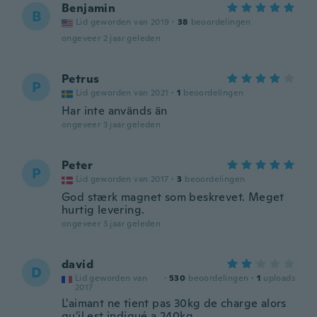
Benjamin
B
Lid geworden van 2019
·
38
beoordelingen
ongeveer 2 jaar geleden
Petrus
P
Lid geworden van 2021
·
1
beoordelingen
Har inte används än
ongeveer 3 jaar geleden
Peter
P
Lid geworden van 2017
·
3
beoordelingen
God stærk magnet som beskrevet. Meget
hurtig levering.
ongeveer 3 jaar geleden
david
D
Lid geworden van
·
530
beoordelingen
·
1
uploads
2017
L'aimant ne tient pas 30kg de charge alors
qu'il est indiqué a 240kg