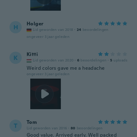
Holger
H
Lid geworden van 2018
·
24
beoordelingen
ongeveer 3 jaar geleden
Kitti
K
Lid geworden van 2020
·
6
beoordelingen
·
5
uploads
Weird colors gave me a headache
ongeveer 3 jaar geleden
Tom
T
Lid geworden van 2016
·
80
beoordelingen
Good value. Arrived early. Well packed