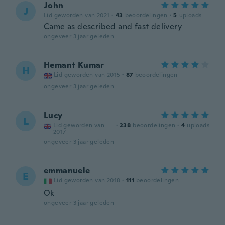
John
J
Lid geworden van 2021
·
43
beoordelingen
·
5
uploads
Came as described and fast delivery
ongeveer 3 jaar geleden
Hemant Kumar
H
Lid geworden van 2015
·
87
beoordelingen
ongeveer 3 jaar geleden
Lucy
L
Lid geworden van
·
238
beoordelingen
·
4
uploads
2017
ongeveer 3 jaar geleden
emmanuele
E
Lid geworden van 2018
·
111
beoordelingen
Ok
ongeveer 3 jaar geleden