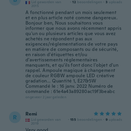
Lid geworden van
·
12
beoordelingen
·
3
uploads
2015
A fonctionné pendant un mois seulement
et en plus article noté comme dangereux.
Bonjour ben, Nous souhaitons vous
informer que nous avons récemment appris
qu'un ou plusieurs articles que vous avez
achetés ne répondent pas aux
exigences/réglementations de votre pays
en matière de composants ou de sécurité,
en raison d'étiquettes et/ou
d'avertissements réglementaires
manquants, et qu'ils font donc l'objet d'un
rappel. Ampoule magique à changement
de couleur RGBW ampoule LED créative
gradation... Quantité 1, E27&5W
Commandé le : 16 janv. 2022 Numéro de
commande : 61e4a43a89280ac19f3beabc
ongeveer 2 jaar geleden
Remi
R
Lid geworden van
·
155
beoordelingen
·
9
uploads
2019
Very good