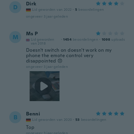
Dirk
D
Lid geworden van 2022
·
5
beoordelingen
ongeveer 3 jaar geleden
Ms P
M
Lid geworden
·
1454
beoordelingen
·
1098
uploads
van 2018
Doesn't switch on doesn't work on my
phone the emote control very
disappointed 😞
ongeveer 3 jaar geleden
Benni
B
Lid geworden van 2020
·
53
beoordelingen
Top
ongeveer 3 jaar geleden