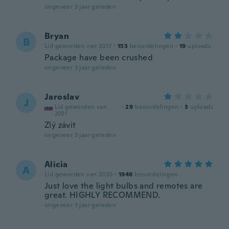
ongeveer 3 jaar geleden
Bryan
B
Lid geworden van 2017
·
153
beoordelingen
·
19
uploads
Package have been crushed
ongeveer 3 jaar geleden
Jaroslav
J
Lid geworden van
·
29
beoordelingen
·
3
uploads
2021
Zlý závit
ongeveer 3 jaar geleden
Alicia
A
Lid geworden van 2020
·
1948
beoordelingen
Just love the light bulbs and remotes are
great. HIGHLY RECOMMEND.
ongeveer 3 jaar geleden