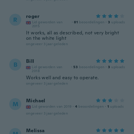
roger
R
Lid geworden van
·
81
beoordelingen
·
3
uploads
2015
It works, all as described, not very bright
on the white light
ongeveer 3 jaar geleden
Bill
B
Lid geworden van
·
53
beoordelingen
·
3
uploads
2018
Works well and easy to operate.
ongeveer 3 jaar geleden
Michael
M
Lid geworden van 2019
·
4
beoordelingen
·
1
uploads
ongeveer 3 jaar geleden
Melissa