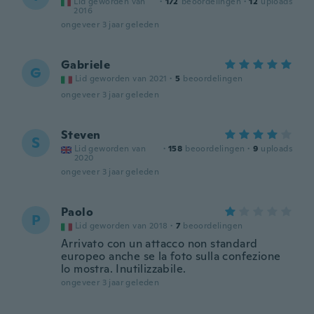
Lid geworden van
·
172
beoordelingen
·
12
uploads
2016
ongeveer 3 jaar geleden
Gabriele
G
Lid geworden van 2021
·
5
beoordelingen
ongeveer 3 jaar geleden
Steven
S
Lid geworden van
·
158
beoordelingen
·
9
uploads
2020
ongeveer 3 jaar geleden
Paolo
P
Lid geworden van 2018
·
7
beoordelingen
Arrivato con un attacco non standard
europeo anche se la foto sulla confezione
lo mostra. Inutilizzabile.
ongeveer 3 jaar geleden