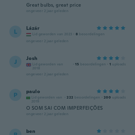
Great bulbs, great price
ongeveer 2 jaar geleden
Lázár
L
Lid geworden van 2023
·
8
beoordelingen
ongeveer 2 jaar geleden
Josh
J
Lid geworden van
·
15
beoordelingen
·
1
uploads
2018
ongeveer 2 jaar geleden
paulo
P
Lid geworden van
·
222
beoordelingen
·
200
uploads
2019
O SOM SAI COM IMPERFEIÇÕES
ongeveer 2 jaar geleden
ben
B