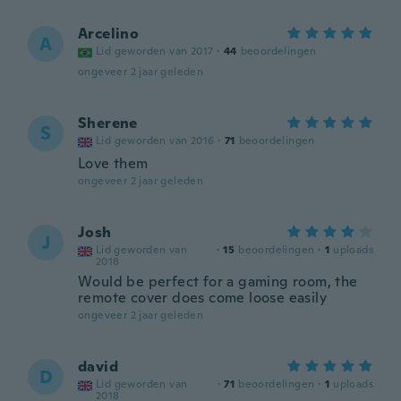
Arcelino
A
Lid geworden van 2017
·
44
beoordelingen
ongeveer 2 jaar geleden
Sherene
S
Lid geworden van 2016
·
71
beoordelingen
Love them
ongeveer 2 jaar geleden
Josh
J
Lid geworden van
·
15
beoordelingen
·
1
uploads
2018
Would be perfect for a gaming room, the
remote cover does come loose easily
ongeveer 2 jaar geleden
david
D
Lid geworden van
·
71
beoordelingen
·
1
uploads
2018