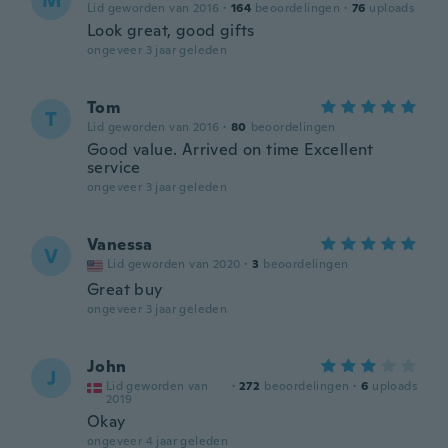
M
Lid geworden van 2016
·
164
beoordelingen
·
76
uploads
Look great, good gifts
ongeveer 3 jaar geleden
Tom
T
Lid geworden van 2016
·
80
beoordelingen
Good value. Arrived on time Excellent
service
ongeveer 3 jaar geleden
Vanessa
V
Lid geworden van 2020
·
3
beoordelingen
Great buy
ongeveer 3 jaar geleden
John
J
Lid geworden van
·
272
beoordelingen
·
6
uploads
2019
Okay
ongeveer 4 jaar geleden