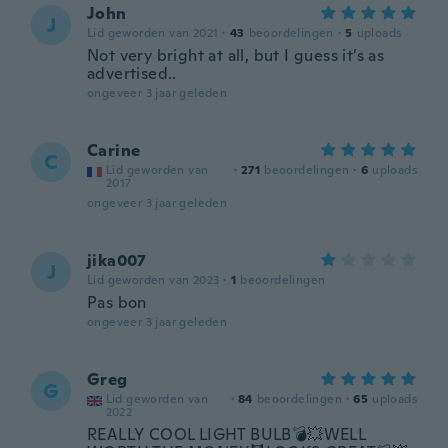
John
J
Lid geworden van 2021
·
43
beoordelingen
·
5
uploads
Not very bright at all, but I guess it’s as
advertised..
ongeveer 3 jaar geleden
Carine
C
Lid geworden van
·
271
beoordelingen
·
6
uploads
2017
ongeveer 3 jaar geleden
jika007
J
Lid geworden van 2023
·
1
beoordelingen
Pas bon
ongeveer 3 jaar geleden
Greg
G
Lid geworden van
·
84
beoordelingen
·
65
uploads
2022
REALLY COOL LIGHT BULB💣💥WELL