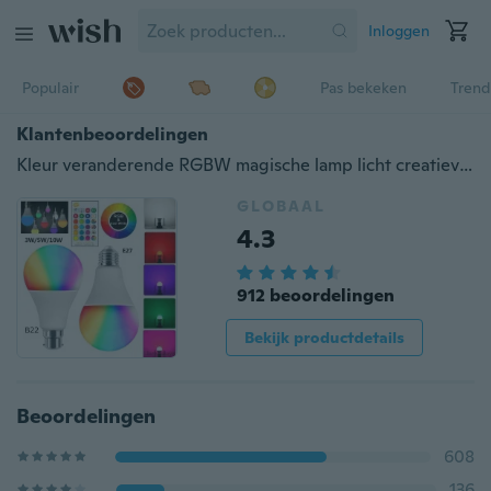
Inloggen
Populair
Pas bekeken
Trend
Klantenbeoordelingen
Kleur veranderende RGBW magische lamp licht creatieve LED-lamp dimmen 3/5 / 10W intelligente controle multi-color verandering lamp huisdecoratie
GLOBAAL
4.3
912 beoordelingen
Bekijk productdetails
Beoordelingen
608
136