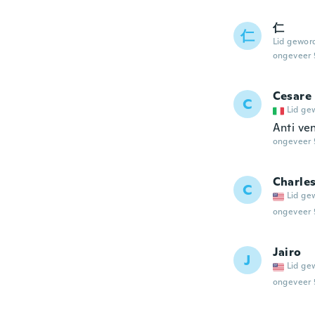
仁
仁
Lid gewor
ongeveer 
Cesare
C
Lid ge
Anti ven
ongeveer 
Charle
C
Lid ge
ongeveer 
Jairo
J
Lid ge
ongeveer 