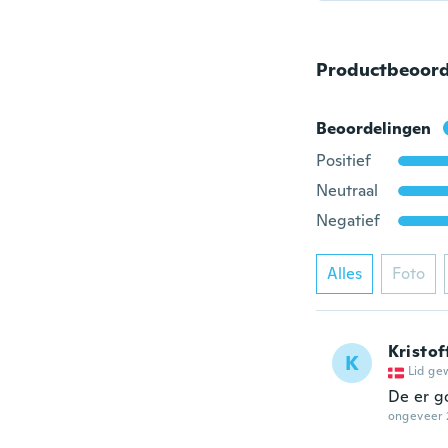
Productbeoord
Beoordelingen
Positief
Neutraal
Negatief
Alles
Foto
Kristof
K
Lid ge
De er g
ongeveer 