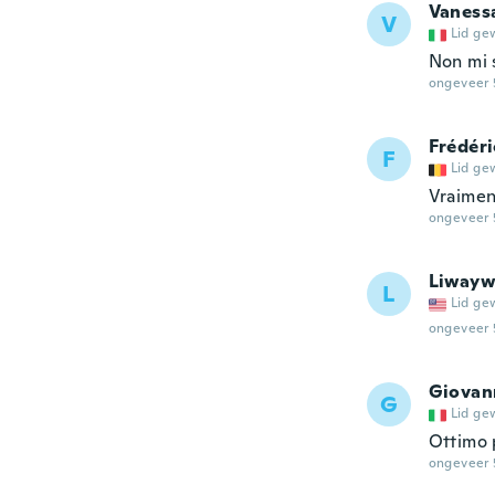
Vaness
V
Lid ge
Non mi 
ongeveer 
Frédéri
F
Lid ge
Vraimen
ongeveer 
Liwayw
L
Lid ge
ongeveer 
Giovan
G
Lid ge
Ottimo 
ongeveer 