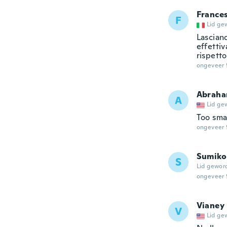
France
F
Lid ge
Lasciano
effetti
rispetto
ongeveer 
Abrah
A
Lid ge
Too sma
ongeveer 
Sumiko
S
Lid gewor
ongeveer 
Vianey
V
Lid ge