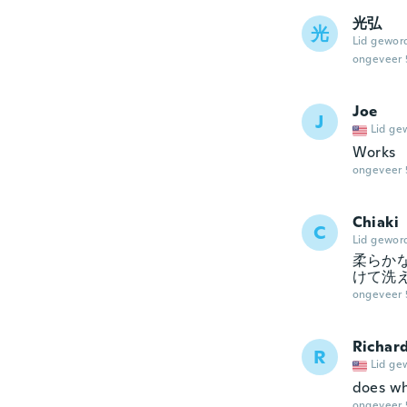
光弘
光
Lid gewor
ongeveer 
Joe
J
Lid ge
Works
ongeveer 
Chiaki
C
Lid gewor
柔らか
けて洗
ongeveer 
Richar
R
Lid ge
does wh
ongeveer 