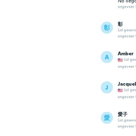
No lleg
ongeveer 
彰
彰
Lid gewor
ongeveer 
Amber
A
Lid ge
ongeveer 
Jacque
J
Lid ge
ongeveer 
愛子
愛
Lid gewor
ongeveer 