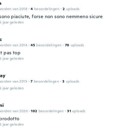
a
worden van 2018
·
4
beoordelingen
·
2
uploads
sono piaciute, forse non sono nemmeno sicure
5 jaar geleden
c
worden van 2014
·
45
beoordelingen
·
70
uploads
t pas top
5 jaar geleden
ay
worden van 2015
·
7
beoordelingen
·
3
uploads
5 jaar geleden
ni
worden van 2020
·
102
beoordelingen
·
31
uploads
prodotto
5 jaar geleden