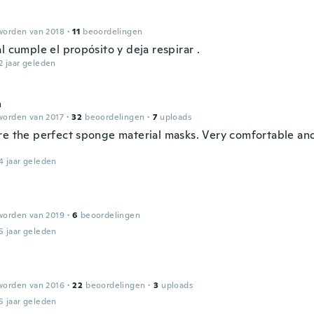
a
worden van 2018
·
11
beoordelingen
l cumple el propósito y deja respirar .
2 jaar geleden
a
worden van 2017
·
32
beoordelingen
·
7
uploads
re the perfect sponge material masks. Very comfortable an
4 jaar geleden
worden van 2019
·
6
beoordelingen
5 jaar geleden
worden van 2016
·
22
beoordelingen
·
3
uploads
5 jaar geleden