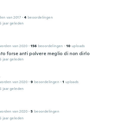
den van 2017
·
4
beoordelingen
5 jaar geleden
worden van 2020
·
156
beoordelingen
·
10
uploads
to forse anti polvere meglio di non dirlo
5 jaar geleden
s
worden van 2020
·
9
beoordelingen
·
1
uploads
5 jaar geleden
worden van 2020
·
5
beoordelingen
5 jaar geleden