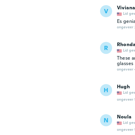
Vivian
V
Lid ge
Es genia
ongeveer 
Rhond
R
Lid ge
These a
glasses
ongeveer 
Hugh
H
Lid ge
ongeveer 
Noula
N
Lid ge
ongeveer 