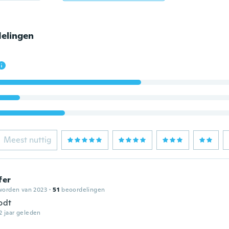
elingen
Meest nuttig
fer
worden van 2023
·
51
beoordelingen
odt
2 jaar geleden