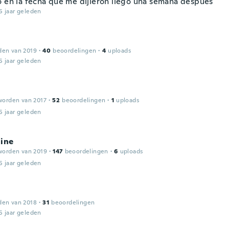
o en la fecha que me dijieron llego una semana después
5 jaar geleden
den van 2019
·
40
beoordelingen
·
4
uploads
5 jaar geleden
worden van 2017
·
52
beoordelingen
·
1
uploads
5 jaar geleden
line
worden van 2019
·
147
beoordelingen
·
6
uploads
5 jaar geleden
den van 2018
·
31
beoordelingen
5 jaar geleden