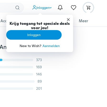
Inloggen
 Accessoires
Gadgets
Gereedschap
Meer
Krijg toegang tot speciale deals
voor jou!
Inloggen
Nieuw opvouwbaar en herbruikbaar ademend spons Anti-wind- en stofmasker, anti-spat-, druppel- en griepmasker
New to Wish?
Aanmelden
373
169
146
89
201