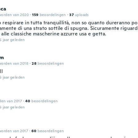
sca
worden van 2020
·
159
beoordelingen
·
37
uploads
 respirare in tutta tranquillità, non so quanto dureranno po
vamente di una strato sottile di spugna. Sicuramente riguar
 alle classiche mascherine azzurre usa e getta.
5 jaar geleden
am
worden van 2018
·
28
beoordelingen
ll
5 jaar geleden
den van 2017
·
40
beoordelingen
5 jaar geleden
worden van 2017
·
60
beoordelingen