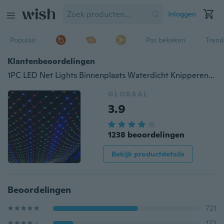
Inloggen
Populair
Pas bekeken
Trend
Klantenbeoordelingen
1PC LED Net Lights Binnenplaats Waterdicht Knipperende Lichtslingers Festival Lights Outdoor Led Decoratie Verlichting Decoration
GLOBAAL
3.9
1238 beoordelingen
Bekijk productdetails
Beoordelingen
721
172