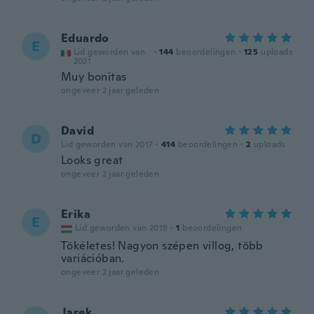
Eduardo
E
Lid geworden van
·
144
beoordelingen
·
125
uploads
2021
Muy bonitas
ongeveer 2 jaar geleden
David
D
Lid geworden van 2017
·
414
beoordelingen
·
2
uploads
Looks great
ongeveer 2 jaar geleden
Erika
E
Lid geworden van 2019
·
1
beoordelingen
Tökéletes! Nagyon szépen villog, több
variációban.
ongeveer 2 jaar geleden
Jarek