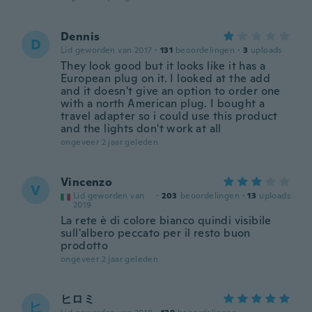
Dennis
D
Lid geworden van 2017
·
131
beoordelingen
·
3
uploads
They look good but it looks like it has a
European plug on it. I looked at the add
and it doesn't give an option to order one
with a north American plug. I bought a
travel adapter so i could use this product
and the lights don't work at all
ongeveer 2 jaar geleden
Vincenzo
V
Lid geworden van
·
203
beoordelingen
·
13
uploads
2019
La rete è di colore bianco quindi visibile
sull'albero peccato per il resto buon
prodotto
ongeveer 2 jaar geleden
ヒロミ
ヒ