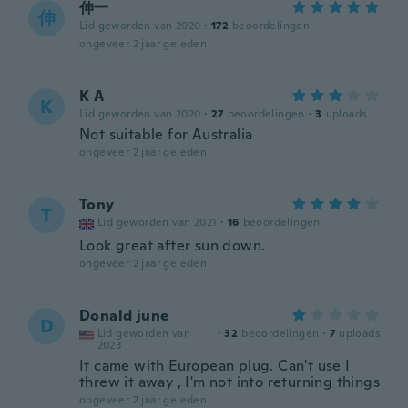
伸一
伸
Lid geworden van 2020
·
172
beoordelingen
ongeveer 2 jaar geleden
K A
K
Lid geworden van 2020
·
27
beoordelingen
·
3
uploads
Not suitable for Australia
ongeveer 2 jaar geleden
Tony
T
Lid geworden van 2021
·
16
beoordelingen
Look great after sun down.
ongeveer 2 jaar geleden
Donald june
D
Lid geworden van
·
32
beoordelingen
·
7
uploads
2023
It came with European plug. Can't use I
threw it away , I'm not into returning things
ongeveer 2 jaar geleden