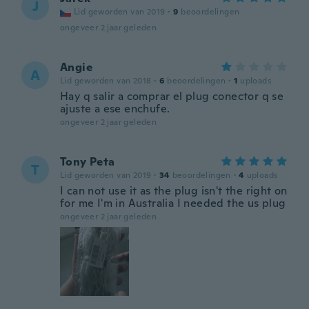
J
Lid geworden van 2019
·
9
beoordelingen
ongeveer 2 jaar geleden
Angie
A
Lid geworden van 2018
·
6
beoordelingen
·
1
uploads
Hay q salir a comprar el plug conector q se
ajuste a ese enchufe.
ongeveer 2 jaar geleden
Tony Peta
T
Lid geworden van 2019
·
34
beoordelingen
·
4
uploads
I can not use it as the plug isn't the right on
for me I'm in Australia I needed the us plug
ongeveer 2 jaar geleden