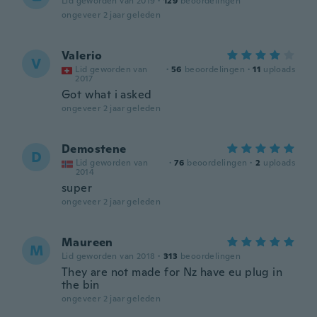
Lid geworden van 2019
·
129
beoordelingen
ongeveer 2 jaar geleden
Valerio
V
Lid geworden van
·
56
beoordelingen
·
11
uploads
2017
Got what i asked
ongeveer 2 jaar geleden
Demostene
D
Lid geworden van
·
76
beoordelingen
·
2
uploads
2014
super
ongeveer 2 jaar geleden
Maureen
M
Lid geworden van 2018
·
313
beoordelingen
They are not made for Nz have eu plug in
the bin
ongeveer 2 jaar geleden