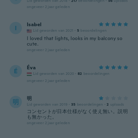
Lid geworden van 2018
·
217
beoordelingen
·
56
uploads
ongeveer 2 jaar geleden
Isabel
I
Lid geworden van 2021
·
5
beoordelingen
I loved that lights, looks in my balcony so
cute.
ongeveer 2 jaar geleden
Éva
É
Lid geworden van 2020
·
82
beoordelingen
ongeveer 2 jaar geleden
明
明
Lid geworden van 2019
·
35
beoordelingen
·
2
uploads
コンセントが日本仕様がなく使え無い。説明
も無かった。
ongeveer 2 jaar geleden