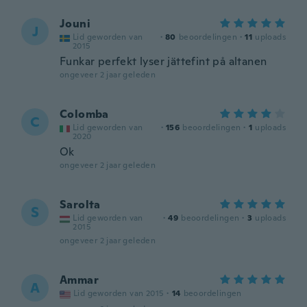
Jouni
J
Lid geworden van
·
80
beoordelingen
·
11
uploads
2015
Funkar perfekt lyser jättefint på altanen
ongeveer 2 jaar geleden
Colomba
C
Lid geworden van
·
156
beoordelingen
·
1
uploads
2020
Ok
ongeveer 2 jaar geleden
Sarolta
S
Lid geworden van
·
49
beoordelingen
·
3
uploads
2015
ongeveer 2 jaar geleden
Ammar
A
Lid geworden van 2015
·
14
beoordelingen