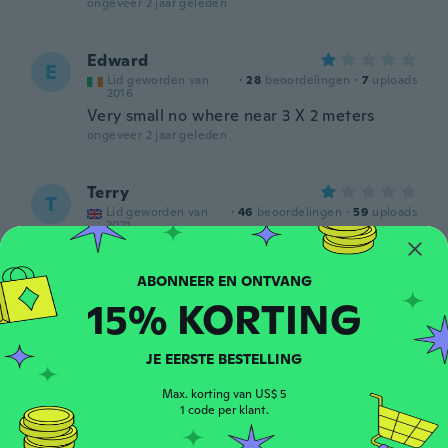
ongeveer 2 jaar geleden
Edward
E
Lid geworden van
·
28
beoordelingen
·
7
uploads
2016
Very small no where near 3 X 2 meters
ongeveer 2 jaar geleden
Terry
T
Lid geworden van
·
46
beoordelingen
·
59
uploads
2021
Lights are so small you bearly get a twinkle
very disappointed
ongeveer 2 jaar geleden
15% KORTING
Terje
T
JE EERSTE BESTELLING
Lid geworden van
·
184
beoordelingen
·
36
uploads
2015
Max. korting van US$ 5
Good👍
1 code per klant.
ongeveer 2 jaar geleden