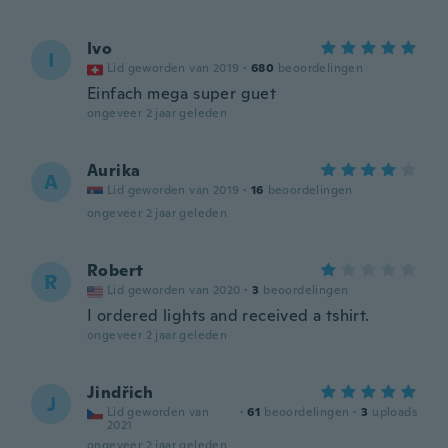
Ivo
I
Lid geworden van 2019
·
680
beoordelingen
Einfach mega super guet
ongeveer 2 jaar geleden
Aurika
A
Lid geworden van 2019
·
16
beoordelingen
ongeveer 2 jaar geleden
Robert
R
Lid geworden van 2020
·
3
beoordelingen
I ordered lights and received a tshirt.
ongeveer 2 jaar geleden
Jindřich
J
Lid geworden van
·
61
beoordelingen
·
3
uploads
2021
ongeveer 2 jaar geleden