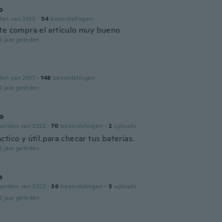
o
den van 2015
·
54
beoordelingen
te compra el artículo muy bueno
2 jaar geleden
den van 2017
·
148
beoordelingen
2 jaar geleden
o
worden van 2022
·
70
beoordelingen
·
2
uploads
tico y útil.para checar tus baterías.
2 jaar geleden
a
worden van 2022
·
36
beoordelingen
·
3
uploads
2 jaar geleden