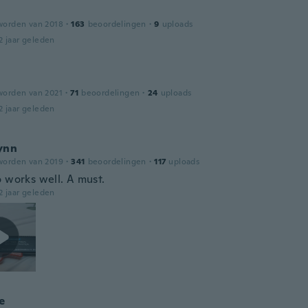
worden van 2018
·
163
beoordelingen
·
9
uploads
2 jaar geleden
worden van 2021
·
71
beoordelingen
·
24
uploads
2 jaar geleden
ynn
worden van 2019
·
341
beoordelingen
·
117
uploads
o works well. A must.
2 jaar geleden
e