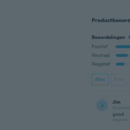
Productbeoord
Beoordelingen
Positief
Neutraal
Negatief
Alles
Foto
Jim
J
Lid gewor
good
ongeveer 