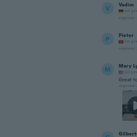
Vadim
V
Lid ge
ongeveer 
Pieter
P
Lid ge
ongeveer 
Mary L
M
Lid ge
Great t
ongeveer 
Gilbert