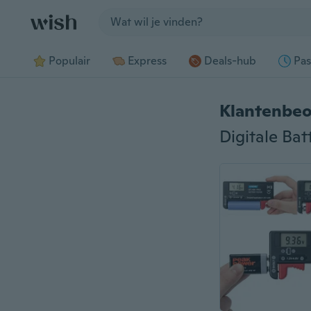
Jump to section
Populair
Express
Deals-hub
Pas
Klantenbeo