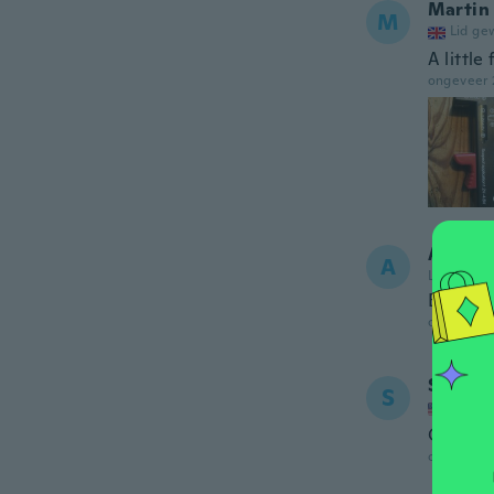
Martin
M
Lid ge
A little
ongeveer 
Amand
A
Lid gewor
Bestest
ongeveer 
Stephe
S
Lid ge
Great
ongeveer 