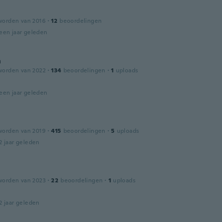
worden van 2016
·
12
beoordelingen
een jaar geleden
n
worden van 2022
·
134
beoordelingen
·
1
uploads
een jaar geleden
o
worden van 2019
·
415
beoordelingen
·
5
uploads
2 jaar geleden
l
worden van 2023
·
22
beoordelingen
·
1
uploads
2 jaar geleden