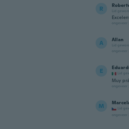
Robert
R
Lid gewor
Excelen
ongeveer 
Allan
A
Lid gewor
ongeveer 
Eduard
E
Lid ge
Muy prác
ongeveer 
Marcel
M
Lid ge
ongeveer 