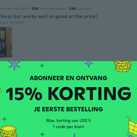
worden van 2018
·
336
beoordelingen
·
264
uploads
 flimsy but works well so good at the price!
2 jaar geleden
a
den van 2018
·
97
beoordelingen
·
1
uploads
 thing I've ever brought
15% KORTING
2 jaar geleden
n
JE EERSTE BESTELLING
worden van 2019
·
213
beoordelingen
Max. korting van US$ 5
1 code per klant.
2 jaar geleden