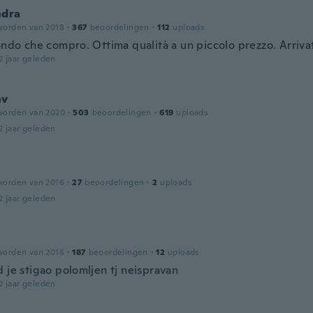
ndra
worden van 2018
·
367
beoordelingen
·
112
uploads
condo che compro. Ottima qualità a un piccolo prezzo. Arriv
2 jaar geleden
av
worden van 2020
·
503
beoordelingen
·
619
uploads
2 jaar geleden
worden van 2016
·
27
beoordelingen
·
2
uploads
2 jaar geleden
worden van 2016
·
187
beoordelingen
·
12
uploads
 je stigao polomljen tj neispravan
2 jaar geleden