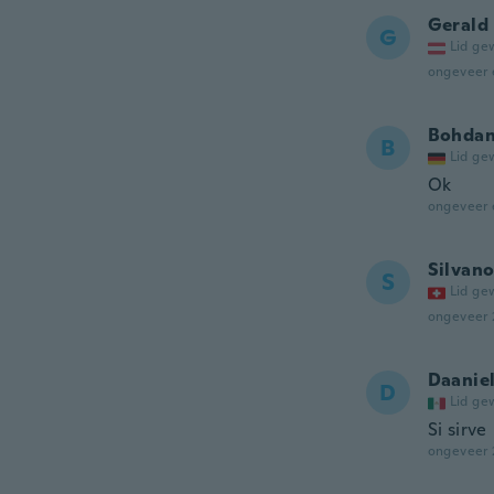
Gerald
G
Lid ge
ongeveer 
Bohda
B
Lid ge
Ok
ongeveer 
Silvan
S
Lid ge
ongeveer 
Daanie
D
Lid ge
Si sirve
ongeveer 