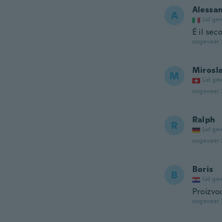
Alessa
A
Lid ge
È il se
ongeveer 
Mirosl
M
Lid ge
ongeveer 
Ralph
R
Lid ge
ongeveer 
Boris
B
Lid ge
Proizvod
ongeveer 