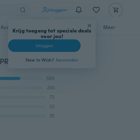
Inloggen
 Accessoires
Gadgets
Gereedschap
Meer
Krijg toegang tot speciale deals
voor jou!
Inloggen
Digitale Batterij Capaciteit Tester Lcd-scherm BT-168 PRO Universele Elektronische Batterij Checker Elektronische Power Indicator Maatregel:
New to Wish?
Aanmelden
694
243
75
20
35