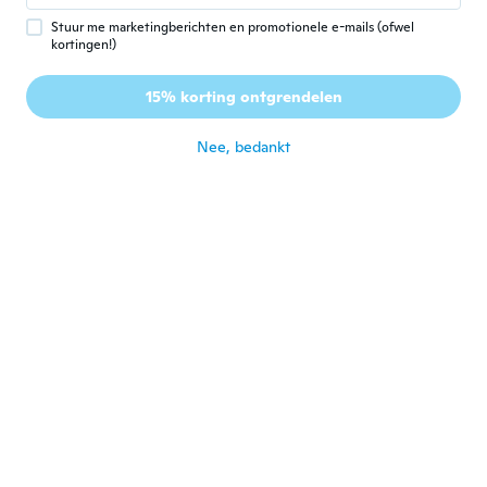
ongeveer 3 jaar geleden
Stuur me marketingberichten en promotionele e-mails (ofwel
kortingen!)
Carole
C
15% korting ontgrendelen
Lid geworden van 2017
·
39
beoordelingen
ongeveer 3 jaar geleden
Nee, bedankt
Ginette
G
Lid geworden van 2017
·
118
beoordelingen
Très joli
ongeveer 3 jaar geleden
Diane
D
Lid geworden van 2019
·
18
beoordelingen
·
2
uploads
Signe astras resemble pas au poisson
sagitere et verseau. Pas satisfait
ongeveer 3 jaar geleden
Mădy
M