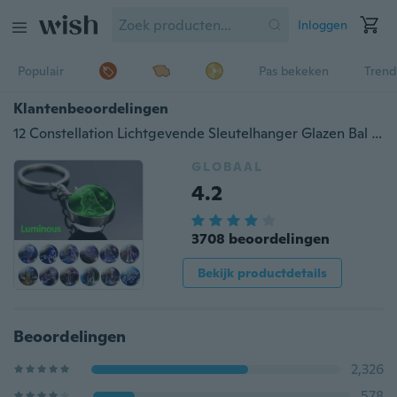
Inloggen
Populair
Pas bekeken
Trend
Klantenbeoordelingen
12 Constellation Lichtgevende Sleutelhanger Glazen Bal Hanger Sterrenbeeld Sleutelhanger Glow In The Dark Sleutelhanger Houder Mannen Vrouwen Verjaardagscadeautjes
GLOBAAL
4.2
3708 beoordelingen
Bekijk productdetails
Beoordelingen
2,326
578