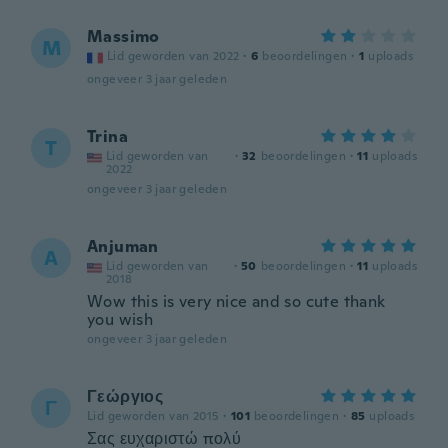
Massimo
M
Lid geworden van 2022
·
6
beoordelingen
·
1
uploads
ongeveer 3 jaar geleden
Trina
T
Lid geworden van
·
32
beoordelingen
·
11
uploads
2022
ongeveer 3 jaar geleden
Anjuman
A
Lid geworden van
·
50
beoordelingen
·
11
uploads
2018
Wow this is very nice and so cute thank
you wish
ongeveer 3 jaar geleden
Γεώργιος
Γ
Lid geworden van 2015
·
101
beoordelingen
·
85
uploads
Σας ευχαριστώ πολύ