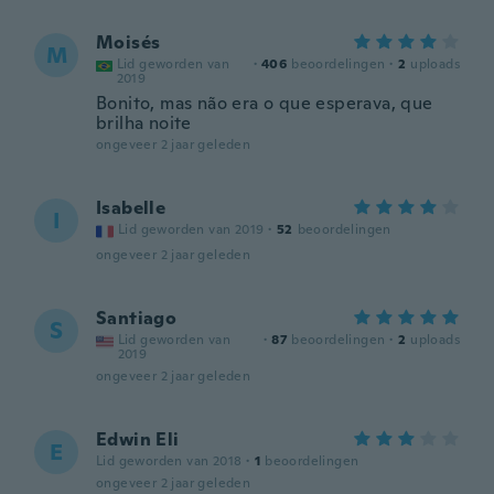
Moisés
M
Lid geworden van
·
406
beoordelingen
·
2
uploads
2019
Bonito, mas não era o que esperava, que
brilha noite
ongeveer 2 jaar geleden
Isabelle
I
Lid geworden van 2019
·
52
beoordelingen
ongeveer 2 jaar geleden
Santiago
S
Lid geworden van
·
87
beoordelingen
·
2
uploads
2019
ongeveer 2 jaar geleden
Edwin Eli
E
Lid geworden van 2018
·
1
beoordelingen
ongeveer 2 jaar geleden