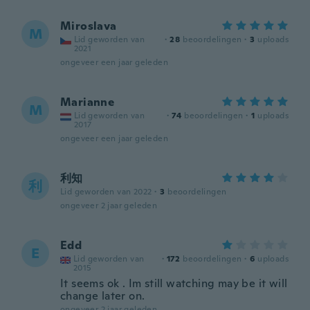
Miroslava
M
Lid geworden van
·
28
beoordelingen
·
3
uploads
2021
ongeveer een jaar geleden
Marianne
M
Lid geworden van
·
74
beoordelingen
·
1
uploads
2017
ongeveer een jaar geleden
利知
利
Lid geworden van 2022
·
3
beoordelingen
ongeveer 2 jaar geleden
Edd
E
Lid geworden van
·
172
beoordelingen
·
6
uploads
2015
It seems ok . Im still watching may be it will
change later on.
ongeveer 2 jaar geleden