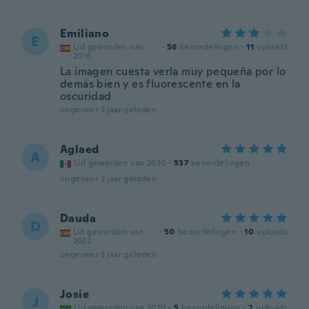
Emiliano
E
Lid geworden van
·
56
beoordelingen
·
11
uploads
2016
La imagen cuesta verla muy pequeña por lo
demás bien y es fluorescente en la
oscuridad
ongeveer 3 jaar geleden
Aglaed
A
Lid geworden van 2020
·
537
beoordelingen
ongeveer 3 jaar geleden
Dauda
D
Lid geworden van
·
50
beoordelingen
·
10
uploads
2022
ongeveer 3 jaar geleden
Josie
J
Lid geworden van 2020
·
5
beoordelingen
·
2
uploads