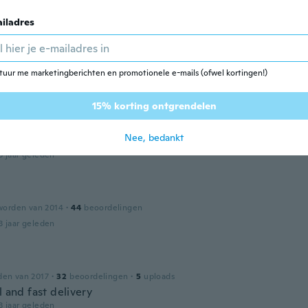
3 jaar geleden
iladres
worden van 2018
·
22
beoordelingen
·
5
uploads
mit wieder kaputt wegen Lieferung gemacht...
tuur me marketingberichten en promotionele e-mails (ofwel kortingen!)
3 jaar geleden
15% korting ontgrendelen
Nee, bedankt
worden van 2015
·
15
beoordelingen
3 jaar geleden
s
worden van 2014
·
44
beoordelingen
3 jaar geleden
den van 2017
·
32
beoordelingen
·
5
uploads
l and fast delivery
3 jaar geleden