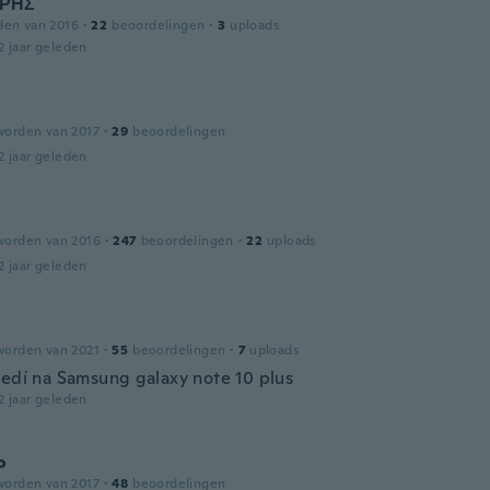
ΡΗΣ
den van 2016
·
22
beoordelingen
·
3
uploads
2 jaar geleden
worden van 2017
·
29
beoordelingen
2 jaar geleden
worden van 2016
·
247
beoordelingen
·
22
uploads
2 jaar geleden
worden van 2021
·
55
beoordelingen
·
7
uploads
sedí na Samsung galaxy note 10 plus
2 jaar geleden
o
worden van 2017
·
48
beoordelingen