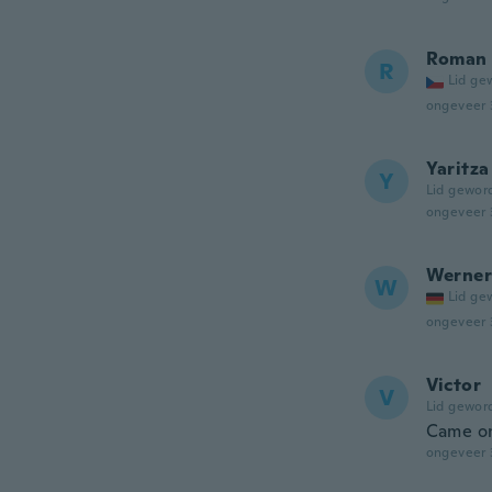
Roman
R
Lid ge
ongeveer 
Yaritza
Y
Lid gewor
ongeveer 
Werner
W
Lid ge
ongeveer 
Victor
V
Lid gewor
Came on
ongeveer 