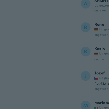
ΔΗΜΗΤ
Δ
Lid gewor
ongeveer 
Rene
R
Lid ge
ongeveer 
Kasia
K
Lid ge
ongeveer 
Jozef
J
Lid ge
Skvěle 
ongeveer 
marian
M
Lid ge