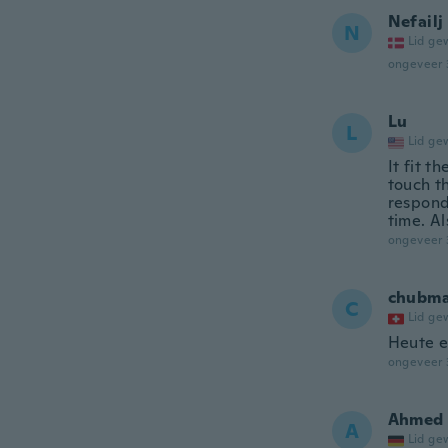
Nefailj
N
Lid ge
ongeveer 
Lu
L
Lid ge
It fit t
touch th
respond
time. Al
ongeveer 
chubma
C
Lid ge
Heute er
ongeveer 
Ahmed
A
Lid ge