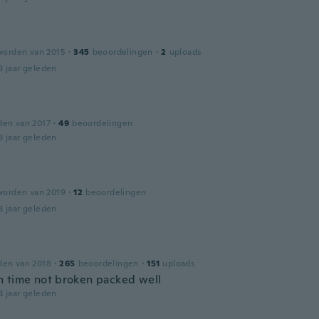
worden van 2015
·
345
beoordelingen
·
2
uploads
3 jaar geleden
den van 2017
·
49
beoordelingen
3 jaar geleden
worden van 2019
·
12
beoordelingen
3 jaar geleden
den van 2018
·
265
beoordelingen
·
151
uploads
 time not broken packed well
3 jaar geleden