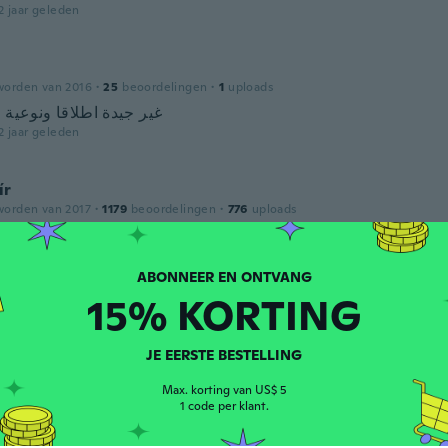
2 jaar geleden
worden van 2016
·
25
beoordelingen
·
1
uploads
غير جيدة اطلاقا ونوعية 
2 jaar geleden
ír
worden van 2017
·
1179
beoordelingen
·
776
uploads
edi na samsung j6 plus
2 jaar geleden
15% KORTING
JE EERSTE BESTELLING
Max. korting van US$ 5
1 code per klant.
den van 2018
·
33
beoordelingen
·
1
uploads