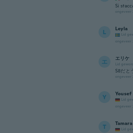
Si stac
ongeveer 
Leyla
L
Lid ge
ongeveer 
エリケ
エ
Lid gewor
S8だ
ongeveer 
Yousef
Y
Lid ge
ongeveer 
Tamara
T
Lid ge