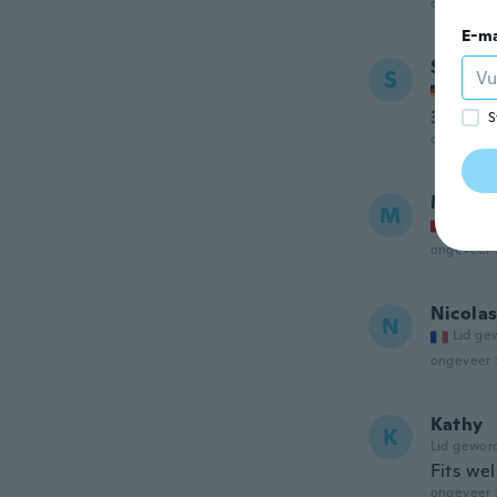
ongeveer 
E-ma
Schmid
S
Lid ge
3 Glas 
S
ongeveer 
Manaia
M
Lid ge
ongeveer 
Nicola
N
Lid ge
ongeveer 
Kathy
K
Lid gewor
Fits wel
ongeveer 