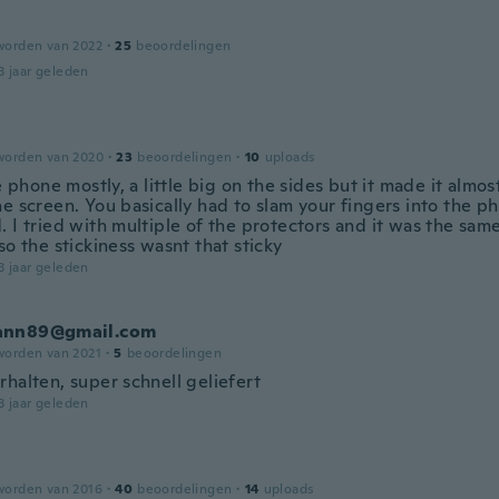
worden van 2022
·
25
beoordelingen
3 jaar geleden
worden van 2020
·
23
beoordelingen
·
10
uploads
he phone mostly, a little big on the sides but it made it almo
e screen. You basically had to slam your fingers into the ph
. I tried with multiple of the protectors and it was the sa
so the stickiness wasnt that sticky
3 jaar geleden
nn89@gmail.com
worden van 2021
·
5
beoordelingen
halten, super schnell geliefert
3 jaar geleden
worden van 2016
·
40
beoordelingen
·
14
uploads