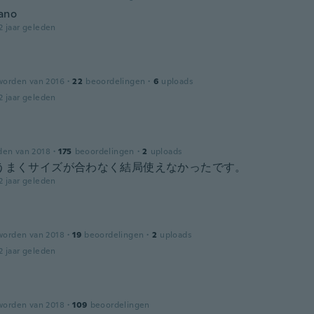
cano
2 jaar geleden
worden van 2016
·
22
beoordelingen
·
6
uploads
2 jaar geleden
den van 2018
·
175
beoordelingen
·
2
uploads
とうまくサイズが合わなく結局使えなかったです。
2 jaar geleden
worden van 2018
·
19
beoordelingen
·
2
uploads
2 jaar geleden
worden van 2018
·
109
beoordelingen