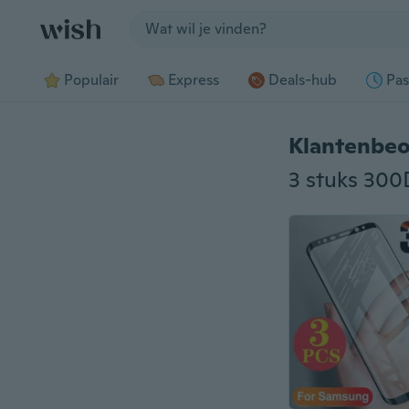
Jump to section
Populair
Express
Deals-hub
Pas
Klantenbeo