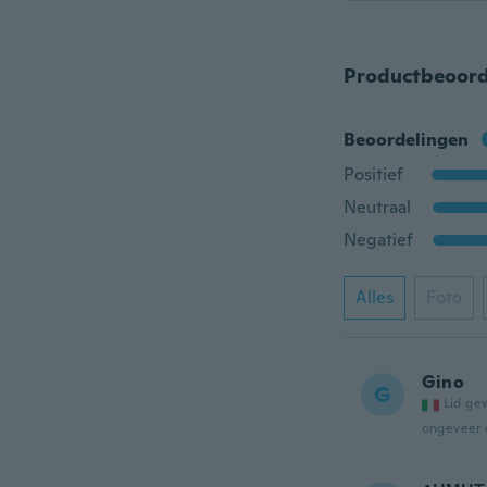
Productbeoord
Beoordelingen
Positief
Neutraal
Negatief
Alles
Foto
Gino
G
Lid ge
ongeveer 