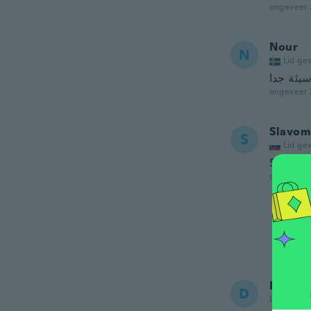
ongeveer 
Nour
N
Lid ge
سيئة جدا
ongeveer 
Slavom
S
Lid ge
Super s
ongeveer 
Daryl
D
Lid gewor