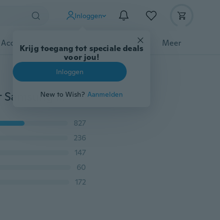
Inloggen
 Accessoires
Gadgets
Gereedschap
Meer
Krijg toegang tot speciale deals
voor jou!
Inloggen
3 stuks 300D volledig gebogen beschermglas op voor Samsung Galaxy A51 A71 Note10 Plus S10 S10e S8 S9 S6 S7 edge Plus Screenprotector Gehard glas op Note 8 9 M30 M20 A10 A20 A30 A40 A50 A70 A80 A90 Film
New to Wish?
Aanmelden
827
236
147
60
172