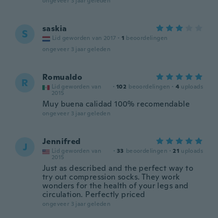
ongeveer 3 jaar geleden
saskia
S
Lid geworden van 2017
·
1
beoordelingen
ongeveer 3 jaar geleden
Romualdo
R
Lid geworden van
·
102
beoordelingen
·
4
uploads
2015
Muy buena calidad 100% recomendable
ongeveer 3 jaar geleden
Jennifred
J
Lid geworden van
·
33
beoordelingen
·
21
uploads
2015
Just as described and the perfect way to
try out compression socks. They work
wonders for the health of your legs and
circulation. Perfectly priced
ongeveer 3 jaar geleden