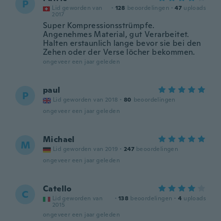
P
Lid geworden van
·
128
beoordelingen
·
47
uploads
2017
Super Kompressionsstrümpfe.
Angenehmes Material, gut Verarbeitet.
Halten erstaunlich lange bevor sie bei den
Zehen oder der Verse löcher bekommen.
ongeveer een jaar geleden
paul
P
Lid geworden van 2018
·
80
beoordelingen
ongeveer een jaar geleden
Michael
M
Lid geworden van 2019
·
247
beoordelingen
ongeveer een jaar geleden
Catello
C
Lid geworden van
·
138
beoordelingen
·
4
uploads
2015
ongeveer een jaar geleden