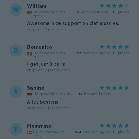
William
W
Lid geworden van
·
15
beoordelingen
·
3
uploads
2020
Awesome nice support on claf muscles.
ongeveer 2 jaar geleden
Domenico
D
Lid geworden van
·
12
beoordelingen
·
1
uploads
2023
I get just 3 pairs
ongeveer 2 jaar geleden
Sabine
S
Lid geworden van 2020
·
32
beoordelingen
Alles bestens!
ongeveer 2 jaar geleden
Flemming
F
Lid geworden van
·
123
beoordelingen
·
1
uploads
2016