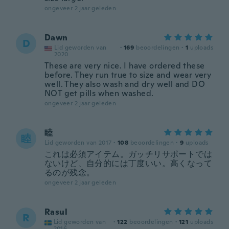
ongeveer 2 jaar geleden
Dawn
D
Lid geworden van
·
169
beoordelingen
·
1
uploads
2020
These are very nice. I have ordered these
before. They run true to size and wear very
well. They also wash and dry well and DO
NOT get pills when washed.
ongeveer 2 jaar geleden
睦
睦
Lid geworden van 2017
·
108
beoordelingen
·
9
uploads
これは必須アイテム。ガッチリサポートでは
ないけど、自分的には丁度いい。高くなって
るのが残念。
ongeveer 2 jaar geleden
Rasul
R
Lid geworden van
·
122
beoordelingen
·
121
uploads
2016