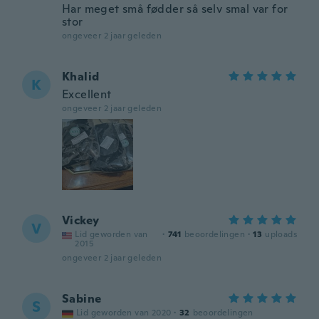
Har meget små fødder så selv smal var for
stor
ongeveer 2 jaar geleden
Khalid
K
Excellent
ongeveer 2 jaar geleden
Vickey
V
Lid geworden van
·
741
beoordelingen
·
13
uploads
2015
ongeveer 2 jaar geleden
Sabine
S
Lid geworden van 2020
·
32
beoordelingen