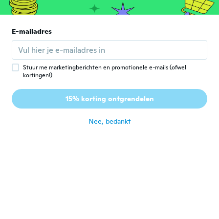
Kari
K
Lid geworden van 2020
·
16
beoordelingen
E-mailadres
ongeveer 4 jaar geleden
Martha
Stuur me marketingberichten en promotionele e-mails (ofwel
M
kortingen!)
Lid geworden van
·
67
beoordelingen
·
59
uploads
2018
Alles gut sehr schnelle Lieferung gerne
15% korting ontgrendelen
wieder👍👍👍
ongeveer 4 jaar geleden
Nee, bedankt
Robert
R
Lid geworden van 2019
·
2
beoordelingen
ongeveer 4 jaar geleden
Kaori
K
Lid geworden van 2018
·
12
beoordelingen
ongeveer 4 jaar geleden