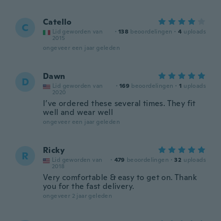
Catello
C
Lid geworden van
·
138
beoordelingen
·
4
uploads
2015
ongeveer een jaar geleden
Dawn
D
Lid geworden van
·
169
beoordelingen
·
1
uploads
2020
I’ve ordered these several times. They fit
well and wear well
ongeveer een jaar geleden
Ricky
R
Lid geworden van
·
479
beoordelingen
·
32
uploads
2018
Very comfortable & easy to get on. Thank
you for the fast delivery.
ongeveer 2 jaar geleden