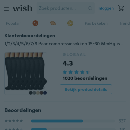
Inloggen
Populair
Pas bekeken
Trend
Klantenbeoordelingen
1/2/3/4/5/6/7/8 Paar compressiesokken 15-30 MmHg is het beste atletisch en medisch voor mannen en vrouwen die vluchtreizen uitvoeren Verpleegkundige
GLOBAAL
4.3
1020 beoordelingen
Bekijk productdetails
Beoordelingen
637
191