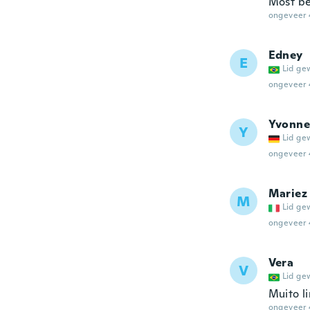
Most be
ongeveer 
Edney
E
Lid ge
ongeveer 
Yvonne
Y
Lid ge
ongeveer 
Mariez
M
Lid ge
ongeveer 
Vera
V
Lid ge
Muito l
ongeveer 