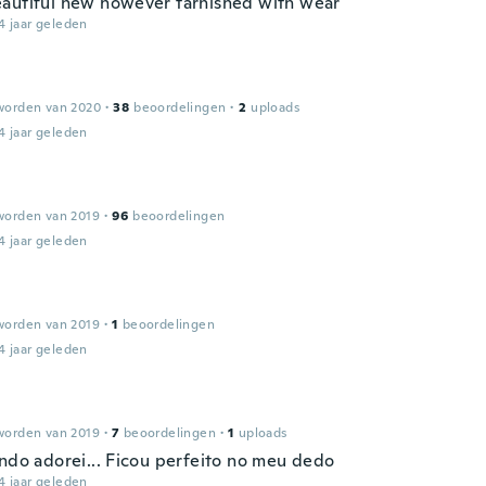
autiful new however tarnished with wear
4 jaar geleden
worden van 2020
·
38
beoordelingen
·
2
uploads
4 jaar geleden
worden van 2019
·
96
beoordelingen
4 jaar geleden
worden van 2019
·
1
beoordelingen
4 jaar geleden
worden van 2019
·
7
beoordelingen
·
1
uploads
indo adorei... Ficou perfeito no meu dedo
4 jaar geleden