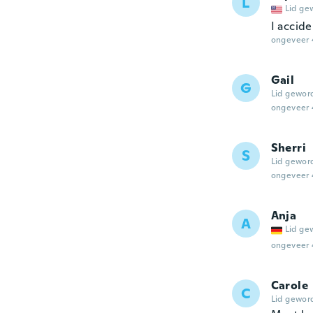
L
Lid ge
I accide
ongeveer 
Gail
G
Lid gewor
ongeveer 
Sherri
S
Lid gewor
ongeveer 
Anja
A
Lid ge
ongeveer 
Carole
C
Lid gewor