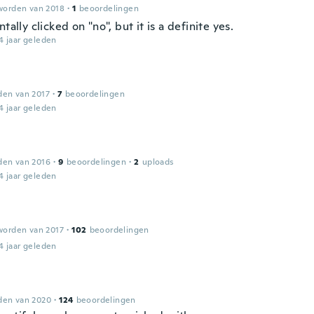
worden van 2018
·
1
beoordelingen
ntally clicked on "no", but it is a definite yes.
4 jaar geleden
den van 2017
·
7
beoordelingen
4 jaar geleden
den van 2016
·
9
beoordelingen
·
2
uploads
4 jaar geleden
worden van 2017
·
102
beoordelingen
4 jaar geleden
den van 2020
·
124
beoordelingen