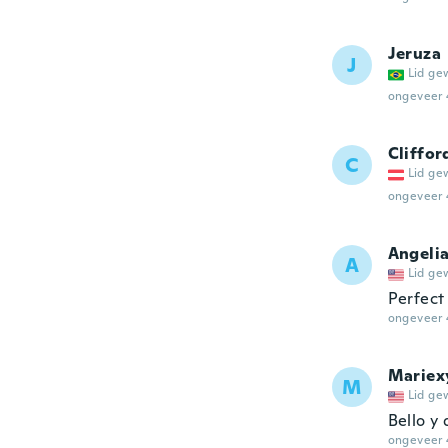
Jeruza
J
Lid ge
ongeveer 
Cliffo
C
Lid ge
ongeveer 
Angeli
A
Lid ge
Perfect
ongeveer 
Mariex
M
Lid ge
Bello y
ongeveer 