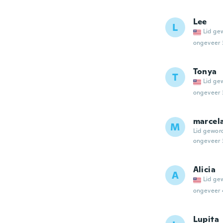
Lee
L
Lid ge
ongeveer 
Tonya
T
Lid ge
ongeveer 
marcel
M
Lid gewor
ongeveer 
Alicia
A
Lid ge
ongeveer 
Lupita