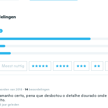
elingen
Meest nuttig
worden van 2018
·
14
beoordelingen
tamanho certo, pena que desbotou o detalhe dourado onde
ito.
3 jaar geleden