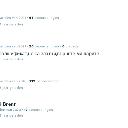
worden van 2021
·
68
beoordelingen
4 jaar geleden
worden van 2021
·
26
beoordelingen
·
6
uploads
фалшификат,не са златни,върнете ми парите
5 jaar geleden
worden van 2016
·
139
beoordelingen
5 jaar geleden
d Brent
den van 2020
·
17
beoordelingen
5 jaar geleden