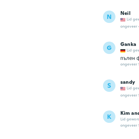
Neil
N
Lid ge
ongeveer 
Ganka
G
Lid ge
пълен 
ongeveer 
sandy
S
Lid ge
ongeveer 
Kim an
K
Lid gewor
ongeveer 