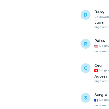
Dany
D
Lid gewor
Super
ongeveer 
Raisa
R
Lid ge
ongeveer 
Ceu
C
Lid ge
Adorei
ongeveer 
Sergio
S
Lid ge
ongeveer 