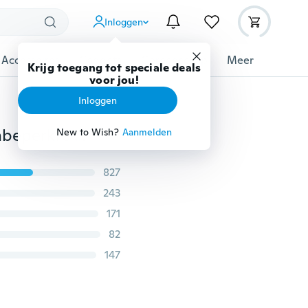
Inloggen
 Accessoires
Gadgets
Gereedschap
Meer
Krijg toegang tot speciale deals
voor jou!
Inloggen
Mode luxe prachtige 925 puur zilveren boog liefde onbeperkte trouwring Dames unieke 18K vergulde witte diamant twee kleuren verlovingssieraden Dames jubileumcadeau Ring Maat 5-12
New to Wish?
Aanmelden
827
243
171
82
147