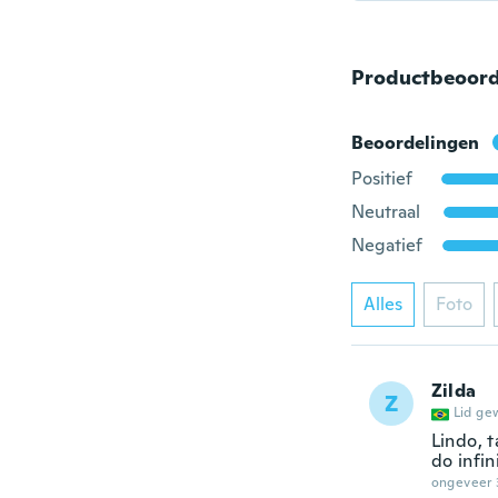
Productbeoord
Beoordelingen
Positief
Neutraal
Negatief
Alles
Foto
Zilda
Z
Lid ge
Lindo, 
do infin
ongeveer 