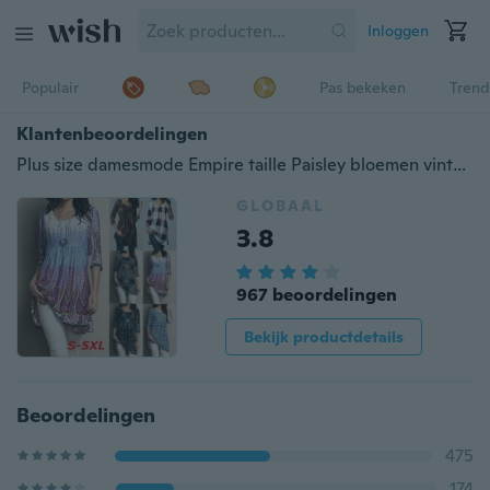
Inloggen
Populair
Pas bekeken
Trend
Klantenbeoordelingen
Plus size damesmode Empire taille Paisley bloemen vintage gedrukte 3/4 mouw uitlopende tuniek tops S-5XL
GLOBAAL
3.8
967 beoordelingen
Bekijk productdetails
Beoordelingen
475
174