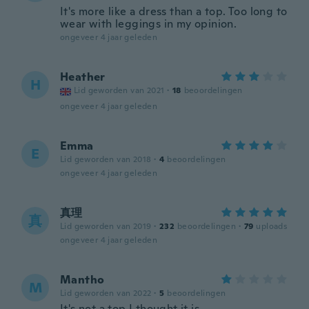
It's more like a dress than a top. Too long to
wear with leggings in my opinion.
ongeveer 4 jaar geleden
Heather
H
Lid geworden van 2021
·
18
beoordelingen
ongeveer 4 jaar geleden
Emma
E
Lid geworden van 2018
·
4
beoordelingen
ongeveer 4 jaar geleden
真理
真
Lid geworden van 2019
·
232
beoordelingen
·
79
uploads
ongeveer 4 jaar geleden
Mantho
M
Lid geworden van 2022
·
5
beoordelingen
It's not a top I thought it is