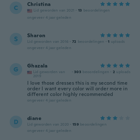
Christina
C
Lid geworden van 2021
·
13
beoordelingen
ongeveer 4 jaar geleden
Sharon
S
Lid geworden van 2016
·
72
beoordelingen
·
1
uploads
ongeveer 4 jaar geleden
Ghazala
G
Lid geworden van
·
303
beoordelingen
·
2
uploads
2019
I love those dresses this is my second time
order I want every color will order more in
different color highly recommended
ongeveer 4 jaar geleden
diane
D
Lid geworden van 2020
·
159
beoordelingen
ongeveer 4 jaar geleden