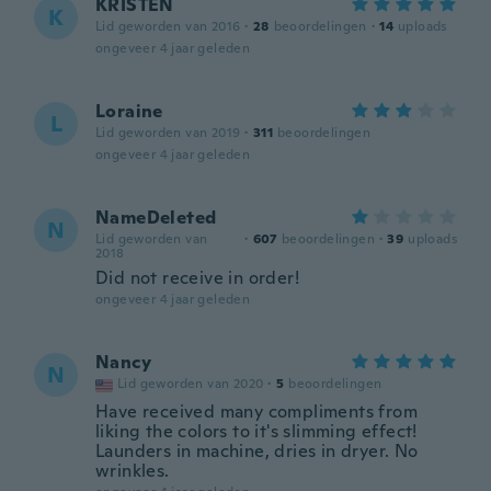
KRISTEN
K
Lid geworden van 2016
·
28
beoordelingen
·
14
uploads
ongeveer 4 jaar geleden
Loraine
L
Lid geworden van 2019
·
311
beoordelingen
ongeveer 4 jaar geleden
NameDeleted
N
Lid geworden van
·
607
beoordelingen
·
39
uploads
2018
Did not receive in order!
ongeveer 4 jaar geleden
Nancy
N
Lid geworden van 2020
·
5
beoordelingen
Have received many compliments from
liking the colors to it's slimming effect!
Launders in machine, dries in dryer. No
wrinkles.