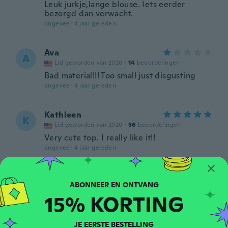
Leuk jurkje,lange blouse. Iets eerder
bezorgd dan verwacht.
ongeveer 4 jaar geleden
Ava
A
Lid geworden van 2020
·
14
beoordelingen
Bad material!!! Too small just disgusting
ongeveer 4 jaar geleden
Kathleen
K
Lid geworden van 2020
·
56
beoordelingen
Very cute top. I really like it!!
ongeveer 4 jaar geleden
Pomposa
P
Lid geworden van
·
83
beoordelingen
·
7
uploads
2018
15% KORTING
Es precioso
ongeveer 4 jaar geleden
JE EERSTE BESTELLING