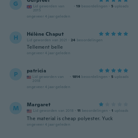
Gurpreet
G
Lid geworden van
·
19
beoordelingen
·
5
uploads
2015
ongeveer 4 jaar geleden
Hélène Chaput
H
Lid geworden van 2021
·
24
beoordelingen
Tellement belle
ongeveer 4 jaar geleden
patricia
P
Lid geworden van
·
1814
beoordelingen
·
5
uploads
2018
ongeveer 4 jaar geleden
Margaret
M
Lid geworden van 2018
·
11
beoordelingen
·
1
uploads
The material is cheap polyester. Yuck
ongeveer 4 jaar geleden