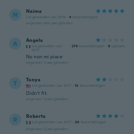
Naima
N
Lid geworden van 2019
·
4
beoordelingen
ongeveer een jaar geleden
Angela
A
Lid geworden van
·
276
beoordelingen
·
9
uploads
2017
No non mi piace
ongeveer 3 jaar geleden
Tonya
T
Lid geworden van 2017
·
12
beoordelingen
Didn't fit.
ongeveer 3 jaar geleden
Roberta
R
Lid geworden van 2017
·
20
beoordelingen
ongeveer 3 jaar geleden