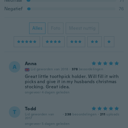
Neutraal
71
Negatief
76
Alles
Foto
Meest nuttig
Anna
A
Lid geworden van 2018
·
378
beoordelingen
Great little toothpick holder. Will fill it with
picks and give it in my husbands christmas
stocking. Great idea.
ongeveer 4 dagen geleden
Todd
T
Lid geworden van
·
238
beoordelingen
·
211
uploads
2017
ongeveer 5 dagen geleden