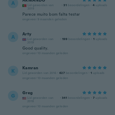
ARMANDO
A
Lid geworden van
·
31
beoordelingen
·
4
uploads
2019
Parece muito bom falta testar
ongeveer 9 maanden geleden
Arty
A
Lid geworden van
·
199
beoordelingen
·
1
uploads
2019
Good quality.
ongeveer 10 maanden geleden
Kamran
K
Lid geworden van 2016
·
627
beoordelingen
·
1
uploads
ongeveer 10 maanden geleden
Greg
G
Lid geworden van
·
341
beoordelingen
·
7
uploads
2018
ongeveer 10 maanden geleden