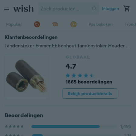
Inloggen
Populair
Pas bekeken
Trend
Klantenbeoordelingen
Tandenstoker Emmer Ebbenhout Tandenstoker Houder Emmer Mini Box Wandelen Portable Craft Handmade Gift
GLOBAAL
4.7
1865 beoordelingen
Bekijk productdetails
Beoordelingen
1,495
223