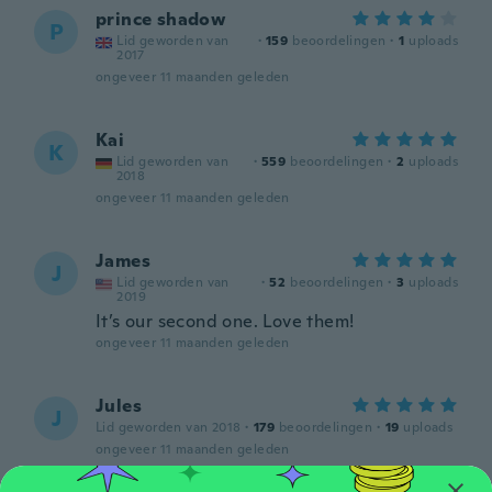
prince shadow
P
Lid geworden van
·
159
beoordelingen
·
1
uploads
2017
ongeveer 11 maanden geleden
Kai
K
Lid geworden van
·
559
beoordelingen
·
2
uploads
2018
ongeveer 11 maanden geleden
James
J
Lid geworden van
·
52
beoordelingen
·
3
uploads
2019
It’s our second one. Love them!
ongeveer 11 maanden geleden
Jules
J
Lid geworden van 2018
·
179
beoordelingen
·
19
uploads
ongeveer 11 maanden geleden