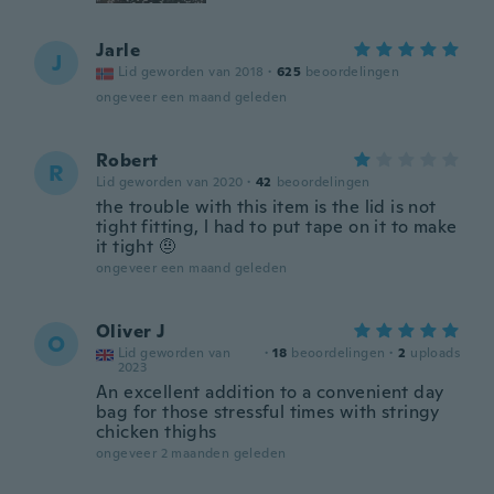
Jarle
J
Lid geworden van 2018
·
625
beoordelingen
ongeveer een maand geleden
Robert
R
Lid geworden van 2020
·
42
beoordelingen
the trouble with this item is the lid is not
tight fitting, l had to put tape on it to make
it tight 🤨
ongeveer een maand geleden
Oliver J
O
Lid geworden van
·
18
beoordelingen
·
2
uploads
2023
An excellent addition to a convenient day
bag for those stressful times with stringy
chicken thighs
ongeveer 2 maanden geleden