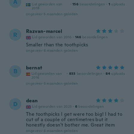
A
Lid geworden van
·
156
beoordelingen
·
1
uploads
2018
ongeveer 5 maanden geleden
Razvan-marcel
R
Lid geworden van 2016
·
146
beoordelingen
Smaller than the toothpicks
ongeveer 6 maanden geleden
bernat
B
Lid geworden van
·
833
beoordelingen
·
84
uploads
2016
ongeveer 6 maanden geleden
dean
D
Lid geworden van 2023
·
6
beoordelingen
The toothpicks I get were too big! I had to
cut of a couple of centimetres but it
honestly doesn't bother me. Great item
ongeveer 6 maanden geleden