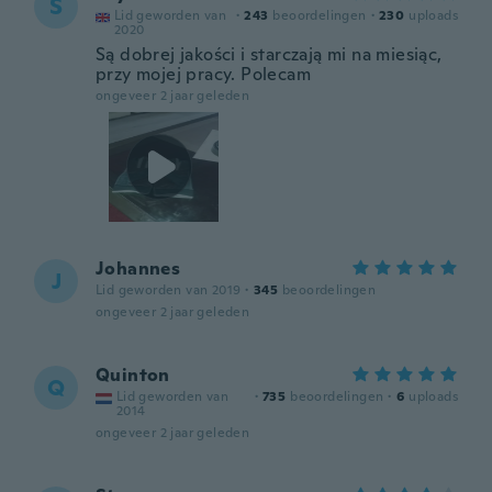
S
Lid geworden van
·
243
beoordelingen
·
230
uploads
2020
Są dobrej jakości i starczają mi na miesiąc,
przy mojej pracy. Polecam
ongeveer 2 jaar geleden
Johannes
J
Lid geworden van 2019
·
345
beoordelingen
ongeveer 2 jaar geleden
Quinton
Q
Lid geworden van
·
735
beoordelingen
·
6
uploads
2014
ongeveer 2 jaar geleden