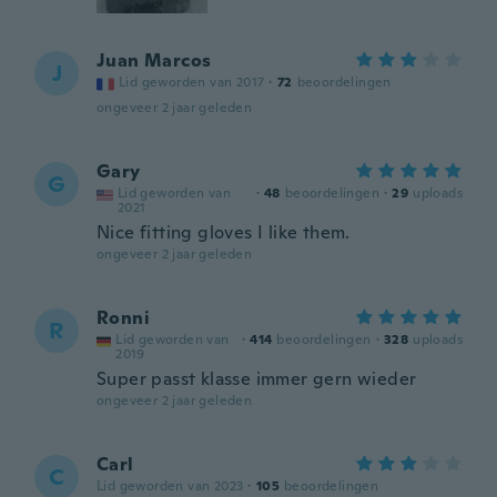
Juan Marcos
J
Lid geworden van 2017
·
72
beoordelingen
ongeveer 2 jaar geleden
Gary
G
Lid geworden van
·
48
beoordelingen
·
29
uploads
2021
Nice fitting gloves I like them.
ongeveer 2 jaar geleden
Ronni
R
Lid geworden van
·
414
beoordelingen
·
328
uploads
2019
Super passt klasse immer gern wieder
ongeveer 2 jaar geleden
Carl
C
Lid geworden van 2023
·
105
beoordelingen