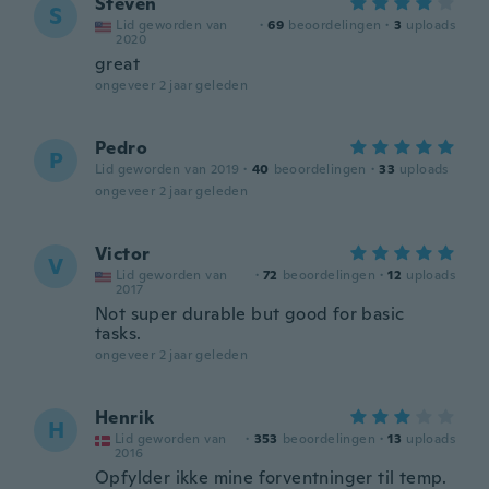
Steven
S
Lid geworden van
·
69
beoordelingen
·
3
uploads
2020
great
ongeveer 2 jaar geleden
Pedro
P
Lid geworden van 2019
·
40
beoordelingen
·
33
uploads
ongeveer 2 jaar geleden
Victor
V
Lid geworden van
·
72
beoordelingen
·
12
uploads
2017
Not super durable but good for basic
tasks.
ongeveer 2 jaar geleden
Henrik
H
Lid geworden van
·
353
beoordelingen
·
13
uploads
2016
Opfylder ikke mine forventninger til temp.