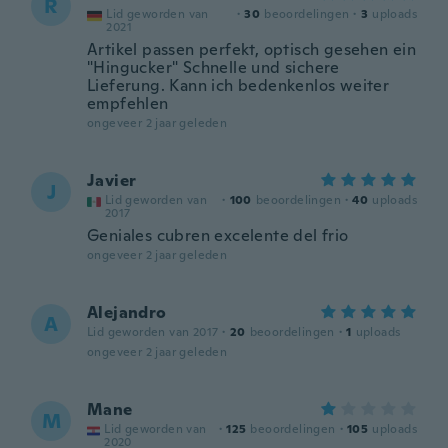
R
Lid geworden van
·
30
beoordelingen
·
3
uploads
2021
Artikel passen perfekt, optisch gesehen ein
"Hingucker" Schnelle und sichere
Lieferung. Kann ich bedenkenlos weiter
empfehlen
ongeveer 2 jaar geleden
Javier
J
Lid geworden van
·
100
beoordelingen
·
40
uploads
2017
Geniales cubren excelente del frio
ongeveer 2 jaar geleden
Alejandro
A
Lid geworden van 2017
·
20
beoordelingen
·
1
uploads
ongeveer 2 jaar geleden
Mane
M
Lid geworden van
·
125
beoordelingen
·
105
uploads
2020