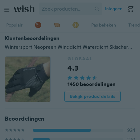
Inloggen
Populair
Pas bekeken
Trend
Klantenbeoordelingen
Wintersport Neopreen Winddicht Waterdicht Skischerm Thermische handschoenen
GLOBAAL
4.3
1450 beoordelingen
Bekijk productdetails
Beoordelingen
924
270