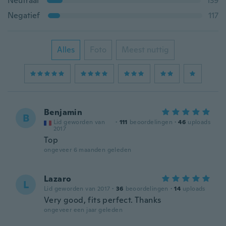
Neutraal
139
Negatief
117
Alles
Foto
Meest nuttig
Benjamin
B
Lid geworden van
·
111
beoordelingen
·
46
uploads
2017
Top
ongeveer 6 maanden geleden
Lazaro
L
Lid geworden van 2017
·
36
beoordelingen
·
14
uploads
Very good, fits perfect. Thanks
ongeveer een jaar geleden