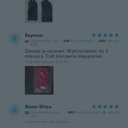
Szymon
S
Lid geworden van
·
243
beoordelingen
·
230
uploads
2020
Zawsze je używam. Wytrzymałość do 3
miesięcy. Tryb kierowca-magazynier.
ongeveer een jaar geleden
Anna-Stina
A
Lid geworden van
·
403
beoordelingen
·
2
uploads
2017
ongeveer een jaar geleden