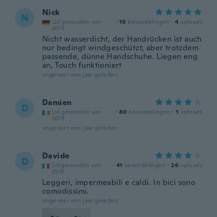
Nick
N
Lid geworden van
·
10
beoordelingen
·
4
uploads
2018
Nicht wasserdicht, der Handrücken ist auch
nur bedingt windgeschützt, aber trotzdem
passende, dünne Handschuhe. Liegen eng
an, Touch funktioniert
ongeveer een jaar geleden
Damien
D
Lid geworden van
·
80
beoordelingen
·
1
uploads
2019
ongeveer een jaar geleden
Davide
D
Lid geworden van
·
41
beoordelingen
·
26
uploads
2018
Leggeri, impermeabili e caldi. In bici sono
comodissimi.
ongeveer een jaar geleden