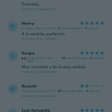
Promašaj
ongeveer 2 jaar geleden
Henry
H
Lid geworden van 2020
·
2
beoordelingen
·
1
uploads
A la medida, perfectos.
ongeveer 2 jaar geleden
Sergio
S
Lid geworden van
·
19
beoordelingen
·
5
uploads
2018
Muy cómodos y de buena calidad.
ongeveer 2 jaar geleden
Kouichi
K
Lid geworden van 2019
·
25
beoordelingen
·
1
uploads
ongeveer 2 jaar geleden
Luiz fernando