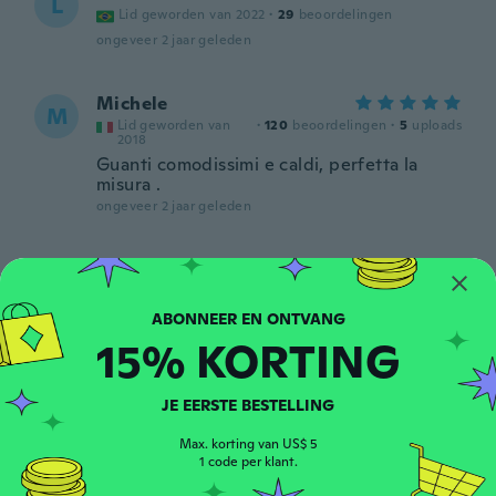
L
Lid geworden van 2022
·
29
beoordelingen
ongeveer 2 jaar geleden
Michele
M
Lid geworden van
·
120
beoordelingen
·
5
uploads
2018
Guanti comodissimi e caldi, perfetta la
misura .
ongeveer 2 jaar geleden
Margarete
M
Lid geworden van
·
1036
beoordelingen
·
734
uploads
2017
Leichte Handschuhe aus angenehmen
15% KORTING
Material
ongeveer 2 jaar geleden
JE EERSTE BESTELLING
Max. korting van US$ 5
1 code per klant.