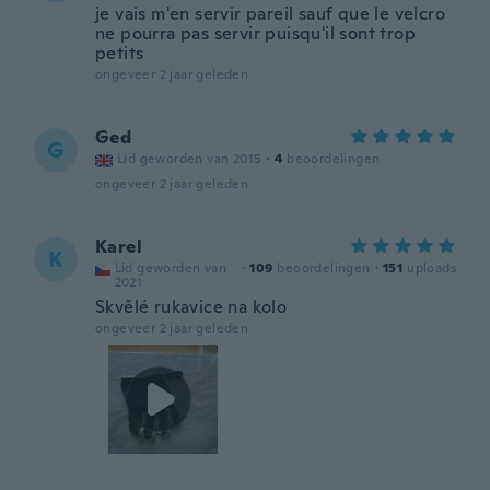
je vais m'en servir pareil sauf que le velcro
ne pourra pas servir puisqu'il sont trop
petits
ongeveer 2 jaar geleden
Ged
G
Lid geworden van 2015
·
4
beoordelingen
ongeveer 2 jaar geleden
Karel
K
Lid geworden van
·
109
beoordelingen
·
151
uploads
2021
Skvělé rukavice na kolo
ongeveer 2 jaar geleden