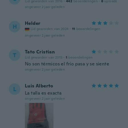
Lid geworden van 2016
·
442
beoordelingen
·
6
uploads
ongeveer 2 jaar geleden
Helder
H
Lid geworden van 2024
·
11
beoordelingen
ongeveer 2 jaar geleden
Tato Cristian
T
Lid geworden van 2013
·
1
beoordelingen
No son térmicos el frío pasa y se siente
ongeveer 2 jaar geleden
Luis Alberto
L
La talla es exacta
ongeveer 2 jaar geleden