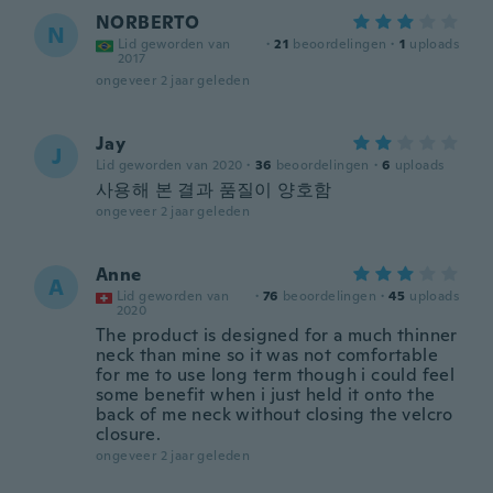
NORBERTO
N
Lid geworden van
·
21
beoordelingen
·
1
uploads
2017
ongeveer 2 jaar geleden
Jay
J
Lid geworden van 2020
·
36
beoordelingen
·
6
uploads
사용해 본 결과 품질이 양호함
ongeveer 2 jaar geleden
Anne
A
Lid geworden van
·
76
beoordelingen
·
45
uploads
2020
The product is designed for a much thinner
neck than mine so it was not comfortable
for me to use long term though i could feel
some benefit when i just held it onto the
back of me neck without closing the velcro
closure.
ongeveer 2 jaar geleden