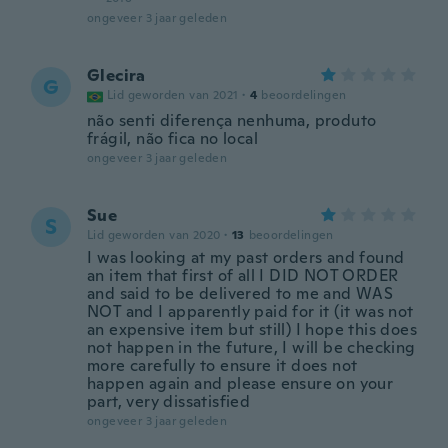
ongeveer 3 jaar geleden
Glecira
G
Lid geworden van 2021
·
4
beoordelingen
não senti diferença nenhuma, produto
frágil, não fica no local
ongeveer 3 jaar geleden
Sue
S
Lid geworden van 2020
·
13
beoordelingen
I was looking at my past orders and found
an item that first of all I DID NOT ORDER
and said to be delivered to me and WAS
NOT and I apparently paid for it (it was not
an expensive item but still) I hope this does
not happen in the future, I will be checking
more carefully to ensure it does not
happen again and please ensure on your
part, very dissatisfied
ongeveer 3 jaar geleden