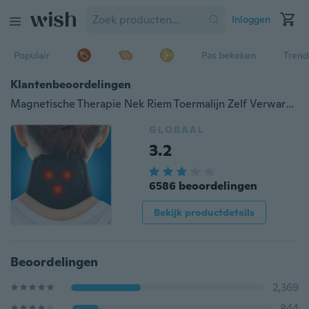
Inloggen
Populair
Pas bekeken
Trend
Klantenbeoordelingen
Magnetische Therapie Nek Riem Toermalijn Zelf Verwarming Magnetische Therapie Nek Wrap Belt Brace Pijnbestrijding Halswervel Beschermen
GLOBAAL
3.2
6586 beoordelingen
Bekijk productdetails
Beoordelingen
2,369
844