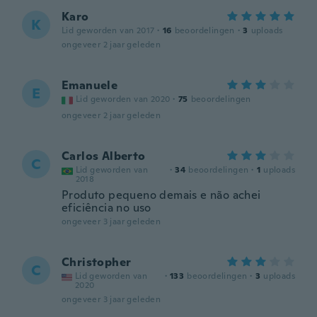
Karo
K
Lid geworden van 2017
·
16
beoordelingen
·
3
uploads
ongeveer 2 jaar geleden
Emanuele
E
Lid geworden van 2020
·
75
beoordelingen
ongeveer 2 jaar geleden
Carlos Alberto
C
Lid geworden van
·
34
beoordelingen
·
1
uploads
2018
Produto pequeno demais e não achei
eficiência no uso
ongeveer 3 jaar geleden
Christopher
C
Lid geworden van
·
133
beoordelingen
·
3
uploads
2020
ongeveer 3 jaar geleden