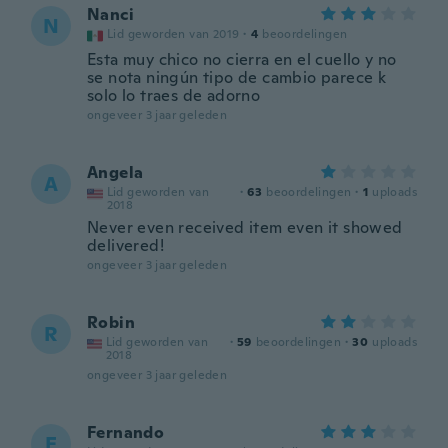
Nanci
N
Lid geworden van 2019
·
4
beoordelingen
Esta muy chico no cierra en el cuello y no
se nota ningún tipo de cambio parece k
solo lo traes de adorno
ongeveer 3 jaar geleden
Angela
A
Lid geworden van
·
63
beoordelingen
·
1
uploads
2018
Never even received item even it showed
delivered!
ongeveer 3 jaar geleden
Robin
R
Lid geworden van
·
59
beoordelingen
·
30
uploads
2018
ongeveer 3 jaar geleden
Fernando
F