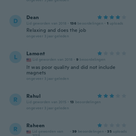
ongeveer 3 jaar geleden
Dean
D
Lid geworden van 2018
·
136
beoordelingen
·
1
uploads
Relaxing and does the job
ongeveer 3 jaar geleden
Lamont
L
Lid geworden van 2018
·
9
beoordelingen
It was poor quality and did not include
magnets
ongeveer 3 jaar geleden
Rahul
R
Lid geworden van 2015
·
13
beoordelingen
ongeveer 3 jaar geleden
Raheen
R
Lid geworden van
·
39
beoordelingen
·
35
uploads
2018