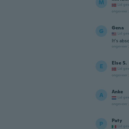
M
Lid ge
ongeveer 
Gena
G
Lid ge
It's abs
ongeveer 
Else S.
E
Lid ge
ongeveer 
Anke
A
Lid ge
ongeveer 
Paty
P
Lid ge