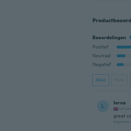
Productbeoord
Beoordelingen
Positief
Neutraal
Negatief
Alles
Foto
lorna
L
Lid ge
great co
ongeveer 