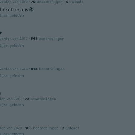
worden van 2019
·
70
beoordelingen
·
6
uploads
ehr schön aus😃
2 jaar geleden
r
worden van 2017
·
563
beoordelingen
2 jaar geleden
worden van 2016
·
565
beoordelingen
2 jaar geleden
e
den van 2018
·
72
beoordelingen
2 jaar geleden
den van 2020
·
105
beoordelingen
·
2
uploads
2 jaar geleden