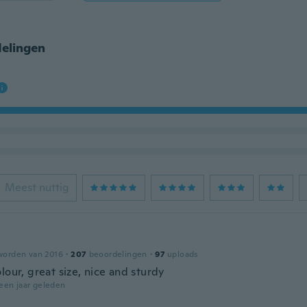
elingen
Meest nuttig
worden van 2016
·
207
beoordelingen
·
97
uploads
lour, great size, nice and sturdy
een jaar geleden