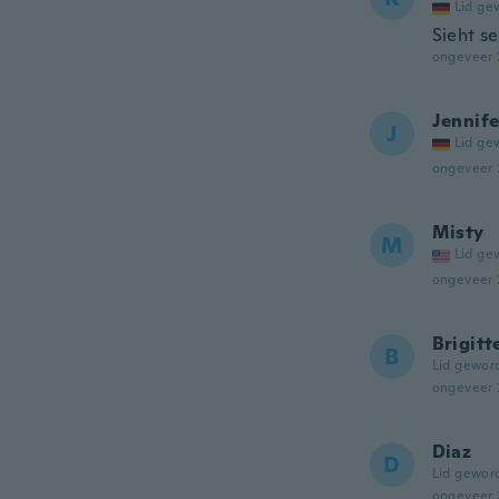
Lid ge
Sieht s
ongeveer 
Jennife
J
Lid ge
ongeveer 
Misty
M
Lid ge
ongeveer 
Brigitt
B
Lid gewor
ongeveer 
Diaz
D
Lid gewor
ongeveer 