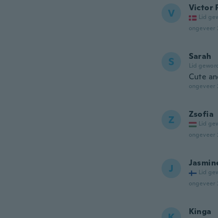
Victor 
V
Lid ge
ongeveer 
Sarah
S
Lid gewor
Cute and
ongeveer 
Zsofia
Z
Lid ge
ongeveer 
Jasmin
J
Lid ge
ongeveer 
Kinga
K