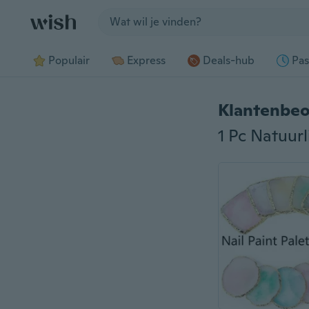
Jump to section
Populair
Express
Deals-hub
Pas
Klantenbeo