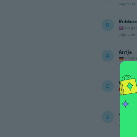
ongeveer 
Rebbec
R
Lid ge
ongeveer 
Antje
A
Lid ge
ongeveer 
Catari
C
Lid ge
ongeveer 
Jenna
J
Lid gewor
ongeveer 