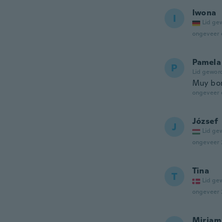
Iwona
I
Lid ge
ongeveer 
Pamela
P
Lid gewor
Muy bon
ongeveer 
József
J
Lid ge
ongeveer 
Tina
T
Lid ge
ongeveer 
Miriam