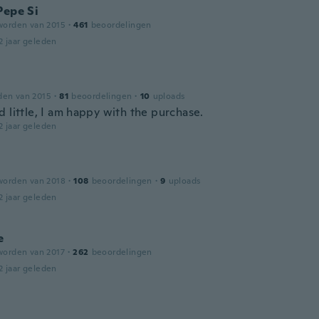
Pepe Si
worden van 2015
·
461
beoordelingen
2 jaar geleden
den van 2015
·
81
beoordelingen
·
10
uploads
 little, I am happy with the purchase.
2 jaar geleden
worden van 2018
·
108
beoordelingen
·
9
uploads
2 jaar geleden
e
worden van 2017
·
262
beoordelingen
2 jaar geleden