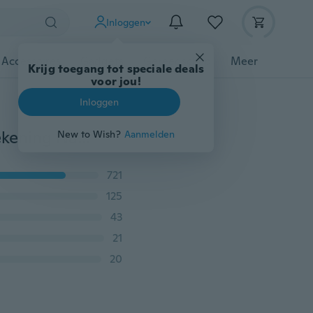
Inloggen
 Accessoires
Gadgets
Gereedschap
Meer
Krijg toegang tot speciale deals
voor jou!
Inloggen
1 Pc Natuurlijke Hars Nagel Kleur Verf Palet Houder Tekening Nail Art Kleur Palet voor Nagel Kleur Mengen Display Nail Art Tools
New to Wish?
Aanmelden
721
125
43
21
20