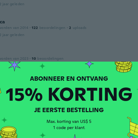
2 jaar geleden
ca
worden van 2014
·
122
beoordelingen
·
2
uploads
2 jaar geleden
worden van 2023
·
10
beoordelingen
2 jaar geleden
na
15% KORTING
worden van 2023
·
43
beoordelingen
2 jaar geleden
JE EERSTE BESTELLING
den van 2017
·
44
beoordelingen
Max. korting van US$ 5
2 jaar geleden
1 code per klant.