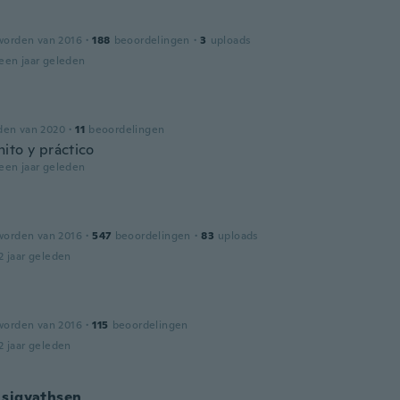
worden van 2016
·
188
beoordelingen
·
3
uploads
een jaar geleden
den van 2020
·
11
beoordelingen
ito y práctico
een jaar geleden
worden van 2016
·
547
beoordelingen
·
83
uploads
2 jaar geleden
worden van 2016
·
115
beoordelingen
2 jaar geleden
 sigvathsen