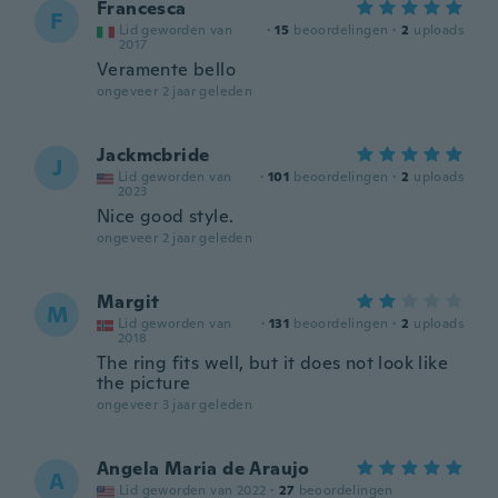
Francesca
F
Lid geworden van
·
15
beoordelingen
·
2
uploads
2017
Veramente bello
ongeveer 2 jaar geleden
Jackmcbride
J
Lid geworden van
·
101
beoordelingen
·
2
uploads
2023
Nice good style.
ongeveer 2 jaar geleden
Margit
M
Lid geworden van
·
131
beoordelingen
·
2
uploads
2018
The ring fits well, but it does not look like
the picture
ongeveer 3 jaar geleden
Angela Maria de Araujo
A
Lid geworden van 2022
·
27
beoordelingen