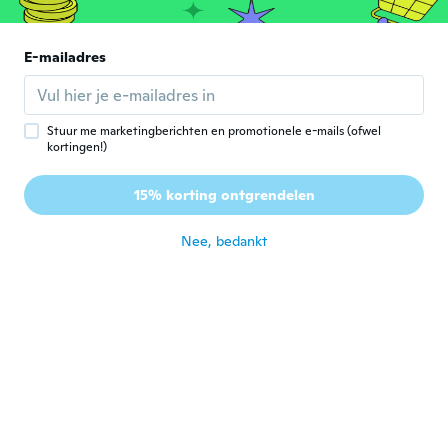
Michelle
M
Lid geworden van 2021
·
22
beoordelingen
ongeveer 3 jaar geleden
E-mailadres
Haylee
H
Lid geworden van 2019
·
6
beoordelingen
Stuur me marketingberichten en promotionele e-mails (ofwel
kortingen!)
ongeveer 3 jaar geleden
15% korting ontgrendelen
Calixto
C
Lid geworden van
·
211
beoordelingen
·
131
uploads
Nee, bedankt
2021
ongeveer 3 jaar geleden
Jen
J
Lid geworden van 2019
·
19
beoordelingen
·
7
uploads
Love dragons and this ring is perfect
ongeveer 3 jaar geleden
Bryan