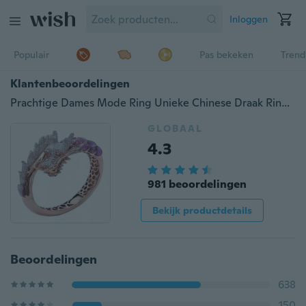
Inloggen
Populair
Pas bekeken
Trend
Klantenbeoordelingen
Prachtige Dames Mode Ring Unieke Chinese Draak Ring Anniversary Gift Engagement Party Bruiloft Sieraden Ring Maat 5-11
GLOBAAL
4.3
981 beoordelingen
Bekijk productdetails
Beoordelingen
638
150