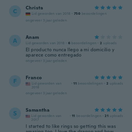
Christa
C
Lid geworden van 2018
·
750
beoordelingen
ongeveer 3 jaar geleden
Anam
A
Lid geworden van 2018
·
6
beoordelingen
·
2
uploads
El producto nunca llego a mi domicilio y
aparece como entregado
ongeveer 3 jaar geleden
Franco
F
Lid geworden van
·
11
beoordelingen
·
2
uploads
2018
ongeveer 3 jaar geleden
Samantha
S
Lid geworden van
·
11
beoordelingen
·
21
uploads
2017
I started to like rings so getting this was
amazing too. I love the dragon and how