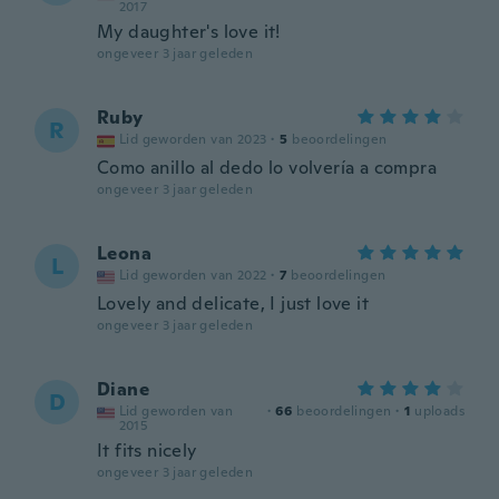
2017
My daughter's love it!
ongeveer 3 jaar geleden
Ruby
R
Lid geworden van 2023
·
5
beoordelingen
Como anillo al dedo lo volvería a compra
ongeveer 3 jaar geleden
Leona
L
Lid geworden van 2022
·
7
beoordelingen
Lovely and delicate, I just love it
ongeveer 3 jaar geleden
Diane
D
Lid geworden van
·
66
beoordelingen
·
1
uploads
2015
It fits nicely
ongeveer 3 jaar geleden