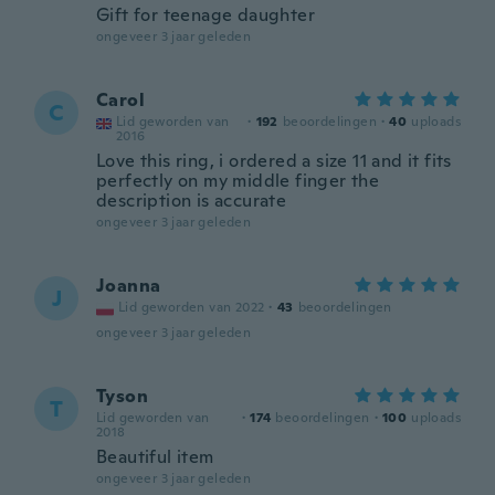
Gift for teenage daughter
ongeveer 3 jaar geleden
Carol
C
Lid geworden van
·
192
beoordelingen
·
40
uploads
2016
Love this ring, i ordered a size 11 and it fits
perfectly on my middle finger the
description is accurate
ongeveer 3 jaar geleden
Joanna
J
Lid geworden van 2022
·
43
beoordelingen
ongeveer 3 jaar geleden
Tyson
T
Lid geworden van
·
174
beoordelingen
·
100
uploads
2018
Beautiful item
ongeveer 3 jaar geleden