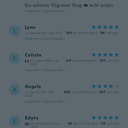
Ein schöner filigraner Ring ❤️ echt schön
ongeveer 3 jaar geleden
Lynn
L
Lid geworden van 2015
·
154
beoordelingen
·
99
uploads
ongeveer 3 jaar geleden
Calixto
C
Lid geworden van
·
211
beoordelingen
·
131
uploads
2021
ongeveer 3 jaar geleden
Angela
A
Lid geworden van
·
663
beoordelingen
·
247
uploads
2022
ongeveer 3 jaar geleden
Edyta
E
Lid geworden van
·
63
beoordelingen
·
28
uploads
2018