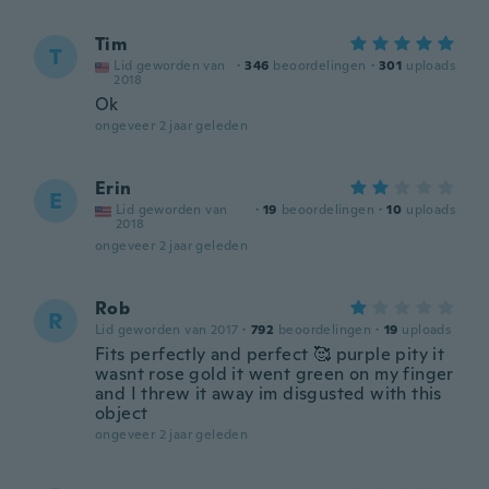
Tim
T
Lid geworden van
·
346
beoordelingen
·
301
uploads
2018
Ok
ongeveer 2 jaar geleden
Erin
E
Lid geworden van
·
19
beoordelingen
·
10
uploads
2018
ongeveer 2 jaar geleden
Rob
R
Lid geworden van 2017
·
792
beoordelingen
·
19
uploads
Fits perfectly and perfect 🥰 purple pity it
wasnt rose gold it went green on my finger
and I threw it away im disgusted with this
object
ongeveer 2 jaar geleden