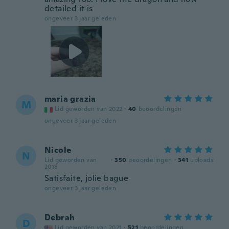
detailed it is
ongeveer 3 jaar geleden
maria grazia
M
Lid geworden van 2022
·
40
beoordelingen
ongeveer 3 jaar geleden
Nicole
N
Lid geworden van
·
350
beoordelingen
·
341
uploads
2018
Satisfaite, jolie bague
ongeveer 3 jaar geleden
Debrah
D
Lid geworden van 2021
·
521
beoordelingen