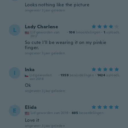
Looks nothing like the picture
ongeveer 3 jaar geleden
Lady Charlene
L
Lid geworden van
·
106
beoordelingen
·
1
uploads
2017
So cute I’ll be wearing it on my pinkie
finger.
ongeveer 3 jaar geleden
Inka
I
Lid geworden
·
1559
beoordelingen
·
1424
uploads
van 2018
Ok
ongeveer 3 jaar geleden
Elida
E
Lid geworden van 2019
·
695
beoordelingen
Love it
ongeveer 3 jaar geleden