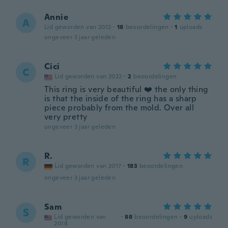
Annie
A
Lid geworden van 2012
·
18
beoordelingen
·
1
uploads
ongeveer 3 jaar geleden
Cici
C
Lid geworden van 2022
·
2
beoordelingen
This ring is very beautiful ❤️ the only thing
is that the inside of the ring has a sharp
piece probably from the mold. Over all
very pretty
ongeveer 3 jaar geleden
R.
R
Lid geworden van 2017
·
183
beoordelingen
ongeveer 3 jaar geleden
Sam
S
Lid geworden van
·
88
beoordelingen
·
9
uploads
2018