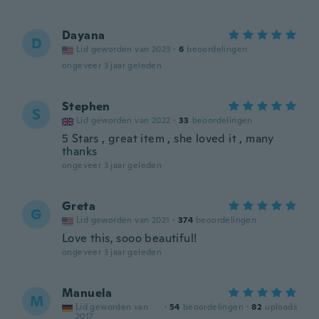
Dayana
D
Lid geworden van 2023
·
6
beoordelingen
ongeveer 3 jaar geleden
Stephen
S
Lid geworden van 2022
·
33
beoordelingen
5 Stars , great item , she loved it , many
thanks
ongeveer 3 jaar geleden
Greta
G
Lid geworden van 2021
·
374
beoordelingen
Love this, sooo beautiful!
ongeveer 3 jaar geleden
Manuela
M
Lid geworden van
·
54
beoordelingen
·
82
uploads
2017