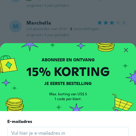
ongeveer 5 jaar geleden
Marchella
M
Lid geworden van 2018
·
2
beoordelingen
ongeveer 5 jaar geleden
Antje
A
Lid geworden van 2020
·
19
beoordelingen
ongeveer 5 jaar geleden
15% KORTING
Maria
JE EERSTE BESTELLING
M
Lid geworden van 2017
·
6
beoordelingen
Max. korting van US$ 5
ongeveer 5 jaar geleden
1 code per klant.
Noemi
N
Lid geworden van 2016
·
7
beoordelingen
·
1
uploads
E-mailadres
Se oscurece la pantalla demasiado rapido,
ni da el tiempo de leer los datos.