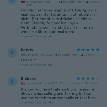
Lid geworden van
·
12
beoordelingen
·
2
uploads
2019
Funktioniert überhaupt nicht. Die App die
man dazu runter laden soll läuft ebenfalls
nicht. Der Knopf zum drücken ist viel zu
klein. Ständig fehlbedienungen.
Verbindung zum Handy bricht immer ab
wenn sie überhaupt mal steht.
ongeveer 5 jaar geleden
Pokcix
P
Lid geworden van 2020
·
5
beoordelingen
·
2
uploads
I need it
ongeveer 5 jaar geleden
Richard
R
Lid geworden van 2017
·
5
beoordelingen
·
1
uploads
It show you heart rate an blood pressure.
Shows whos calling and texting but can't
use the watch to answer calls or text back
ongeveer 5 jaar geleden