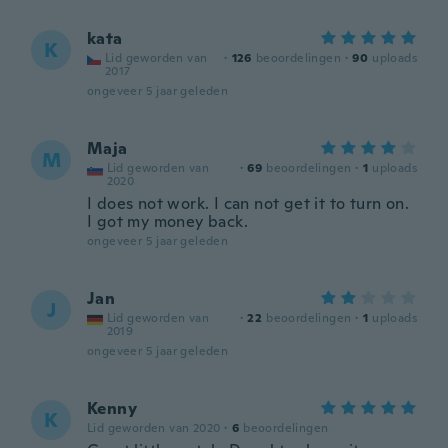
kata
K
Lid geworden van
·
126
beoordelingen
·
90
uploads
2017
ongeveer 5 jaar geleden
Maja
M
Lid geworden van
·
69
beoordelingen
·
1
uploads
2020
I does not work. I can not get it to turn on.
I got my money back.
ongeveer 5 jaar geleden
Jan
J
Lid geworden van
·
22
beoordelingen
·
1
uploads
2019
ongeveer 5 jaar geleden
Kenny
K
Lid geworden van 2020
·
6
beoordelingen