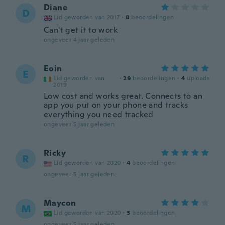
Diane
D
Lid geworden van 2017
·
8
beoordelingen
Can't get it to work
ongeveer 4 jaar geleden
Eoin
E
Lid geworden van
·
29
beoordelingen
·
4
uploads
2019
Low cost and works great. Connects to an
app you put on your phone and tracks
everything you need tracked
ongeveer 5 jaar geleden
Ricky
R
Lid geworden van 2020
·
4
beoordelingen
ongeveer 5 jaar geleden
Maycon
M
Lid geworden van 2020
·
3
beoordelingen
ongeveer 5 jaar geleden