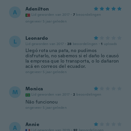
Adenilton
A
Lid geworden van 2017
·
7
beoordelingen
ongeveer 5 jaar geleden
Leonardo
L
Lid geworden van 2017
·
28
beoordelingen
·
1
uploads
Llegó rota una pata, no pudimos
disfrutarlo, no sabemos si el daño lo causó
la empresa que lo transporta, o lo dañaron
acá en correos del ecuador.
ongeveer 5 jaar geleden
Monica
M
Lid geworden van 2017
·
2
beoordelingen
Não funcionou
ongeveer 5 jaar geleden
Annie
A
Lid geworden van 2019
·
92
beoordelingen