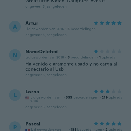
Great little watch. Daughter loves it.
ongeveer 5 jaar geleden
Artur
A
Lid geworden van 2016
·
5
beoordelingen
ongeveer 5 jaar geleden
NameDeleted
N
Lid geworden van 2018
·
8
beoordelingen
·
1
uploads
Ha venido claramente usado y no carga al
conectarlo al Usb
ongeveer 5 jaar geleden
Lorna
L
Lid geworden van
·
335
beoordelingen
·
219
uploads
2016
ongeveer 5 jaar geleden
Pascal
P
Lid geworden van
·
131
beoordelingen
·
2
uploads