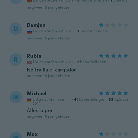
Lid geworden van 2019
·
6
beoordelingen
·
1
uploads
ongeveer 5 jaar geleden
Damjan
D
Lid geworden van 2019
·
2
beoordelingen
ongeveer 5 jaar geleden
Rubia
R
Lid geworden van 2017
·
7
beoordelingen
No traílla el cargador
ongeveer 5 jaar geleden
Michael
M
Lid geworden van
·
41
beoordelingen
·
33
uploads
2014
Alles super
ongeveer 5 jaar geleden
Max
M