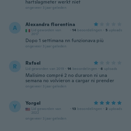
hartslagmeter werkt niet
ongeveer 3 jaar geleden
Alexandra florentina
A
Lid geworden van
·
14
beoordelingen
·
5
uploads
2017
Dopo 1 settimana nn funzionava più
ongeveer 3 jaar geleden
Rafael
R
Lid geworden van 2019
·
14
beoordelingen
·
6
uploads
Malísimo compré 2 no duraron ni una
semana no volvieron a cargar ni prender
ongeveer 3 jaar geleden
Yorgel
Y
Lid geworden van
·
13
beoordelingen
·
2
uploads
2022
ongeveer 3 jaar geleden