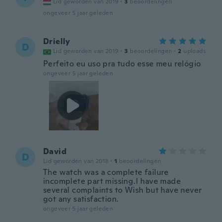
Lid geworden van 2019
·
3
beoordelingen
ongeveer 5 jaar geleden
Drielly
D
Lid geworden van 2019
·
3
beoordelingen
·
2
uploads
Perfeito eu uso pra tudo esse meu relógio
ongeveer 5 jaar geleden
David
D
Lid geworden van 2018
·
1
beoordelingen
The watch was a complete failure
incomplete part missing.I have made
several complaints to Wish but have never
got any satisfaction.
ongeveer 5 jaar geleden