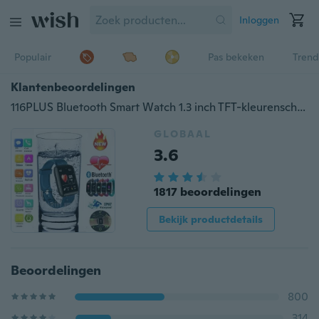
Inloggen
Populair
Pas bekeken
Trend
Klantenbeoordelingen
116PLUS Bluetooth Smart Watch 1.3 inch TFT-kleurenscherm IP67 Waterdichte sport Hartslagmeter Fitness Kleurenscherm Activity Tracker Smartwatch Sport voor Android IOS PK Fitbit Charge 2 Fitbit Versa Apple Watch 4
GLOBAAL
3.6
1817 beoordelingen
Bekijk productdetails
Beoordelingen
800
314