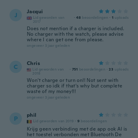
Jacqui
J
Lid geworden van
·
48
beoordelingen
·
1
uploads
2017
Does not mention if a charger is included.
No charger with the watch, please advise
where I can get one from please.
ongeveer 3 jaar geleden
Chris
C
Lid geworden van
·
751
beoordelingen
·
23
uploads
2018
Won't charge or turn on!! Not sent with
charger so idk if that's why but complete
waste of my money!!!
ongeveer 3 jaar geleden
phil
P
Lid geworden van 2019
·
9
beoordelingen
Krijg geen verbinding met de app ook Al is
het toestel verbonden met Bluetooth De