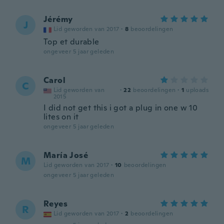
Jérémy
J
Lid geworden van 2017
·
8
beoordelingen
Top et durable
ongeveer 5 jaar geleden
Carol
C
Lid geworden van
·
22
beoordelingen
·
1
uploads
2015
I did not get this i got a plug in one w 10
lites on it
ongeveer 5 jaar geleden
María José
M
Lid geworden van 2017
·
10
beoordelingen
ongeveer 5 jaar geleden
Reyes
R
Lid geworden van 2017
·
2
beoordelingen