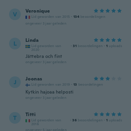
Veronique
V
Lid geworden van 2015
·
134
beoordelingen
ongeveer 3 jaar geleden
Linda
L
Lid geworden van
·
31
beoordelingen
·
1
uploads
2020
Jättebra och fint
ongeveer 3 jaar geleden
Joonas
J
Lid geworden van 2019
·
13
beoordelingen
Kytkin hajoaa helposti
ongeveer 3 jaar geleden
Titti
T
Lid geworden van
·
36
beoordelingen
·
1
uploads
2016
ongeveer 5 jaar geleden