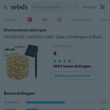
Inloggen
Populair
Pas bekeken
Trend
Klantenbeoordelingen
50/100/150 / 200LEDs USB / Solar Lichtslingers 8 Modi Zonne-energie Koperdraad Fairy Lights IP65 Waterdichte binnen buitenverlichting voor thuis, tuin, feest, pad, slaapkamer, bruiloft, Kerstmis, DIY Decora
GLOBAAL
4
1604 beoordelingen
Bekijk productdetails
Beoordelingen
876
282