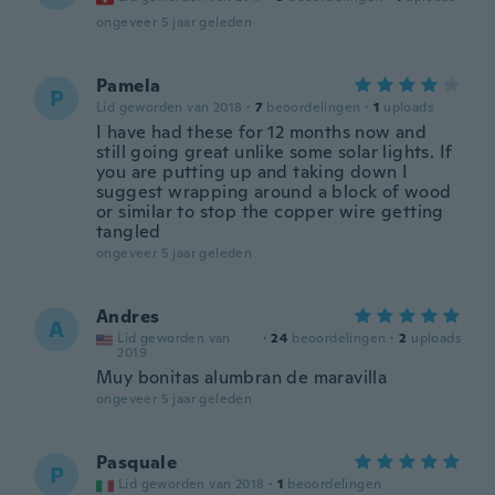
ongeveer 5 jaar geleden
Pamela
P
Lid geworden van 2018
·
7
beoordelingen
·
1
uploads
I have had these for 12 months now and
still going great unlike some solar lights. If
you are putting up and taking down I
suggest wrapping around a block of wood
or similar to stop the copper wire getting
tangled
ongeveer 5 jaar geleden
Andres
A
Lid geworden van
·
24
beoordelingen
·
2
uploads
2019
Muy bonitas alumbran de maravilla
ongeveer 5 jaar geleden
Pasquale
P
Lid geworden van 2018
·
1
beoordelingen