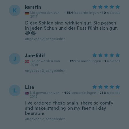
kerstin
K
Lid geworden van
·
534
beoordelingen
·
10
uploads
2017
Diese Sohlen sind wirklich gut. Sie passen
in jeden Schuh und der Fuss fühlt sich gut.
😂😂
ongeveer 2 jaar geleden
Jan-Eilif
J
Lid geworden van
·
128
beoordelingen
·
1
uploads
2019
ongeveer 2 jaar geleden
Lisa
L
Lid geworden van
·
492
beoordelingen
·
233
uploads
2018
I've ordered these again, there so comfy
and make standing on my feet all day
bearable.
ongeveer 2 jaar geleden