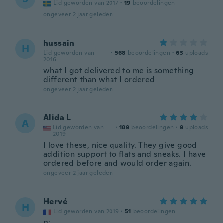
Lid geworden van 2017
·
19
beoordelingen
ongeveer 2 jaar geleden
hussain
H
Lid geworden van
·
568
beoordelingen
·
63
uploads
2016
what I got delivered to me is something
different than what I ordered
ongeveer 2 jaar geleden
Alida L
A
Lid geworden van
·
189
beoordelingen
·
9
uploads
2019
I love these, nice quality. They give good
addition support to flats and sneaks. I have
ordered before and would order again.
ongeveer 2 jaar geleden
Hervé
H
Lid geworden van 2019
·
51
beoordelingen