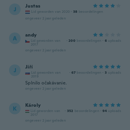
Justas
J
Lid geworden van 2020
·
38
beoordelingen
ongeveer 2 jaar geleden
andy
A
Lid geworden van
·
200
beoordelingen
·
6
uploads
2017
ongeveer 2 jaar geleden
Jiří
J
Lid geworden van
·
67
beoordelingen
·
3
uploads
2019
Splnilo očakávanie.
ongeveer 2 jaar geleden
Károly
K
Lid geworden van
·
352
beoordelingen
·
94
uploads
2017
ongeveer 2 jaar geleden