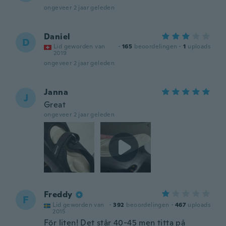
ongeveer 2 jaar geleden
Daniel
D
Lid geworden van
·
165
beoordelingen
·
1
uploads
2019
ongeveer 2 jaar geleden
Janna
J
Great
ongeveer 2 jaar geleden
Freddy
F
Lid geworden van
·
392
beoordelingen
·
467
uploads
2015
För liten! Det står 40-45 men titta på