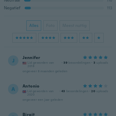
Neutraal
116
Negatief
113
Alles
Foto
Meest nuttig
Jennifer
J
Lid geworden van
·
39
beoordelingen
·
3
uploads
2018
ongeveer 8 maanden geleden
Antonio
A
Lid geworden van
·
43
beoordelingen
·
20
uploads
2020
ongeveer een jaar geleden
Birgit