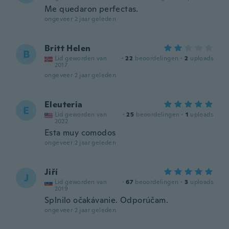
Me quedaron perfectas.
ongeveer 2 jaar geleden
Britt Helen
B
Lid geworden van
·
22
beoordelingen
·
2
uploads
2017
ongeveer 2 jaar geleden
Eleuteria
E
Lid geworden van
·
25
beoordelingen
·
1
uploads
2022
Esta muy comodos
ongeveer 2 jaar geleden
Jiří
J
Lid geworden van
·
67
beoordelingen
·
3
uploads
2019
Splnilo očakávanie. Odporúčam.
ongeveer 2 jaar geleden