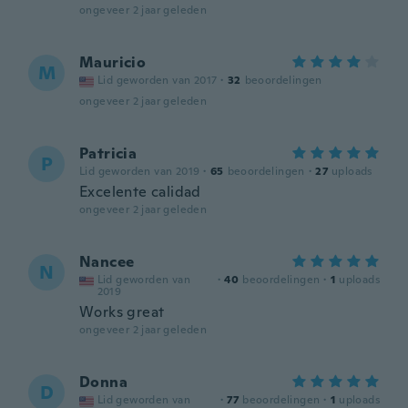
ongeveer 2 jaar geleden
Mauricio
M
Lid geworden van 2017
·
32
beoordelingen
ongeveer 2 jaar geleden
Patricia
P
Lid geworden van 2019
·
65
beoordelingen
·
27
uploads
Excelente calidad
ongeveer 2 jaar geleden
Nancee
N
Lid geworden van
·
40
beoordelingen
·
1
uploads
2019
Works great
ongeveer 2 jaar geleden
Donna
D
Lid geworden van
·
77
beoordelingen
·
1
uploads