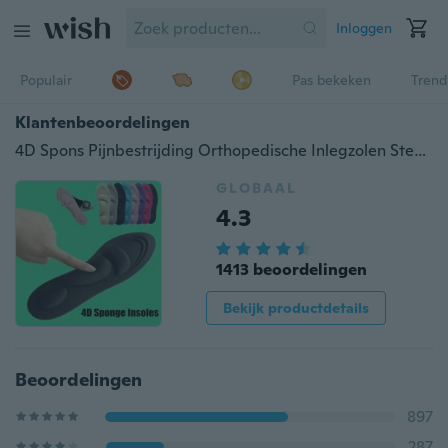
Inloggen
Populair
Pas bekeken
Trend
Klantenbeoordelingen
4D Spons Pijnbestrijding Orthopedische Inlegzolen Steunzool Snijschoen Voetzool Zool
GLOBAAL
4.3
1413 beoordelingen
Bekijk productdetails
Beoordelingen
897
287