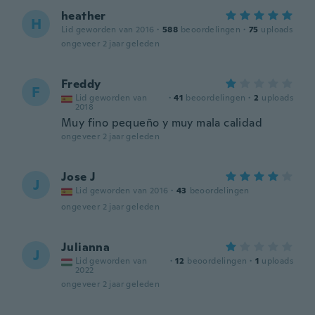
heather
H
Lid geworden van 2016
·
588
beoordelingen
·
75
uploads
ongeveer 2 jaar geleden
Freddy
F
Lid geworden van
·
41
beoordelingen
·
2
uploads
2018
Muy fino pequeño y muy mala calidad
ongeveer 2 jaar geleden
Jose J
J
Lid geworden van 2016
·
43
beoordelingen
ongeveer 2 jaar geleden
Julianna
J
Lid geworden van
·
12
beoordelingen
·
1
uploads
2022
ongeveer 2 jaar geleden