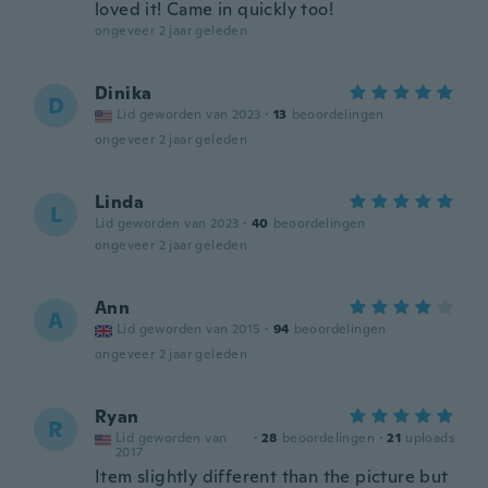
loved it! Came in quickly too!
ongeveer 2 jaar geleden
Dinika
D
Lid geworden van 2023
·
13
beoordelingen
ongeveer 2 jaar geleden
Linda
L
Lid geworden van 2023
·
40
beoordelingen
ongeveer 2 jaar geleden
Ann
A
Lid geworden van 2015
·
94
beoordelingen
ongeveer 2 jaar geleden
Ryan
R
Lid geworden van
·
28
beoordelingen
·
21
uploads
2017
Item slightly different than the picture but