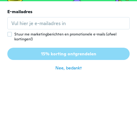
E-mailadres
Vada
V
Lid geworden van 2020
·
41
beoordelingen
·
21
uploads
Beautiful
ongeveer 2 jaar geleden
Stuur me marketingberichten en promotionele e-mails (ofwel
kortingen!)
15% korting ontgrendelen
Nee, bedankt
Sanja
S
Lid geworden van 2015
·
31
beoordelingen
ongeveer 2 jaar geleden
Tommy
T
Lid geworden van 2012
·
155
beoordelingen
ongeveer 2 jaar geleden