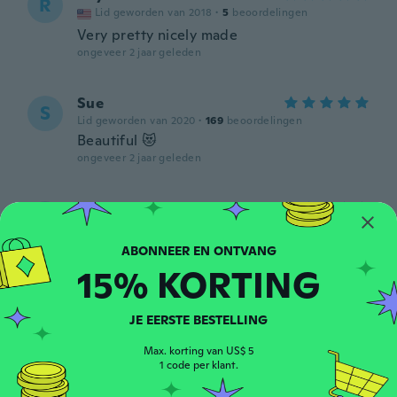
R
Lid geworden van 2018
·
5
beoordelingen
Very pretty nicely made
ongeveer 2 jaar geleden
Sue
S
Lid geworden van 2020
·
169
beoordelingen
Beautiful 😻
ongeveer 2 jaar geleden
AmarilisLoreine
A
Lid geworden van
·
98
beoordelingen
·
86
uploads
2019
Cute
15% KORTING
ongeveer 2 jaar geleden
JE EERSTE BESTELLING
István
I
Lid geworden van 2017
·
15
beoordelingen
Max. korting van US$ 5
ok
1 code per klant.
ongeveer 2 jaar geleden