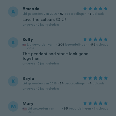
Amanda
A
Lid geworden van 2020
·
67
beoordelingen
·
3
uploads
Love the colours 😍 🙂
ongeveer 2 jaar geleden
Kelly
K
Lid geworden van
·
204
beoordelingen
·
179
uploads
2023
The pendant and stone look good
together.
ongeveer 2 jaar geleden
Kayla
K
Lid geworden van 2018
·
34
beoordelingen
·
4
uploads
ongeveer 2 jaar geleden
Mary
M
Lid geworden van
·
35
beoordelingen
·
1
uploads
2019