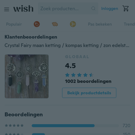
Inloggen
Populair
Pas bekeken
Trend
Klantenbeoordelingen
Crystal Fairy maan ketting / kompas ketting / zon edelsteen ketting / Infinity hart ketting / maan zon ketting / Quartz Crystal Celestial
GLOBAAL
4.5
1002 beoordelingen
Bekijk productdetails
Beoordelingen
720
150