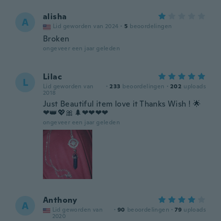
alisha
A
Lid geworden van 2024
·
5
beoordelingen
Broken
ongeveer een jaar geleden
Lilac
L
Lid geworden van
·
233
beoordelingen
·
202
uploads
2018
Just Beautiful item love it Thanks Wish ! 🌟
❤👑💖🎀🌲❤❤❤❤
ongeveer een jaar geleden
Anthony
A
Lid geworden van
·
90
beoordelingen
·
79
uploads
2020