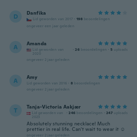
Danfika
D
Lid geworden van 2017
·
198
beoordelingen
ongeveer een jaar geleden
Amanda
A
Lid geworden van
·
26
beoordelingen
·
5
uploads
2020
ongeveer 2 jaar geleden
Amy
A
Lid geworden van 2016
·
8
beoordelingen
ongeveer 2 jaar geleden
Tanja-Victoria Aakjær
T
Lid geworden van
·
246
beoordelingen
·
247
uploads
2023
Absolutely stunning necklace! Much
prettier in real life. Can't wait to wear it ☺️
ongeveer 2 jaar geleden