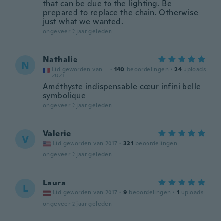
that can be due to the lighting. Be
prepared to replace the chain. Otherwise
just what we wanted.
ongeveer 2 jaar geleden
Nathalie
N
Lid geworden van
·
140
beoordelingen
·
24
uploads
2021
Améthyste indispensable cœur infini belle
symbolique
ongeveer 2 jaar geleden
Valerie
V
Lid geworden van 2017
·
321
beoordelingen
ongeveer 2 jaar geleden
Laura
L
Lid geworden van 2017
·
9
beoordelingen
·
1
uploads
ongeveer 2 jaar geleden