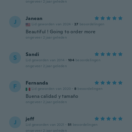
ongeveer 2 jaar geleden
Janean
J
Lid geworden van 2024
·
27
beoordelingen
Beautiful ! Going to order more
ongeveer 2 jaar geleden
Sandi
S
Lid geworden van 2014
·
104
beoordelingen
ongeveer 2 jaar geleden
Fernanda
F
Lid geworden van 2020
·
8
beoordelingen
Buena calidad y tamaño
ongeveer 2 jaar geleden
jeff
J
Lid geworden van 2021
·
51
beoordelingen
ongeveer 2 jaar geleden