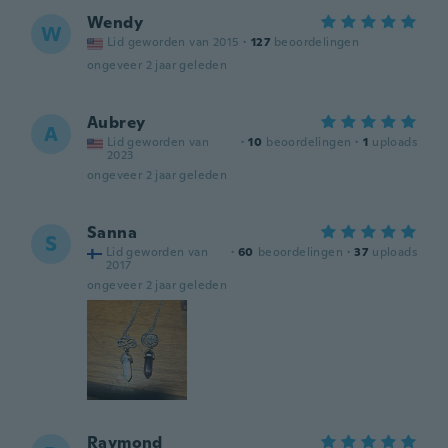
Wendy
W
Lid geworden van 2015
·
127
beoordelingen
ongeveer 2 jaar geleden
Aubrey
A
Lid geworden van
·
10
beoordelingen
·
1
uploads
2023
ongeveer 2 jaar geleden
Sanna
S
Lid geworden van
·
60
beoordelingen
·
37
uploads
2017
ongeveer 2 jaar geleden
Raymond