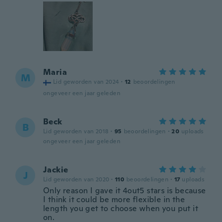
Maria
M
Lid geworden van 2024
·
12
beoordelingen
ongeveer een jaar geleden
Beck
B
Lid geworden van 2018
·
95
beoordelingen
·
20
uploads
ongeveer een jaar geleden
Jackie
J
Lid geworden van 2020
·
110
beoordelingen
·
17
uploads
Only reason I gave it 4out5 stars is because
I think it could be more flexible in the
length you get to choose when you put it
on.