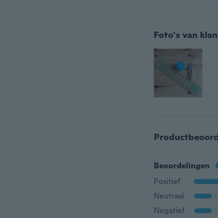
Foto's van kla
Productbeoord
Beoordelingen
Positief
Neutraal
Negatief