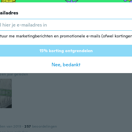
den van 2022
·
564
beoordelingen
·
479
uploads
ailadres
een jaar geleden
tuur me marketingberichten en promotionele e-mails (ofwel kortingen
15% korting ontgrendelen
Nee, bedankt
worden van 2022
·
139
beoordelingen
·
135
uploads
een jaar geleden
den van 2019
·
257
beoordelingen