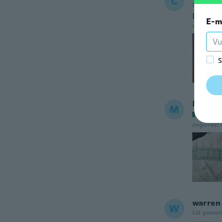
C
Lid gewor
I love it
E-m
ongeveer 
S
Maria
M
Lid ge
ongeveer 
warren
W
Lid gewor