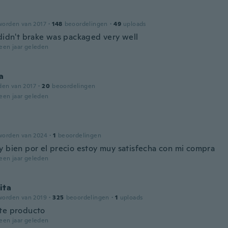
worden van 2017
·
148
beoordelingen
·
49
uploads
 didn't brake was packaged very well
een jaar geleden
a
den van 2017
·
20
beoordelingen
een jaar geleden
worden van 2024
·
1
beoordelingen
y bien por el precio estoy muy satisfecha con mi compra
een jaar geleden
ita
worden van 2019
·
325
beoordelingen
·
1
uploads
te producto
een jaar geleden