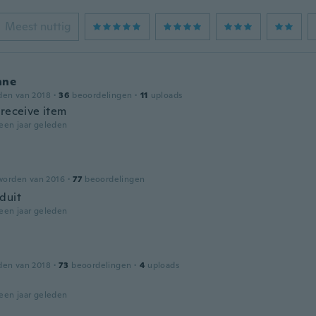
Meest nuttig
nne
den van 2018
·
36
beoordelingen
·
11
uploads
 receive item
een jaar geleden
worden van 2016
·
77
beoordelingen
duit
een jaar geleden
den van 2018
·
73
beoordelingen
·
4
uploads
een jaar geleden