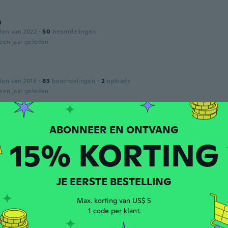
n
den van 2022
·
50
beoordelingen
een jaar geleden
den van 2018
·
83
beoordelingen
·
2
uploads
een jaar geleden
tique.
15% KORTING
een jaar geleden
JE EERSTE BESTELLING
Max. korting van US$ 5
1 code per klant.