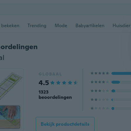
 bekeken
Trending
Mode
Babyartikelen
Huisdier
ordelingen
al
GLOBAAL
4.5
1323
beoordelingen
Bekijk productdetails