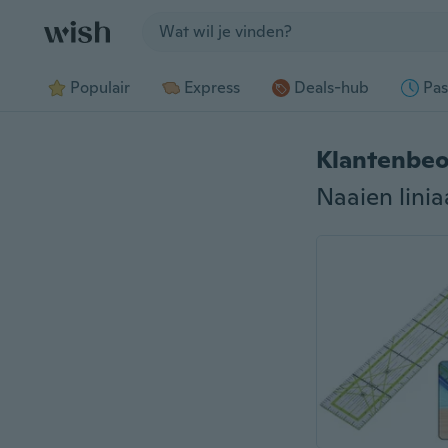
Jump to section
Populair
Express
Deals-hub
Pas
Klantenbeo
Naaien linia