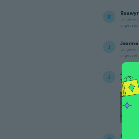
Raewy
R
Lid gewor
ongeveer 
Jeanne
J
Lid gewor
ongeveer 
Julie
J
Très pra
ongeveer 
Carole