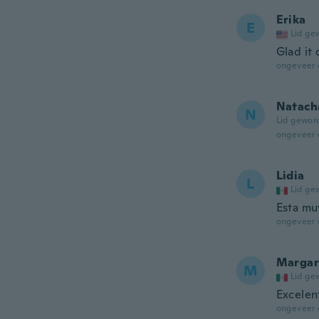
Erika
E
Lid ge
Glad it
ongeveer 
Natach
N
Lid gewor
ongeveer 
Lidia
L
Lid ge
Esta mu
ongeveer 
Margar
M
Lid ge
Excelen
ongeveer 