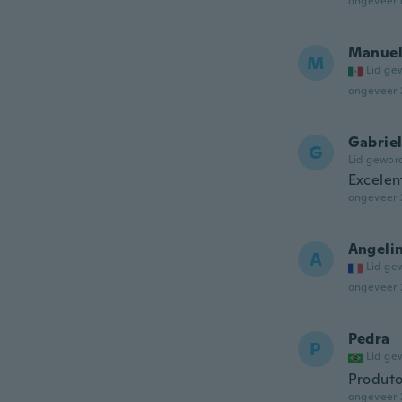
ongeveer 
Manue
M
Lid ge
ongeveer 
Gabrie
G
Lid gewor
Excelen
ongeveer 
Angeli
A
Lid ge
ongeveer 
Pedra
P
Lid ge
Produto
ongeveer 