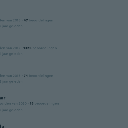
den van 2018
·
47
beoordelingen
2 jaar geleden
den van 2017
·
1325
beoordelingen
2 jaar geleden
den van 2015
·
74
beoordelingen
2 jaar geleden
ar
worden van 2020
·
18
beoordelingen
2 jaar geleden
la