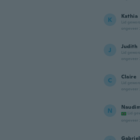
Kathia
K
Lid gewor
ongeveer 
Judith
J
Lid gewor
ongeveer 
Claire
C
Lid gewor
ongeveer 
Naudim
N
Lid ge
ongeveer 
Gabriel