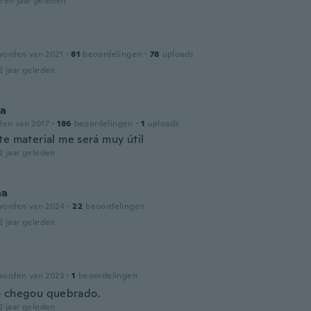
een jaar geleden
l
worden van 2021
·
81
beoordelingen
·
78
uploads
2 jaar geleden
la
den van 2017
·
186
beoordelingen
·
1
uploads
te material me será muy útil
2 jaar geleden
na
worden van 2024
·
22
beoordelingen
2 jaar geleden
worden van 2023
·
1
beoordelingen
 chegou quebrado.
2 jaar geleden