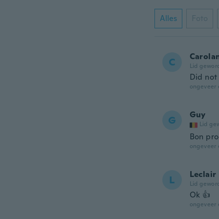
Alles
Foto
Carola
C
Lid gewor
Did not
ongeveer 
Guy
G
Lid ge
Bon pro
ongeveer 
Leclair
L
Lid gewor
Ok 👍
ongeveer 