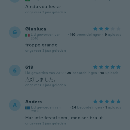
Ainda vou testar
ongeveer 3 jaar geleden
Gianluca
G
Lid geworden van
·
110
beoordelingen
·
9
uploads
2016
troppo grande
ongeveer 3 jaar geleden
619
6
Lid geworden van 2019
·
29
beoordelingen
·
18
uploads
点灯しました。
ongeveer 3 jaar geleden
Anders
A
Lid geworden van
·
24
beoordelingen
·
1
uploads
2019
Har inte testat som , men ser bra ut.
ongeveer 3 jaar geleden