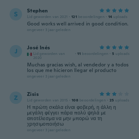
Stephen
S
Lid geworden van 2021
·
121
beoordelingen
·
14
uploads
Good works well arrived in good condition.
ongeveer 3 jaar geleden
José Inés
J
Lid geworden van
·
11
beoordelingen
·
5
uploads
2020
Muchas gracias wish, al vendedor y a todos
los que me hicieron llegar el producto
ongeveer 3 jaar geleden
Zisis
Z
Lid geworden van 2015
·
108
beoordelingen
·
25
uploads
Η πρώτη σκάλα είναι φοβερή, η άλλη η
μεγάλη φέγγει πάρα πολύ ψηλά με
αποτέλεσμα να μην μπορώ να τη
χρησιμοποιήσω
ongeveer 3 jaar geleden