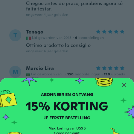
Chegou antes do prazo, parabéns agora só
falta testar.
ongeveer 4 jaar geleden
Tenago
T
Lid geworden van 2018
·
6
beoordelingen
Ottimo prodotto lo consiglio
ongeveer 4 jaar geleden
Marcio Lira
M
Lid geworden van
·
150
beoordelingen
·
130
uploads
2016
Excelente produto recomendo a todos
ongeveer 4 jaar geleden
15% KORTING
Fabian
F
Lid geworden van 2018
·
10
beoordelingen
·
2
uploads
JE EERSTE BESTELLING
No funciona.. alumbra solo dos lados de los
4 q tiene
Max. korting van US$ 5
ongeveer 4 jaar geleden
1 code per klant.