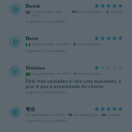
David
D
Lid geworden van
·
54
beoordelingen
·
3
uploads
2018
ongeveer 3 jaar geleden
Derci
D
Lid geworden van 2017
·
8
beoordelingen
ongeveer 3 jaar geleden
Vinicius
V
Lid geworden van 2019
·
1
beoordelingen
Pedi três unidades e veio uma queimada, o
pior é que é encomenda do cliente
ongeveer 3 jaar geleden
竜也
竜
Lid geworden van 2022
·
79
beoordelingen
·
65
uploads
ongeveer 3 jaar geleden