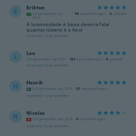
Erikton
E
Lid geworden van
·
10
beoordelingen
·
3
uploads
2019
A luminosidade é baixa deveria falar
quantos lúmens é o farol
ongeveer 3 jaar geleden
Len
L
Lid geworden van 2017
·
151
beoordelingen
·
5
uploads
ongeveer 3 jaar geleden
Henrik
H
Lid geworden van 2015
·
21
beoordelingen
ongeveer 3 jaar geleden
Nicolas
N
Lid geworden van 2015
·
5
beoordelingen
ongeveer 3 jaar geleden