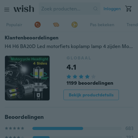
Inloggen
Populair
Pas bekeken
Trend
Klantenbeoordelingen
H4 H6 BA20D Led motorfiets koplamp lamp 4 zijden Moto accessoires Motor koplamp
GLOBAAL
4.1
1199 beoordelingen
Bekijk productdetails
Beoordelingen
683
232