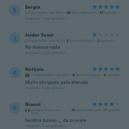
Sergio
S
Lid geworden van 2018
·
48
beoordelingen
·
17
uploads
ongeveer 3 jaar geleden
Jaider Samir
J
Lid geworden van 2022
·
2
beoordelingen
·
2
uploads
No ilumina nada
ongeveer 3 jaar geleden
Antônio
A
Lid geworden van 2020
·
6
beoordelingen
·
4
uploads
Muito obrigado pela atenção
ongeveer 3 jaar geleden
Gianni
G
Lid geworden van
·
15
beoordelingen
·
7
uploads
2019
Sembra buono.... da provare
ongeveer 3 jaar geleden