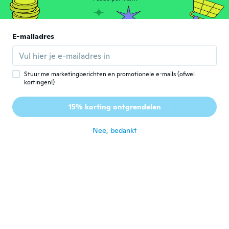
Oheydeson
O
Lid geworden van 2020
·
4
beoordelingen
E-mailadres
Recomendo
ongeveer 4 jaar geleden
Stuur me marketingberichten en promotionele e-mails (ofwel
kortingen!)
Pedro
P
Lid geworden van 2020
·
8
beoordelingen
·
1
uploads
15% korting ontgrendelen
Funciona, é bom 👍
ongeveer 4 jaar geleden
Nee, bedankt
一彰
一
Lid geworden van 2020
·
33
beoordelingen
·
1
uploads
ongeveer 4 jaar geleden
Mark
M
Lid geworden van 2019
·
9
beoordelingen
·
2
uploads
100%recomendado 👍