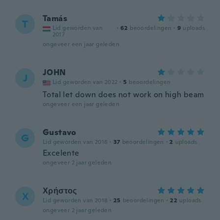
Tamás
T
Lid geworden van
·
62
beoordelingen
·
9
uploads
2017
ongeveer een jaar geleden
JOHN
J
Lid geworden van 2022
·
5
beoordelingen
Total let down does not work on high beam
ongeveer een jaar geleden
Gustavo
G
Lid geworden van 2016
·
37
beoordelingen
·
2
uploads
Excelente
ongeveer 2 jaar geleden
Χρήστος
Χ
Lid geworden van 2018
·
25
beoordelingen
·
22
uploads
ongeveer 2 jaar geleden