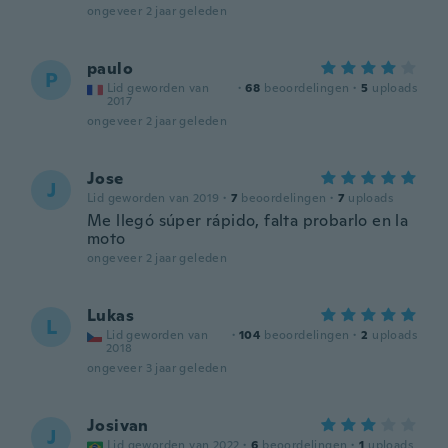
ongeveer 2 jaar geleden
paulo
P
Lid geworden van
·
68
beoordelingen
·
5
uploads
2017
ongeveer 2 jaar geleden
Jose
J
Lid geworden van 2019
·
7
beoordelingen
·
7
uploads
Me llegó súper rápido, falta probarlo en la
moto
ongeveer 2 jaar geleden
Lukas
L
Lid geworden van
·
104
beoordelingen
·
2
uploads
2018
ongeveer 3 jaar geleden
Josivan
J
Lid geworden van 2022
·
6
beoordelingen
·
1
uploads