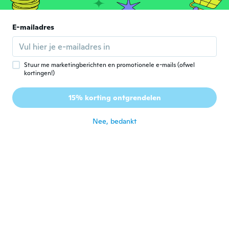
C
Lid geworden van 2020
·
117
beoordelingen
·
15
uploads
Flater then it looked in pictures, I'll hang it
on my mirror as the clasp would break
E-mailadres
otherwise
ongeveer 3 jaar geleden
Stuur me marketingberichten en promotionele e-mails (ofwel
Kathryn
kortingen!)
K
Lid geworden van
·
15
beoordelingen
·
1
uploads
2022
15% korting ontgrendelen
Nice but very heavy
ongeveer 3 jaar geleden
Nee, bedankt
Bridget
B
Lid geworden van
·
36
beoordelingen
·
25
uploads
2016
Wolf head pendant is a good size and looks
like the picture!
ongeveer 3 jaar geleden
Micheal
M
Lid geworden van
·
165
beoordelingen
·
142
uploads