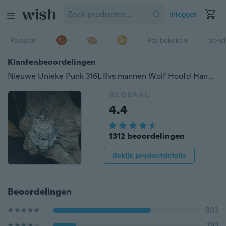
Inloggen
Populair
Pas bekeken
Trend
Klantenbeoordelingen
Nieuwe Unieke Punk 316L Rvs mannen Wolf Hoofd Hanger Dier Ketting Mode Rock Party Ketting Hip Hop Sieraden Gift:
GLOBAAL
4.4
1312 beoordelingen
Bekijk productdetails
Beoordelingen
883
193