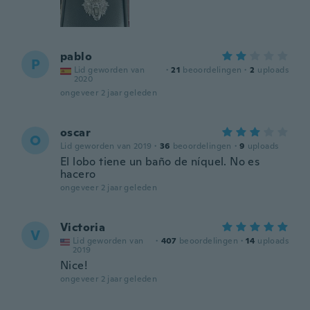
pablo
P
Lid geworden van
·
21
beoordelingen
·
2
uploads
2020
ongeveer 2 jaar geleden
oscar
O
Lid geworden van 2019
·
36
beoordelingen
·
9
uploads
El lobo tiene un baño de níquel. No es
hacero
ongeveer 2 jaar geleden
Victoria
V
Lid geworden van
·
407
beoordelingen
·
14
uploads
2019
Nice!
ongeveer 2 jaar geleden