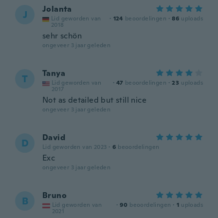
Jolanta
J
Lid geworden van
·
124
beoordelingen
·
86
uploads
2018
sehr schön
ongeveer 3 jaar geleden
Tanya
T
Lid geworden van
·
47
beoordelingen
·
23
uploads
2017
Not as detailed but still nice
ongeveer 3 jaar geleden
David
D
Lid geworden van 2023
·
6
beoordelingen
Exc
ongeveer 3 jaar geleden
Bruno
B
Lid geworden van
·
90
beoordelingen
·
1
uploads
2021