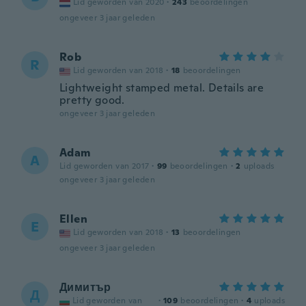
Lid geworden van 2020
·
243
beoordelingen
ongeveer 3 jaar geleden
Rob
R
Lid geworden van 2018
·
18
beoordelingen
Lightweight stamped metal. Details are
pretty good.
ongeveer 3 jaar geleden
Adam
A
Lid geworden van 2017
·
99
beoordelingen
·
2
uploads
ongeveer 3 jaar geleden
Ellen
E
Lid geworden van 2018
·
13
beoordelingen
ongeveer 3 jaar geleden
Димитър
Д
Lid geworden van
·
109
beoordelingen
·
4
uploads