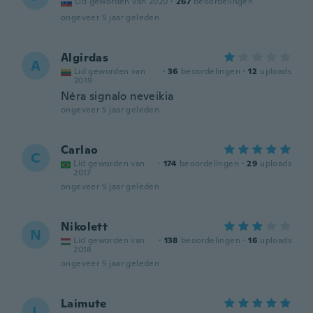
Lid geworden van 2020
·
267
beoordelingen
ongeveer 5 jaar geleden
Algirdas
A
Lid geworden van
·
36
beoordelingen
·
12
uploads
2019
Nėra signalo neveikia
ongeveer 5 jaar geleden
Carlao
C
Lid geworden van
·
174
beoordelingen
·
29
uploads
2017
ongeveer 5 jaar geleden
Nikolett
N
Lid geworden van
·
138
beoordelingen
·
16
uploads
2018
ongeveer 5 jaar geleden
Laimute
L