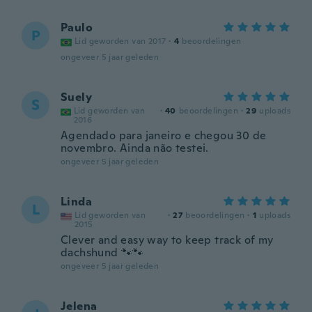
Paulo
P
Lid geworden van 2017
·
4
beoordelingen
ongeveer 5 jaar geleden
Suely
S
Lid geworden van
·
40
beoordelingen
·
29
uploads
2016
Agendado para janeiro e chegou 30 de
novembro. Ainda não testei.
ongeveer 5 jaar geleden
Linda
L
Lid geworden van
·
27
beoordelingen
·
1
uploads
2015
Clever and easy way to keep track of my
dachshund 🐾🐾
ongeveer 5 jaar geleden
Jelena