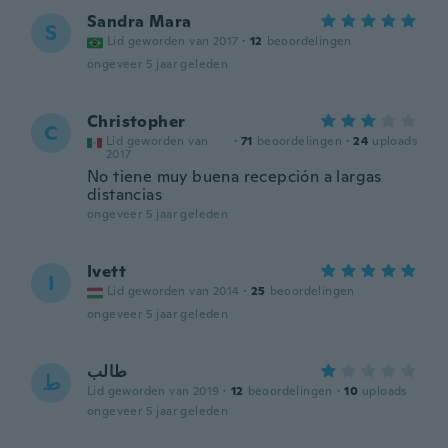
Sandra Mara
S
Lid geworden van 2017
·
12
beoordelingen
ongeveer 5 jaar geleden
Christopher
C
Lid geworden van
·
71
beoordelingen
·
24
uploads
2017
No tiene muy buena recepción a largas
distancias
ongeveer 5 jaar geleden
Ivett
I
Lid geworden van 2014
·
25
beoordelingen
ongeveer 5 jaar geleden
طالب
ط
Lid geworden van 2019
·
12
beoordelingen
·
10
uploads
ongeveer 5 jaar geleden