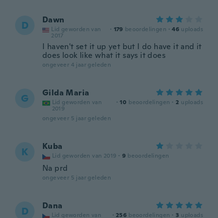
Dawn
D
Lid geworden van
·
179
beoordelingen
·
46
uploads
2017
I haven't set it up yet but I do have it and it
does look like what it says it does
ongeveer 4 jaar geleden
Gilda Maria
G
Lid geworden van
·
10
beoordelingen
·
2
uploads
2019
ongeveer 5 jaar geleden
Kuba
K
Lid geworden van 2019
·
9
beoordelingen
Na prd
ongeveer 5 jaar geleden
Dana
D
Lid geworden van
·
256
beoordelingen
·
3
uploads