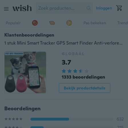
Inloggen
Populair
Pas bekeken
Trend
Klantenbeoordelingen
1 stuk Mini Smart Tracker GPS Smart Finder Anti-verloren alarm Verloren herinnering Kind Hond Kat Gps Locator
GLOBAAL
3.7
1333 beoordelingen
Bekijk productdetails
Beoordelingen
632
215