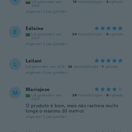
Lid geworden van
·
13
beoordelingen
·
3
uploads
2020
ongeveer 5 jaar geleden
Edlaine
E
Lid geworden van
·
24
beoordelingen
·
5
uploads
2020
ongeveer 5 jaar geleden
Leilani
L
Lid geworden van 2019
·
32
beoordelingen
·
1
uploads
ongeveer 5 jaar geleden
Mariajose
M
Lid geworden van
·
28
beoordelingen
·
6
uploads
2020
O produto é bom, mais não rastreia muito
longe o máximo 30 metros
ongeveer 5 jaar geleden