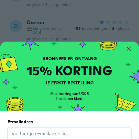
ongeveer 5 jaar geleden
Dorina
D
Lid geworden van
·
55
beoordelingen
·
8
uploads
2016
ongeveer 5 jaar geleden
Roland
R
Lid geworden van 2019
·
33
beoordelingen
15% KORTING
ongeveer 5 jaar geleden
JE EERSTE BESTELLING
Nagy
N
Lid geworden van
Max. korting van US$ 5
·
18
beoordelingen
·
1
uploads
2018
1 code per klant.
ongeveer 5 jaar geleden
Andre Luis
E-mailadres
A
Lid geworden van 2017
·
2
beoordelingen
Muito bom atendeu o esperado.