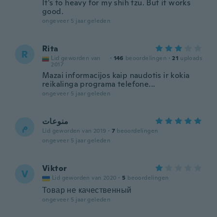
It's to heavy for my shih tzu. But it works
good.
ongeveer 5 jaar geleden
Rita
R
Lid geworden van
·
146
beoordelingen
·
21
uploads
2017
Mazai informacijos kaip naudotis ir kokia
reikalinga programa telefone...
ongeveer 5 jaar geleden
منوعات
م
Lid geworden van 2019
·
7
beoordelingen
ongeveer 5 jaar geleden
Viktor
V
Lid geworden van 2020
·
5
beoordelingen
Товар не качественный
ongeveer 5 jaar geleden