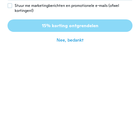
ongeveer 5 jaar geleden
Stuur me marketingberichten en promotionele e-mails (ofwel
kortingen!)
Tamas
T
15% korting ontgrendelen
Lid geworden van 2017
·
211
beoordelingen
ongeveer 5 jaar geleden
Nee, bedankt
Marion
M
Lid geworden van 2014
·
10
beoordelingen
Funktioniert nicht wie gewünscht
ongeveer 5 jaar geleden
Claude
C
Lid geworden van 2017
·
48
beoordelingen
·
1
uploads
Fonctionne t bien
ongeveer 5 jaar geleden
Railli
R
Lid geworden van
·
427
beoordelingen
·
3
uploads
2017