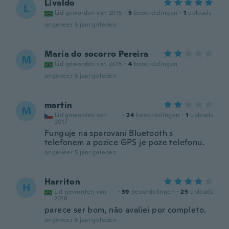
Livaldo
L
Lid geworden van 2015
·
5
beoordelingen
·
1
uploads
ongeveer 5 jaar geleden
Maria do socorro Pereira
M
Lid geworden van 2015
·
4
beoordelingen
ongeveer 5 jaar geleden
martin
M
Lid geworden van
·
24
beoordelingen
·
1
uploads
2017
Funguje na sparovaní Bluetooth s
telefonem a pozice GPS je poze telefonu.
ongeveer 5 jaar geleden
Harriton
H
Lid geworden van
·
39
beoordelingen
·
25
uploads
2018
parece ser bom, não avaliei por completo.
ongeveer 5 jaar geleden