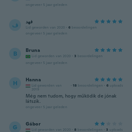
ongeveer 5 jaar geleden
فهد
ف
Lid geworden van 2020
·
6
beoordelingen
ongeveer 5 jaar geleden
Bruna
B
Lid geworden van 2020
·
3
beoordelingen
ongeveer 5 jaar geleden
Hanna
H
Lid geworden van
·
18
beoordelingen
·
6
uploads
2019
Még nem tudom, hogy működik de jónak
látszik.
ongeveer 5 jaar geleden
Gábor
G
Lid geworden van 2020
·
8
beoordelingen
·
3
uploads