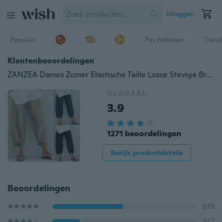
Inloggen
Populair
Pas bekeken
Trend
Klantenbeoordelingen
ZANZEA Dames Zomer Elastische Taille Losse Stevige Broek Dames Katoenen Linnen Broek
GLOBAAL
3.9
1271 beoordelingen
Bekijk productdetails
Beoordelingen
619
247