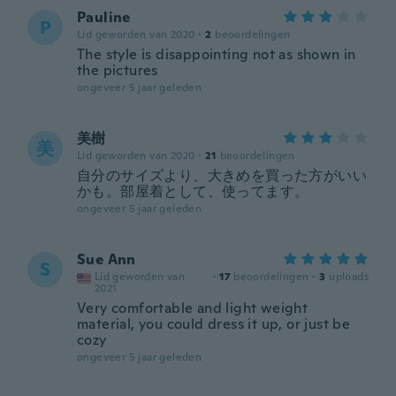
Pauline
P
Lid geworden van 2020
·
2
beoordelingen
The style is disappointing not as shown in
the pictures
ongeveer 5 jaar geleden
美樹
美
Lid geworden van 2020
·
21
beoordelingen
自分のサイズより、大きめを買った方がいい
かも。部屋着として、使ってます。
ongeveer 5 jaar geleden
Sue Ann
S
Lid geworden van
·
17
beoordelingen
·
3
uploads
2021
Very comfortable and light weight
material, you could dress it up, or just be
cozy
ongeveer 5 jaar geleden