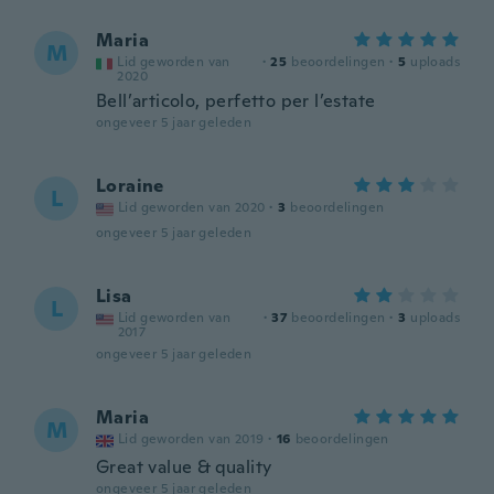
Maria
M
Lid geworden van
·
25
beoordelingen
·
5
uploads
2020
Bell’articolo, perfetto per l’estate
ongeveer 5 jaar geleden
Loraine
L
Lid geworden van 2020
·
3
beoordelingen
ongeveer 5 jaar geleden
Lisa
L
Lid geworden van
·
37
beoordelingen
·
3
uploads
2017
ongeveer 5 jaar geleden
Maria
M
Lid geworden van 2019
·
16
beoordelingen
Great value & quality
ongeveer 5 jaar geleden