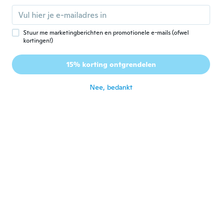
Lid geworden van
·
24
beoordelingen
·
7
uploads
2020
I love these. Perfect fit.
ongeveer 5 jaar geleden
Stuur me marketingberichten en promotionele e-mails (ofwel
kortingen!)
Sabine
S
15% korting ontgrendelen
Lid geworden van 2018
·
98
beoordelingen
ongeveer 5 jaar geleden
Nee, bedankt
C
C
Lid geworden van 2016
·
19
beoordelingen
ongeveer 5 jaar geleden
Kerstin
K
Lid geworden van 2017
·
10
beoordelingen
ongeveer 5 jaar geleden
Vicki
V
Lid geworden van 2017
·
3
beoordelingen