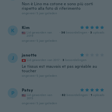
Non è Lino ma cotone e sono più corti
rispetto alla foto di riferimento
ongeveer 5 jaar geleden
Kim
K
Lid geworden van
·
36
beoordelingen
·
3
uploads
2019
ongeveer 5 jaar geleden
janotte
J
Lid geworden van 2017
·
3
beoordelingen
Le tissus est mauvais et pas agréable au
toucher
ongeveer 5 jaar geleden
Patsy
P
Lid geworden van
·
82
beoordelingen
·
1
uploads
2015
ongeveer 5 jaar geleden