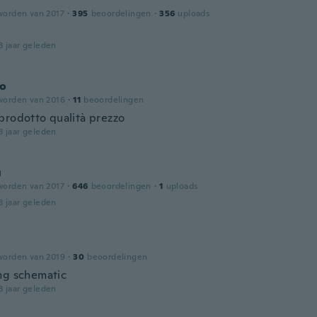
worden van 2017
·
395
beoordelingen
·
356
uploads
3 jaar geleden
o
worden van 2016
·
11
beoordelingen
prodotto qualità prezzo
3 jaar geleden
u
worden van 2017
·
646
beoordelingen
·
1
uploads
3 jaar geleden
worden van 2019
·
30
beoordelingen
ng schematic
3 jaar geleden