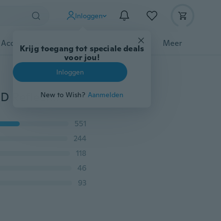
Inloggen
 Accessoires
Gadgets
Gereedschap
Meer
Krijg toegang tot speciale deals
voor jou!
Inloggen
Led Schijnwerper 50 W Waterdichte IP65 Outdoor LED Reflector Licht Tuinlamp AC 220 V 240 V Spotlight Straatverlichting
New to Wish?
Aanmelden
551
244
118
46
93