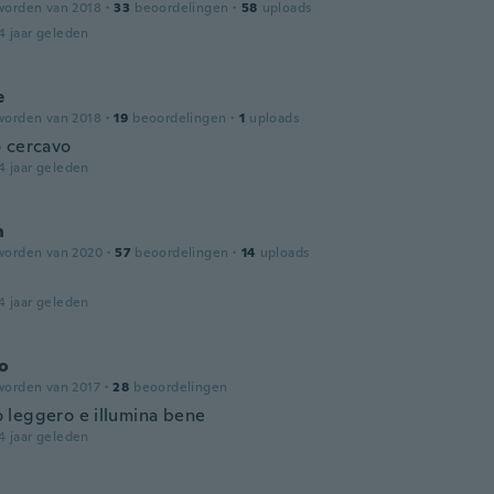
worden van 2018
·
33
beoordelingen
·
58
uploads
4 jaar geleden
e
worden van 2018
·
19
beoordelingen
·
1
uploads
 cercavo
4 jaar geleden
n
worden van 2020
·
57
beoordelingen
·
14
uploads
4 jaar geleden
o
worden van 2017
·
28
beoordelingen
leggero e illumina bene
4 jaar geleden