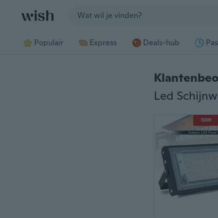
Jump to section
Populair
Express
Deals-hub
Pas
Klantenbeo