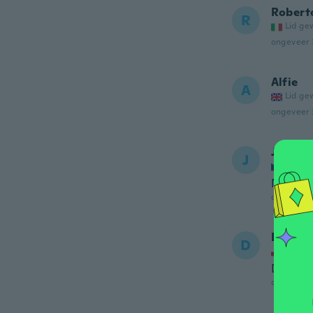
Robert
R
Lid ge
ongeveer 
Alfie
A
Lid ge
ongeveer 
Jiří
J
Lid ge
Nevěřím
ongeveer 
Darius
D
Lid ge
Dobry p
ongeveer 