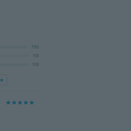
795
118
139