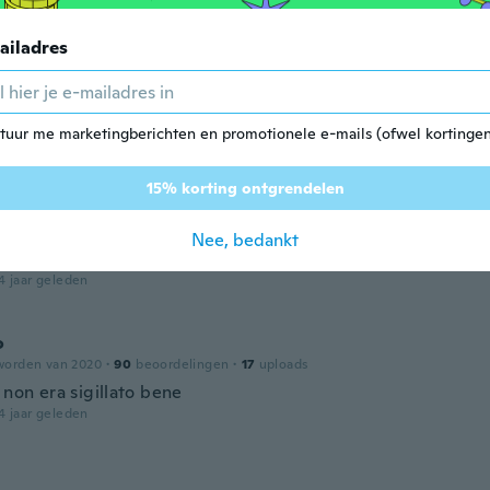
n
worden van 2019
·
51
beoordelingen
ailadres
4 jaar geleden
n
tuur me marketingberichten en promotionele e-mails (ofwel kortingen
worden van 2018
·
25
beoordelingen
4 jaar geleden
15% korting ontgrendelen
Nee, bedankt
worden van 2018
·
4
beoordelingen
4 jaar geleden
o
worden van 2020
·
90
beoordelingen
·
17
uploads
 non era sigillato bene
4 jaar geleden