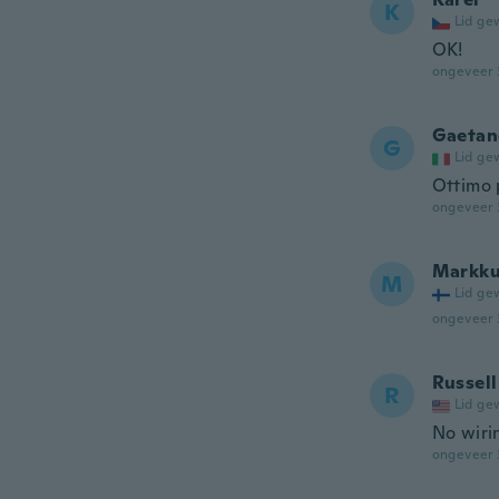
K
Lid ge
OK!
ongeveer 
Gaetan
G
Lid ge
Ottimo 
ongeveer 
Markk
M
Lid ge
ongeveer 
Russell
R
Lid ge
No wiri
ongeveer 