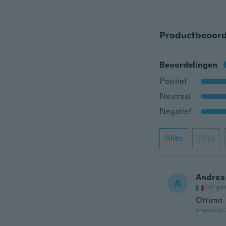
Productbeoord
Beoordelingen
Positief
Neutraal
Negatief
Alles
Foto
Andrea
A
Lid ge
Ottimo
ongeveer 