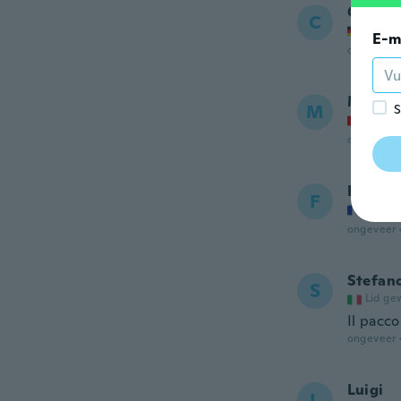
Carste
C
Lid ge
E-m
ongeveer 
Mlade
M
S
Lid ge
ongeveer 
Fab
F
Lid ge
ongeveer 
Stefan
S
Lid ge
Il pacco
ongeveer 
Luigi
L