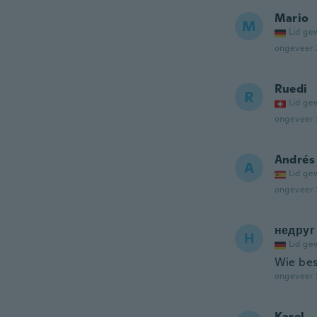
Mario
M
Lid ge
ongeveer 
Ruedi
R
Lid ge
ongeveer 
Andrés
A
Lid ge
ongeveer 
недруг
Н
Lid ge
Wie bes
ongeveer 
Karel