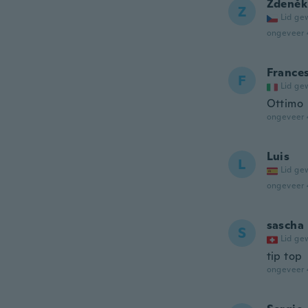
Zdeněk
Z
Lid ge
ongeveer 
France
F
Lid ge
Ottimo
ongeveer 
Luis
L
Lid ge
ongeveer 
sascha
S
Lid ge
tip top
ongeveer 