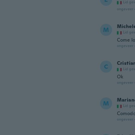
Lid ge
ongeveer 
Michel
M
Lid ge
Come lo
ongeveer 
Cristia
C
Lid ge
Ok
ongeveer 
Marian
M
Lid ge
Comodo 
ongeveer 