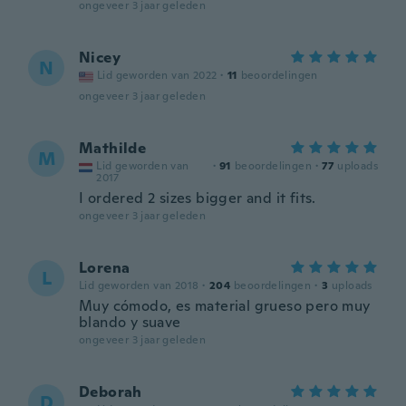
ongeveer 3 jaar geleden
Nicey
N
Lid geworden van 2022
·
11
beoordelingen
ongeveer 3 jaar geleden
Mathilde
M
Lid geworden van
·
91
beoordelingen
·
77
uploads
2017
I ordered 2 sizes bigger and it fits.
ongeveer 3 jaar geleden
Lorena
L
Lid geworden van 2018
·
204
beoordelingen
·
3
uploads
Muy cómodo, es material grueso pero muy
blando y suave
ongeveer 3 jaar geleden
Deborah
D