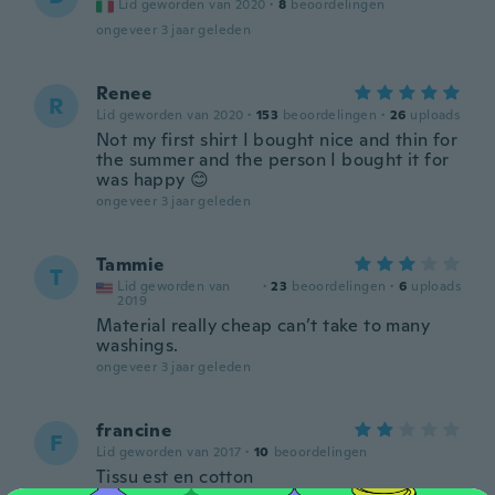
Lid geworden van 2020
·
8
beoordelingen
ongeveer 3 jaar geleden
Renee
R
Lid geworden van 2020
·
153
beoordelingen
·
26
uploads
Not my first shirt I bought nice and thin for
the summer and the person I bought it for
was happy 😊
ongeveer 3 jaar geleden
Tammie
T
Lid geworden van
·
23
beoordelingen
·
6
uploads
2019
Material really cheap can’t take to many
washings.
ongeveer 3 jaar geleden
francine
F
Lid geworden van 2017
·
10
beoordelingen
Tissu est en cotton