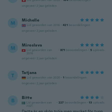
Lid geworden van 2020
·
104
beoordelingen
ongeveer 2 jaar geleden
Michelle
M
Lid geworden van 2016
·
421
beoordelingen
ongeveer 2 jaar geleden
Miroslava
M
Lid geworden van
·
871
beoordelingen
·
5
uploads
2016
ongeveer 2 jaar geleden
Tatjana
T
Lid geworden van 2020
·
1
beoordelingen
ongeveer 2 jaar geleden
Bitte
B
Lid geworden van
·
227
beoordelingen
·
13
uploads
2021
Detta är en skön tröja men mycket för tunn