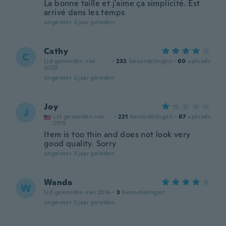
La bonne taille et j'aime ça simplicité. Est
arrivé dans les temps
ongeveer 3 jaar geleden
Cathy
C
Lid geworden van
·
232
beoordelingen
·
60
uploads
2020
ongeveer 3 jaar geleden
Joy
J
Lid geworden van
·
221
beoordelingen
·
87
uploads
2015
Item is too thin and does not look very
good quality. Sorry
ongeveer 3 jaar geleden
Wanda
W
Lid geworden van 2016
·
3
beoordelingen
ongeveer 3 jaar geleden