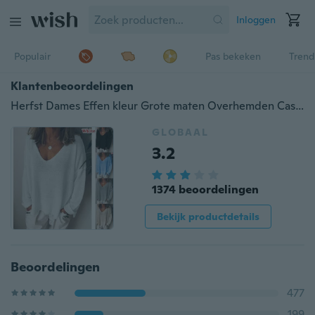
Inloggen
Populair
Pas bekeken
Trend
Klantenbeoordelingen
Herfst Dames Effen kleur Grote maten Overhemden Casual Losse tops V-hals Blouses Shirt met lange mouwen
GLOBAAL
3.2
1374 beoordelingen
Bekijk productdetails
Beoordelingen
477
199