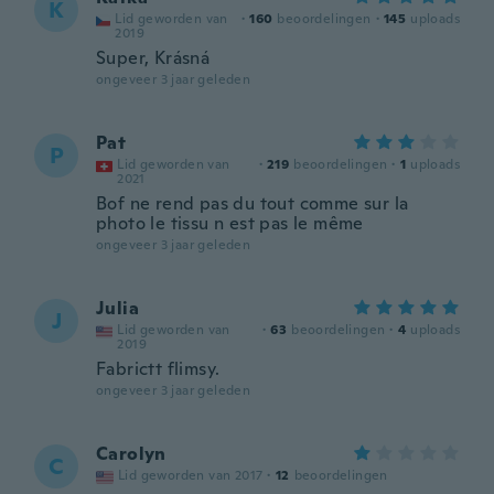
K
Lid geworden van
·
160
beoordelingen
·
145
uploads
2019
Super, Krásná
ongeveer 3 jaar geleden
Pat
P
Lid geworden van
·
219
beoordelingen
·
1
uploads
2021
Bof ne rend pas du tout comme sur la
photo le tissu n est pas le même
ongeveer 3 jaar geleden
Julia
J
Lid geworden van
·
63
beoordelingen
·
4
uploads
2019
Fabrictt flimsy.
ongeveer 3 jaar geleden
Carolyn
C
Lid geworden van 2017
·
12
beoordelingen