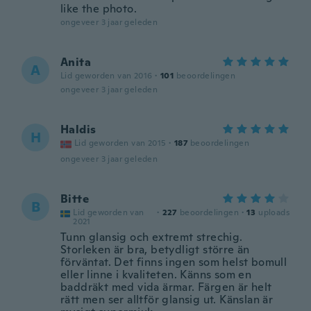
like the photo.
ongeveer 3 jaar geleden
Anita
A
Lid geworden van 2016
·
101
beoordelingen
ongeveer 3 jaar geleden
Haldis
H
Lid geworden van 2015
·
187
beoordelingen
ongeveer 3 jaar geleden
Bitte
B
Lid geworden van
·
227
beoordelingen
·
13
uploads
2021
Tunn glansig och extremt strechig.
Storleken är bra, betydligt större än
förväntat. Det finns ingen som helst bomull
eller linne i kvaliteten. Känns som en
baddräkt med vida ärmar. Färgen är helt
rätt men ser alltför glansig ut. Känslan är