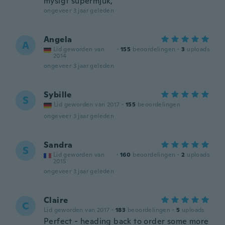
mysigt supermjuk,
ongeveer 3 jaar geleden
Angela
A
Lid geworden van
·
155
beoordelingen
·
3
uploads
2014
ongeveer 3 jaar geleden
Sybille
S
Lid geworden van 2017
·
155
beoordelingen
ongeveer 3 jaar geleden
Sandra
S
Lid geworden van
·
160
beoordelingen
·
2
uploads
2015
ongeveer 3 jaar geleden
Claire
C
Lid geworden van 2017
·
183
beoordelingen
·
5
uploads
Perfect - heading back to order some more