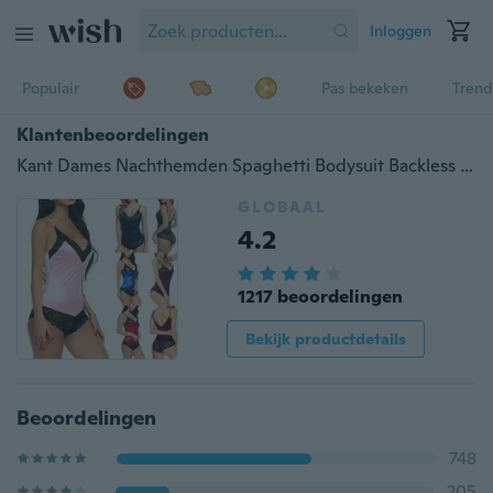
Inloggen
Populair
Pas bekeken
Trend
Klantenbeoordelingen
Kant Dames Nachthemden Spaghetti Bodysuit Backless Ondergoed V-hals Lingerie Nachtkleding Pyjama
GLOBAAL
4.2
1217 beoordelingen
Bekijk productdetails
Beoordelingen
748
205