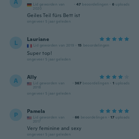
A
Lid geworden van
·
47
beoordelingen
·
6
uploads
2020
Geiles Teil fürs Bett ist
ongeveer 5 jaar geleden
Lauriane
L
Lid geworden van 2019
·
15
beoordelingen
Super top!
ongeveer 5 jaar geleden
Ally
A
Lid geworden van
·
367
beoordelingen
·
1
uploads
2018
ongeveer 5 jaar geleden
Pamela
P
Lid geworden van
·
66
beoordelingen
·
17
uploads
2017
Very feminine and sexy
ongeveer 5 jaar geleden