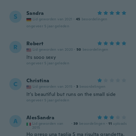
Sandra
S
Lid geworden van 2021
·
45
beoordelingen
ongeveer 5 jaar geleden
Robert
R
Lid geworden van 2020
·
50
beoordelingen
Its sooo sexy
ongeveer 5 jaar geleden
Christina
C
Lid geworden van 2015
·
3
beoordelingen
It's beautiful but runs on the small side
ongeveer 5 jaar geleden
AlesSandra
A
Lid geworden van
·
39
beoordelingen
·
11
uploads
2015
Ho preso una taglia S ma risulta grandetta.