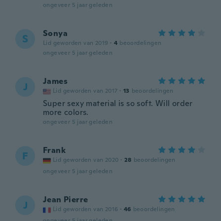
ongeveer 5 jaar geleden
Sonya
S
Lid geworden van 2019
·
4
beoordelingen
ongeveer 5 jaar geleden
James
J
Lid geworden van 2017
·
13
beoordelingen
Super sexy material is so soft. Will order
more colors.
ongeveer 5 jaar geleden
Frank
F
Lid geworden van 2020
·
28
beoordelingen
ongeveer 5 jaar geleden
Jean Pierre
J
Lid geworden van 2016
·
46
beoordelingen
ongeveer 5 jaar geleden