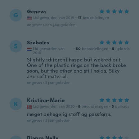
Geneva
G
Lid geworden van 2019
·
17
beoordelingen
ongeveer een jaar geleden
Szabolcs
S
Lid geworden van
·
50
beoordelingen
·
5
uploads
2018
Slightly fdiferent haspe but wokred out.
One of the plastic rings on the back broke
soon, but the other one still holds. Silky
and soft material.
ongeveer 3 jaar geleden
Kristina-Marie
K
Lid geworden van 2020
·
9
beoordelingen
·
5
uploads
meget behagelig stoff og passform.
ongeveer 3 jaar geleden
Blanca Nelly