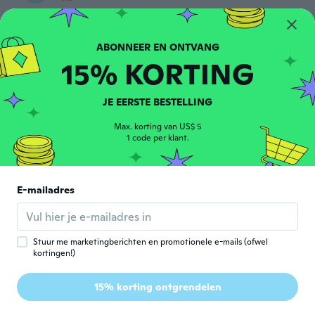
ongeveer 5 jaar geleden
Yourikoff
Y
15% KORTING
Lid geworden van 2020
·
16
beoordelingen
ongeveer 5 jaar geleden
JE EERSTE BESTELLING
Miriam
M
Max. korting van US$ 5
Lid geworden van 2020
·
14
beoordelingen
1 code per klant.
ongeveer 5 jaar geleden
E-mailadres
Freund
F
Lid geworden van 2020
·
11
beoordelingen
Muy comodo
ongeveer 5 jaar geleden
Stuur me marketingberichten en promotionele e-mails (ofwel
kortingen!)
Bernard
B
15% korting ontgrendelen
Lid geworden van 2021
·
1
beoordelingen
ongeveer 5 jaar geleden