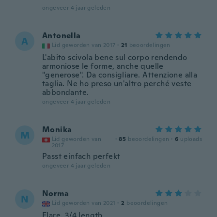
ongeveer 4 jaar geleden
Antonella
A
Lid geworden van 2017
·
21
beoordelingen
L'abito scivola bene sul corpo rendendo
armoniose le forme, anche quelle
"generose". Da consigliare. Attenzione alla
taglia. Ne ho preso un'altro perché veste
abbondante.
ongeveer 4 jaar geleden
Monika
M
Lid geworden van
·
85
beoordelingen
·
6
uploads
2017
Passt einfach perfekt
ongeveer 4 jaar geleden
Norma
N
Lid geworden van 2021
·
2
beoordelingen
Flare. 3/4 length