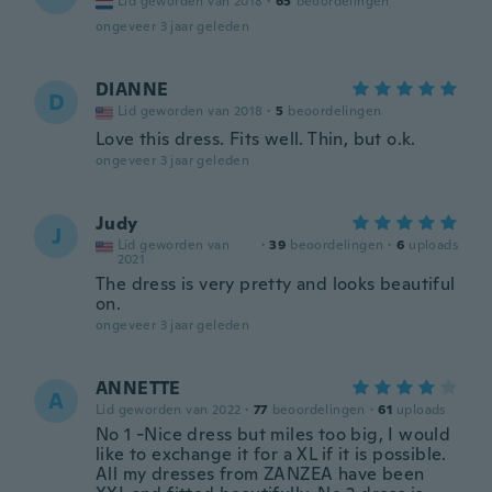
Lid geworden van 2018
·
65
beoordelingen
ongeveer 3 jaar geleden
DIANNE
D
Lid geworden van 2018
·
5
beoordelingen
Love this dress. Fits well. Thin, but o.k.
ongeveer 3 jaar geleden
Judy
J
Lid geworden van
·
39
beoordelingen
·
6
uploads
2021
The dress is very pretty and looks beautiful
on.
ongeveer 3 jaar geleden
ANNETTE
A
Lid geworden van 2022
·
77
beoordelingen
·
61
uploads
No 1 -Nice dress but miles too big, I would
like to exchange it for a XL if it is possible.
All my dresses from ZANZEA have been