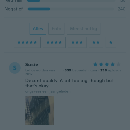
Neutraal
138
Negatief
240
Alles
Foto
Meest nuttig
Susie
S
Lid geworden van
·
339
beoordelingen
·
238
uploads
2017
Decent quality. A bit too big though but
that’s okay
ongeveer een jaar geleden