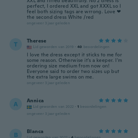
XXL and fitted beautifully. No 2 dress is
perfect, I ordered XXL and got XXXL so I
feel both sizing tags are wrrong. Love ❤
the second dress White /red
ongeveer 3 jaar geleden
Therese
T
Lid geworden van 2019
·
40
beoordelingen
I love the dress except it sticks to me for
some reason. Otherwise it's a keeper. I'm
ordering size medium from now on!
Everyone said to order two sizes up but
the extra large swims on me.
ongeveer 3 jaar geleden
Annica
A
Lid geworden van 2022
·
1
beoordelingen
ongeveer 3 jaar geleden
Blanca
B
Lid geworden van 2022
·
4
beoordelingen