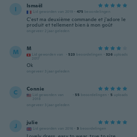
Ismaël
I
Lid geworden van 2019
·
475
beoordelingen
C'est ma deuxième commande et j'adore le
produit et tellement bien à mon goût
ongeveer 2 jaar geleden
M
M
Lid geworden van
·
523
beoordelingen
·
326
uploads
2017
Ok
ongeveer 3 jaar geleden
Connie
C
Lid geworden van
·
55
beoordelingen
·
5
uploads
2018
ongeveer 3 jaar geleden
julie
J
Lid geworden van 2016
·
3
beoordelingen
Lovely dress, easy to wear, true to size.