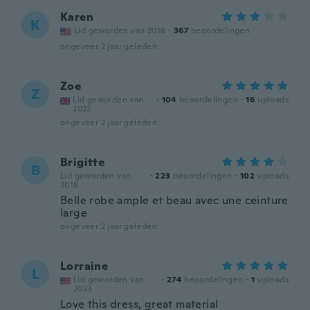
Karen
K
Lid geworden van 2018
·
367
beoordelingen
ongeveer 2 jaar geleden
Zoe
Z
Lid geworden van
·
104
beoordelingen
·
16
uploads
2022
ongeveer 2 jaar geleden
Brigitte
B
Lid geworden van
·
223
beoordelingen
·
102
uploads
2018
Belle robe ample et beau avec une ceinture
large
ongeveer 2 jaar geleden
Lorraine
L
Lid geworden van
·
274
beoordelingen
·
1
uploads
2023
Love this dress, great material