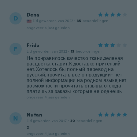
Dena
D
Lid geworden van 2022
·
35
beoordelingen
ongeveer 4 jaar geleden
Frida
F
Lid geworden van 2022
·
13
beoordelingen
Не понравилось качество ткани,зеленая
расцветка старит.К доставке притензий
нет.Хотелось бы полный перевод на
русский,прочитать все о продукции- нет
полной информации на родном языке,нет
возможности прочитать отзывы,отсюда
платишь за заказы которые не оденешь
ongeveer 4 jaar geleden
Nutan
N
Lid geworden van 2017
·
30
beoordelingen
X
ongeveer 4 jaar geleden