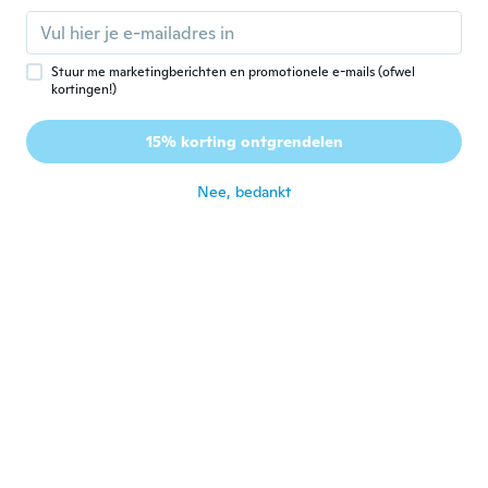
Carol
C
Lid geworden van 2017
·
69
beoordelingen
ongeveer 4 jaar geleden
Stuur me marketingberichten en promotionele e-mails (ofwel
kortingen!)
Ankica
A
15% korting ontgrendelen
Lid geworden van 2021
·
12
beoordelingen
ongeveer 4 jaar geleden
Nee, bedankt
Jovita
J
Lid geworden van
·
39
beoordelingen
·
8
uploads
2019
ongeveer 4 jaar geleden
Nadine
N
Lid geworden van
·
123
beoordelingen
·
13
uploads
2021
C est ma deuxieme en bleu et prise en noir
bonne taille tres contente a l aise xxxxxx5
ongeveer 4 jaar geleden