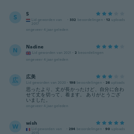
S
S
Lid geworden van
·
332
beoordelingen
·
12
uploads
2017
ongeveer 4 jaar geleden
Nadine
N
Lid geworden van 2021
·
2
beoordelingen
ongeveer 4 jaar geleden
広美
広
Lid geworden van 2020
·
198
beoordelingen
·
26
uploads
思ったより、丈が長かったけど、自分に合わ
せて丈を切って、着ます。 ありがとうござ
いました。
ongeveer 4 jaar geleden
wish
W
Lid geworden van
·
294
beoordelingen
·
90
uploads
2015