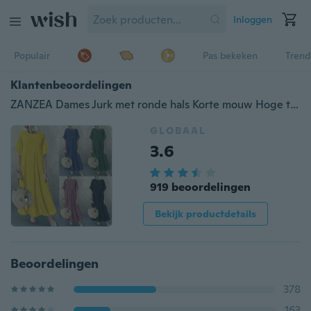
Inloggen
Populair
Pas bekeken
Trend
Klantenbeoordelingen
ZANZEA Dames Jurk met ronde hals Korte mouw Hoge taille Polkadot Lange losse jurk
GLOBAAL
3.6
919 beoordelingen
Bekijk productdetails
Beoordelingen
378
163