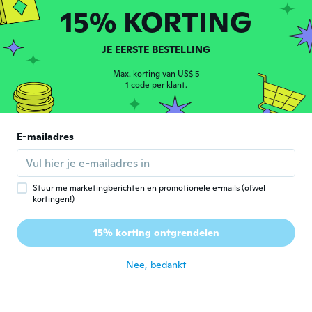
ongeveer 2 jaar geleden
15% KORTING
Quinn
JE EERSTE BESTELLING
Q
Lid geworden van
·
67
beoordelingen
·
1
uploads
2017
Max. korting van US$ 5
She loved them
1 code per klant.
ongeveer 2 jaar geleden
E-mailadres
Donna-Marie
D
Lid geworden van 2021
·
6
beoordelingen
ongeveer 2 jaar geleden
Stuur me marketingberichten en promotionele e-mails (ofwel
kortingen!)
ANDRES
A
Lid geworden van 2019
·
12
beoordelingen
15% korting ontgrendelen
Llego uno roto
ongeveer 2 jaar geleden
Nee, bedankt
Tina
T
Lid geworden van 2023
·
10
beoordelingen