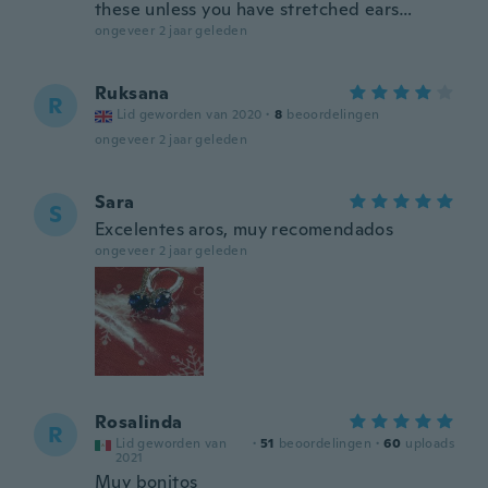
these unless you have stretched ears…
ongeveer 2 jaar geleden
Ruksana
R
Lid geworden van 2020
·
8
beoordelingen
ongeveer 2 jaar geleden
Sara
S
Excelentes aros, muy recomendados
ongeveer 2 jaar geleden
Rosalinda
R
Lid geworden van
·
51
beoordelingen
·
60
uploads
2021
Muy bonitos