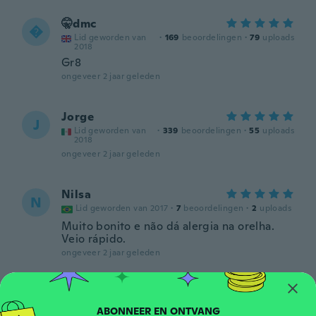
🤫dmc

Lid geworden van
·
169
beoordelingen
·
79
uploads
2018
Gr8
ongeveer 2 jaar geleden
Jorge
J
Lid geworden van
·
339
beoordelingen
·
55
uploads
2018
ongeveer 2 jaar geleden
Nilsa
N
Lid geworden van 2017
·
7
beoordelingen
·
2
uploads
Muito bonito e não dá alergia na orelha.
Veio rápido.
ongeveer 2 jaar geleden
Miroslav
M
Lid geworden van 2018
·
257
beoordelingen