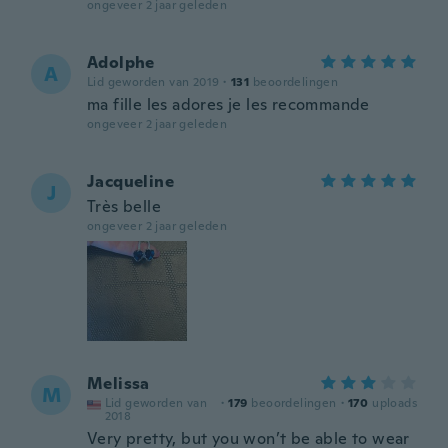
ongeveer 2 jaar geleden
Adolphe
A
Lid geworden van 2019
·
131
beoordelingen
ma fille les adores je les recommande
ongeveer 2 jaar geleden
Jacqueline
J
Très belle
ongeveer 2 jaar geleden
Melissa
M
Lid geworden van
·
179
beoordelingen
·
170
uploads
2018
Very pretty, but you won’t be able to wear