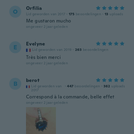
Orfilia
O
Lid geworden van 2017
·
175
beoordelingen
·
13
uploads
Me gustaron mucho
ongeveer 2 jaar geleden
Evelyne
E
Lid geworden van 2019
·
263
beoordelingen
Très bien merci
ongeveer 2 jaar geleden
berot
B
Lid geworden van
·
447
beoordelingen
·
362
uploads
2017
Correspond à la commande, belle effet
ongeveer 2 jaar geleden