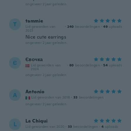
ongeveer 2 jaar geleden
tammie
T
Lid geworden van
·
240
beoordelingen
·
49
uploads
2023
Nice cute earrings
ongeveer 2 jaar geleden
Євочка
Є
Lid geworden van
·
80
beoordelingen
·
54
uploads
2024
ongeveer 2 jaar geleden
Antonio
A
Lid geworden van 2018
·
33
beoordelingen
ongeveer 2 jaar geleden
La Chiqui
L
Lid geworden van 2020
·
33
beoordelingen
·
4
uploads