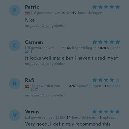
Patric
P
Lid geworden van 2016
·
60
beoordelingen
Nice
ongeveer 2 jaar geleden
Carmen
C
Lid geworden van
·
1463
beoordelingen
·
979
uploads
2013
It looks well made but I haven’t used it yet
ongeveer 2 jaar geleden
Rafi
R
Lid geworden van
·
270
beoordelingen
·
1
uploads
2017
ongeveer 2 jaar geleden
Varun
V
Lid geworden van 2018
·
34
beoordelingen
·
8
uploads
Very good, I definitely recommend this.