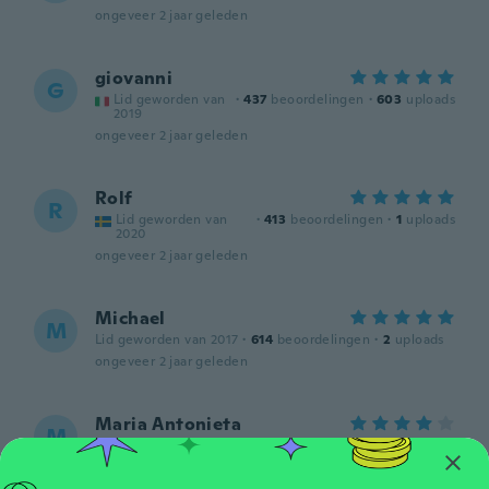
ongeveer 2 jaar geleden
giovanni
G
Lid geworden van
·
437
beoordelingen
·
603
uploads
2019
ongeveer 2 jaar geleden
Rolf
R
Lid geworden van
·
413
beoordelingen
·
1
uploads
2020
ongeveer 2 jaar geleden
Michael
M
Lid geworden van 2017
·
614
beoordelingen
·
2
uploads
ongeveer 2 jaar geleden
Maria Antonieta
M
Lid geworden van 2015
·
47
beoordelingen
·
23
uploads
Cuesta que se adhiera bien