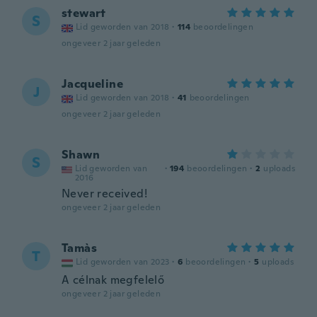
stewart
S
Lid geworden van 2018
·
114
beoordelingen
ongeveer 2 jaar geleden
Jacqueline
J
Lid geworden van 2018
·
41
beoordelingen
ongeveer 2 jaar geleden
Shawn
S
Lid geworden van
·
194
beoordelingen
·
2
uploads
2016
Never received!
ongeveer 2 jaar geleden
Tamàs
T
Lid geworden van 2023
·
6
beoordelingen
·
5
uploads
A célnak megfelelő
ongeveer 2 jaar geleden