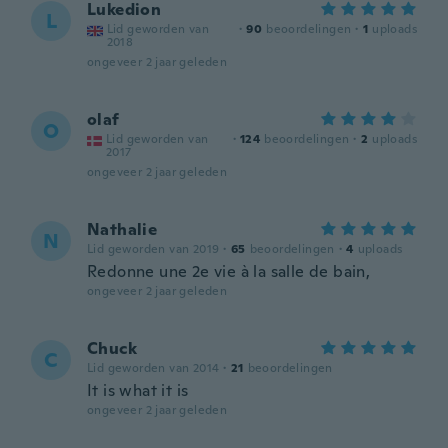
Lukedion
L
Lid geworden van
·
90
beoordelingen
·
1
uploads
2018
ongeveer 2 jaar geleden
olaf
O
Lid geworden van
·
124
beoordelingen
·
2
uploads
2017
ongeveer 2 jaar geleden
Nathalie
N
Lid geworden van 2019
·
65
beoordelingen
·
4
uploads
Redonne une 2e vie à la salle de bain,
ongeveer 2 jaar geleden
Chuck
C
Lid geworden van 2014
·
21
beoordelingen
It is what it is
ongeveer 2 jaar geleden