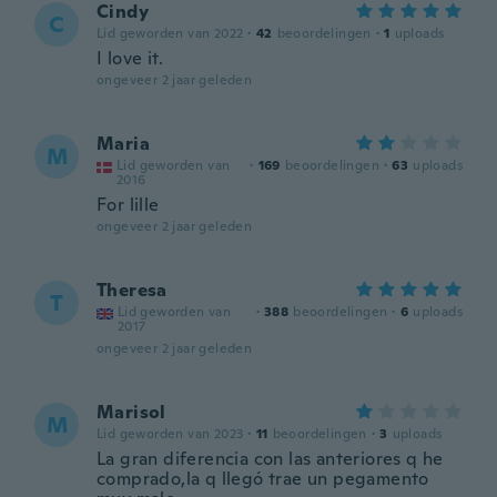
Cindy
C
Lid geworden van 2022
·
42
beoordelingen
·
1
uploads
I love it.
ongeveer 2 jaar geleden
Maria
M
Lid geworden van
·
169
beoordelingen
·
63
uploads
2016
For lille
ongeveer 2 jaar geleden
Theresa
T
Lid geworden van
·
388
beoordelingen
·
6
uploads
2017
ongeveer 2 jaar geleden
Marisol
M
Lid geworden van 2023
·
11
beoordelingen
·
3
uploads
La gran diferencia con las anteriores q he
comprado,la q llegó trae un pegamento