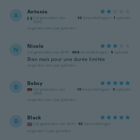
Antonio
A
Lid geworden van
·
10
beoordelingen
·
1
uploads
2016
ongeveer een jaar geleden
Nicole
N
Lid geworden van 2018
·
608
beoordelingen
·
5
uploads
Bien mais pour une durée limitée
ongeveer een jaar geleden
Babsy
B
Lid geworden van
·
19
beoordelingen
·
5
uploads
2016
ongeveer een jaar geleden
Black
B
Lid geworden van 2023
·
62
beoordelingen
ongeveer 2 jaar geleden