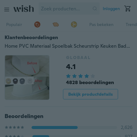
Inloggen
Populair
Pas bekeken
Trend
Klantenbeoordelingen
Home PVC Materiaal Spoelbak Scheurstrip Keuken Badkamer Bad Hoekafdichtingsband Waterdichte mal Afdichtingstape Tape Hoeksticker Waterdichte strip Afdichtingsband (breedte 2,2 cm, lengte 1 m of 2 m of 3 m)
GLOBAAL
4.1
4828 beoordelingen
Bekijk productdetails
Beoordelingen
2,626
927