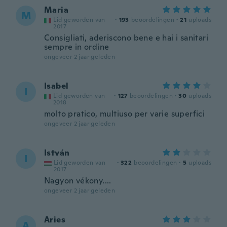
Maria
M
Lid geworden van
·
193
beoordelingen
·
21
uploads
2017
Consigliati, aderiscono bene e hai i sanitari
sempre in ordine
ongeveer 2 jaar geleden
Isabel
I
Lid geworden van
·
127
beoordelingen
·
30
uploads
2018
molto pratico, multiuso per varie superfici
ongeveer 2 jaar geleden
István
I
Lid geworden van
·
322
beoordelingen
·
5
uploads
2017
Nagyon vékony....
ongeveer 2 jaar geleden
Aries
A