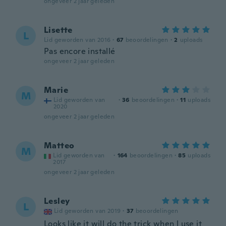
ongeveer 2 jaar geleden
Lisette
L
Lid geworden van 2016
·
67
beoordelingen
·
2
uploads
Pas encore installé
ongeveer 2 jaar geleden
Marie
M
Lid geworden van
·
36
beoordelingen
·
11
uploads
2020
ongeveer 2 jaar geleden
Matteo
M
Lid geworden van
·
164
beoordelingen
·
85
uploads
2017
ongeveer 2 jaar geleden
Lesley
L
Lid geworden van 2019
·
37
beoordelingen
Looks like it will do the trick when l use it