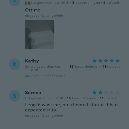
L
Lid geworden van 2018
·
3
beoordelingen
·
2
uploads
Ottimo
ongeveer 2 jaar geleden
Kathy
K
Lid geworden van
·
83
beoordelingen
·
11
uploads
2018
ongeveer 2 jaar geleden
Serena
S
Lid geworden van 2018
·
39
beoordelingen
·
31
uploads
Length was fine, but it didn't stick as I had
expected it to.
ongeveer 2 jaar geleden