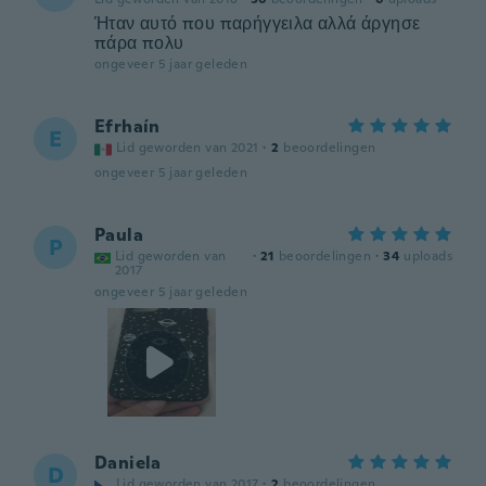
Ήταν αυτό που παρήγγειλα αλλά άργησε
πάρα πολυ
ongeveer 5 jaar geleden
Efrhaín
E
Lid geworden van 2021
·
2
beoordelingen
ongeveer 5 jaar geleden
Paula
P
Lid geworden van
·
21
beoordelingen
·
34
uploads
2017
ongeveer 5 jaar geleden
Daniela
D
Lid geworden van 2017
·
2
beoordelingen