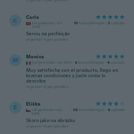
ongeveer 4 jaar geleden
Carla
C
Lid geworden van
·
15
beoordelingen
·
2
uploads
2019
Serviu na perfeição
ongeveer 4 jaar geleden
Monica
M
Lid geworden van 2016
·
6
beoordelingen
·
4
uploads
Muy satisfecha con el producto, llego en
buenas condiciones y justo como lo
describe
ongeveer 4 jaar geleden
Eliška
E
Lid geworden van
·
30
beoordelingen
·
6
uploads
2018
Skoro jako na obrázku
ongeveer 4 jaar geleden