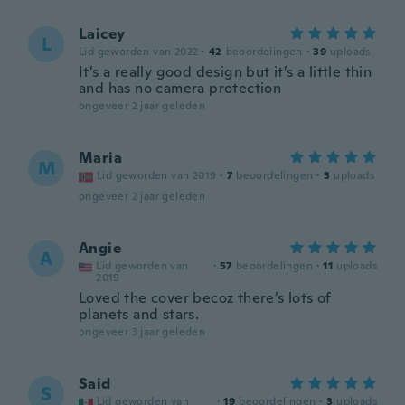
Laicey
L
Lid geworden van 2022
·
42
beoordelingen
·
39
uploads
It’s a really good design but it’s a little thin
and has no camera protection
ongeveer 2 jaar geleden
Maria
M
Lid geworden van 2019
·
7
beoordelingen
·
3
uploads
ongeveer 2 jaar geleden
Angie
A
Lid geworden van
·
57
beoordelingen
·
11
uploads
2019
Loved the cover becoz there’s lots of
planets and stars.
ongeveer 3 jaar geleden
Said
S
Lid geworden van
·
19
beoordelingen
·
3
uploads