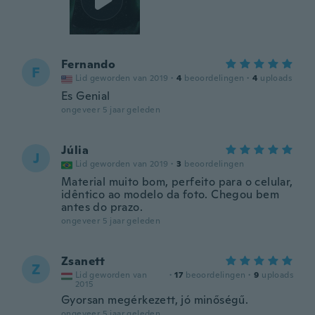
Fernando
F
Lid geworden van 2019
·
4
beoordelingen
·
4
uploads
Es Genial
ongeveer 5 jaar geleden
Júlia
J
Lid geworden van 2019
·
3
beoordelingen
Material muito bom, perfeito para o celular,
idêntico ao modelo da foto. Chegou bem
antes do prazo.
ongeveer 5 jaar geleden
Zsanett
Z
Lid geworden van
·
17
beoordelingen
·
9
uploads
2015
Gyorsan megérkezett, jó minőségű.
ongeveer 5 jaar geleden