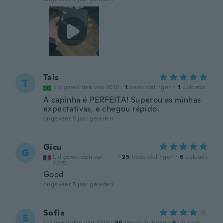
Tais
T
Lid geworden van 2016
·
1
beoordelingen
·
1
uploads
A capinha é PERFEITA! Superou as minhas
expectativas, e chegou rápido.
ongeveer 5 jaar geleden
Gicu
G
Lid geworden van
·
25
beoordelingen
·
6
uploads
2015
Good
ongeveer 5 jaar geleden
Sofia
S
Lid geworden van 2018
·
56
beoordelingen
·
6
uploads