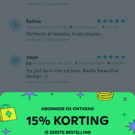
ongeveer 5 jaar geleden
Sylvia
S
Lid geworden van 2020
·
3
beoordelingen
·
1
uploads
Perfecto el tamaño, lindo diseño.
ongeveer 5 jaar geleden
majo
M
Lid geworden van 2017
·
5
beoordelingen
·
6
uploads
Its just as in the picture. Really beautiful
design. :)
ongeveer 5 jaar geleden
Daniela
D
Lid geworden van 2017
·
4
beoordelingen
ongeveer 5 jaar geleden
15% KORTING
Liz
L
JE EERSTE BESTELLING
Lid geworden van
·
23
beoordelingen
·
1
uploads