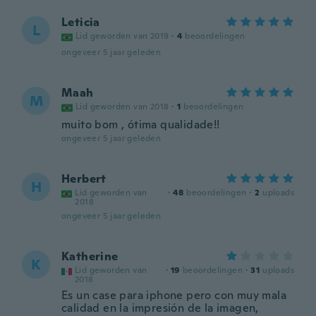
Leticia
L
Lid geworden van 2019
·
4
beoordelingen
ongeveer 5 jaar geleden
Maah
M
Lid geworden van 2018
·
1
beoordelingen
muito bom , ótima qualidade!!
ongeveer 5 jaar geleden
Herbert
H
Lid geworden van
·
48
beoordelingen
·
2
uploads
2018
ongeveer 5 jaar geleden
Katherine
K
Lid geworden van
·
19
beoordelingen
·
31
uploads
2018
Es un case para iphone pero con muy mala
calidad en la impresión de la imagen,