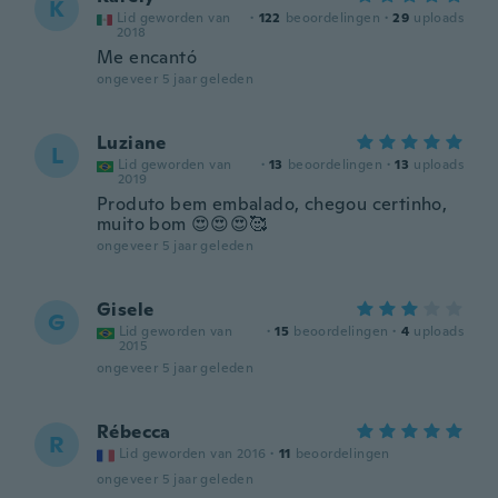
K
Lid geworden van
·
122
beoordelingen
·
29
uploads
2018
Me encantó
ongeveer 5 jaar geleden
Luziane
L
Lid geworden van
·
13
beoordelingen
·
13
uploads
2019
Produto bem embalado, chegou certinho,
muito bom 😍😍😍🥰
ongeveer 5 jaar geleden
Gisele
G
Lid geworden van
·
15
beoordelingen
·
4
uploads
2015
ongeveer 5 jaar geleden
Rébecca
R
Lid geworden van 2016
·
11
beoordelingen
ongeveer 5 jaar geleden