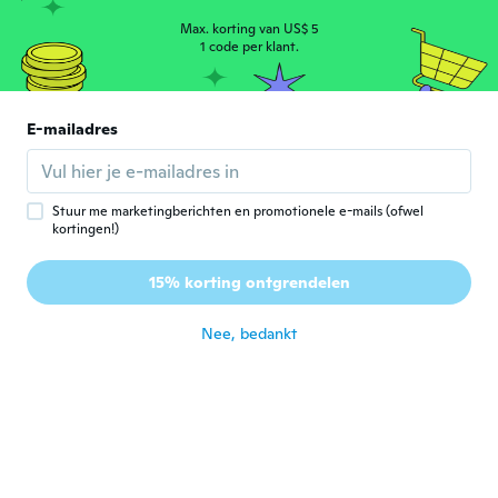
2018
Max. korting van US$ 5
ongeveer 5 jaar geleden
1 code per klant.
Angie
A
Lid geworden van
·
13
beoordelingen
·
2
uploads
E-mailadres
2020
Se ve muy bonito, y me gusta la sensación
que tiene al tacto.
ongeveer 5 jaar geleden
Stuur me marketingberichten en promotionele e-mails (ofwel
kortingen!)
Isabel
I
15% korting ontgrendelen
Lid geworden van 2020
·
8
beoordelingen
ongeveer 5 jaar geleden
Nee, bedankt
Olivia
O
Lid geworden van 2017
·
19
beoordelingen
·
3
uploads
ongeveer 5 jaar geleden
Raquel
R