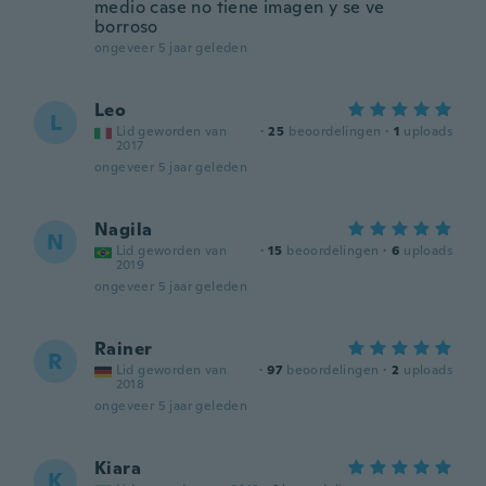
medio case no tiene imagen y se ve
borroso
ongeveer 5 jaar geleden
Leo
L
Lid geworden van
·
25
beoordelingen
·
1
uploads
2017
ongeveer 5 jaar geleden
Nagila
N
Lid geworden van
·
15
beoordelingen
·
6
uploads
2019
ongeveer 5 jaar geleden
Rainer
R
Lid geworden van
·
97
beoordelingen
·
2
uploads
2018
ongeveer 5 jaar geleden
Kiara
K