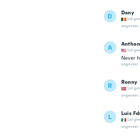
Dany
D
Lid ge
ongeveer 
Anthon
A
Lid ge
Never h
ongeveer 
Ronny
R
Lid ge
ongeveer 
Luis Fd
L
Lid ge
ongeveer 