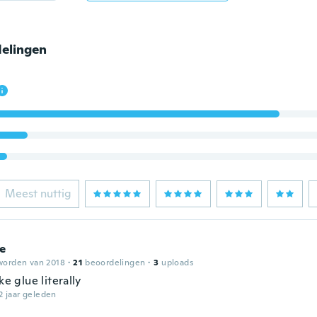
elingen
Meest nuttig
e
worden van 2018
·
21
beoordelingen
·
3
uploads
ike glue literally
2 jaar geleden