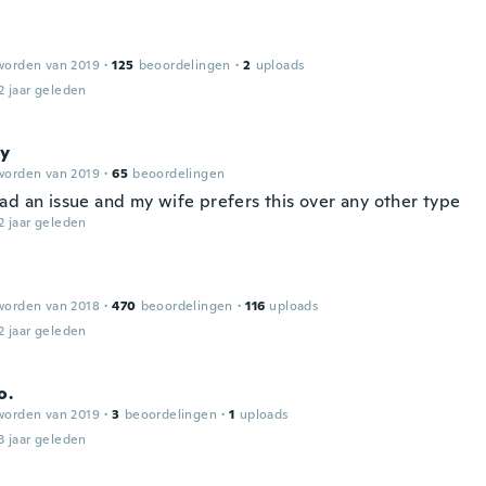
worden van 2019
·
125
beoordelingen
·
2
uploads
2 jaar geleden
y
worden van 2019
·
65
beoordelingen
ad an issue and my wife prefers this over any other type
2 jaar geleden
worden van 2018
·
470
beoordelingen
·
116
uploads
2 jaar geleden
o.
worden van 2019
·
3
beoordelingen
·
1
uploads
3 jaar geleden