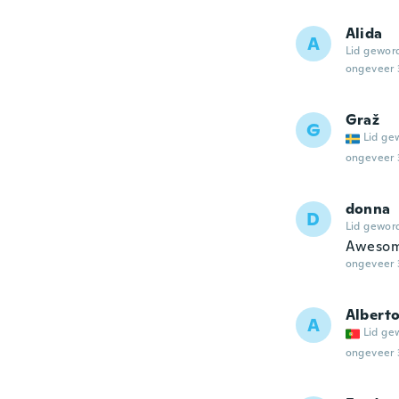
Alida
A
Lid gewor
ongeveer 
Graž
G
Lid ge
ongeveer 
donna
D
Lid gewor
Awesom
ongeveer 
Alberto
A
Lid ge
ongeveer 