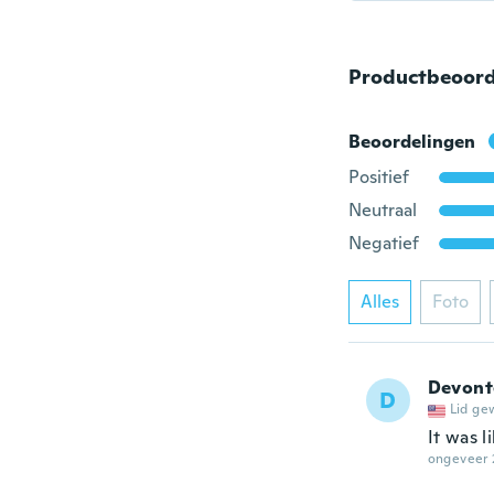
Productbeoord
Beoordelingen
Positief
Neutraal
Negatief
Alles
Foto
Devont
D
Lid ge
It was l
ongeveer 