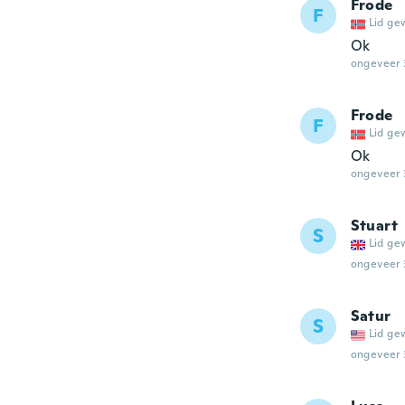
Frode
F
Lid ge
Ok
ongeveer 
Frode
F
Lid ge
Ok
ongeveer 
Stuart
S
Lid ge
ongeveer 
Satur
S
Lid ge
ongeveer 