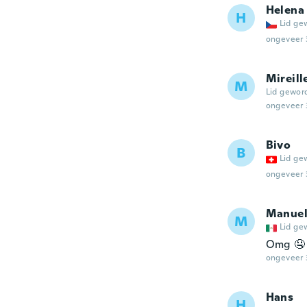
Helena
H
Lid ge
ongeveer 
Mireill
M
Lid gewor
ongeveer 
Bivo
B
Lid ge
ongeveer 
Manue
M
Lid ge
Omg 🤤
ongeveer 
Hans
H