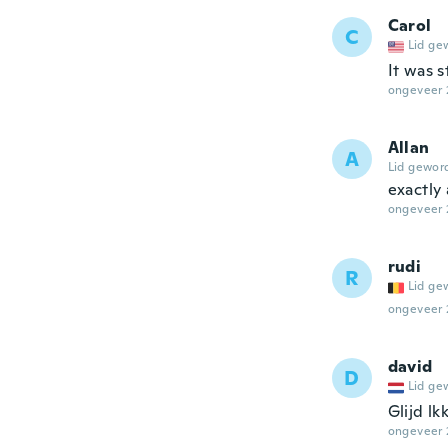
Carol
C
Lid ge
It was s
ongeveer 
Allan
A
Lid gewor
exactly
ongeveer 
rudi
R
Lid ge
ongeveer 
david
D
Lid ge
Glijd lk
ongeveer 