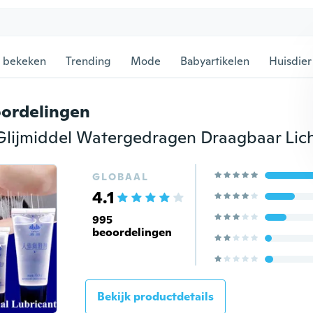
 bekeken
Trending
Mode
Babyartikelen
Huisdier
ordelingen
GLOBAAL
4.1
995
beoordelingen
Bekijk productdetails