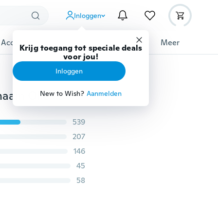
Inloggen
 Accessoires
Gadgets
Gereedschap
Meer
Krijg toegang tot speciale deals
voor jou!
Inloggen
13/20/60 g Glijmiddel Watergedragen Draagbaar Lichaam Olie Smeermiddel Watergedragen Orgasme Sproeidruppels Dames Flirt Orgasme Seksueel Climax Lichaam
New to Wish?
Aanmelden
539
207
146
45
58