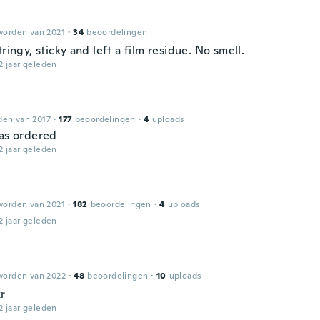
worden van 2021
·
34
beoordelingen
tringy, sticky and left a film residue. No smell.
2 jaar geleden
den van 2017
·
177
beoordelingen
·
4
uploads
 as ordered
2 jaar geleden
worden van 2021
·
182
beoordelingen
·
4
uploads
2 jaar geleden
worden van 2022
·
48
beoordelingen
·
10
uploads
kr
2 jaar geleden