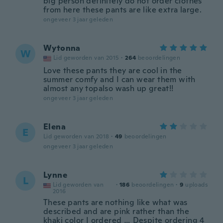
big person definitely do not order clothes
from here these pants are like extra large.
ongeveer 3 jaar geleden
Wytonna
W
Lid geworden van 2015
·
264
beoordelingen
Love these pants they are cool in the
summer comfy and I can wear them with
almost any topalso wash up great!!
ongeveer 3 jaar geleden
Elena
E
Lid geworden van 2018
·
49
beoordelingen
ongeveer 3 jaar geleden
Lynne
L
Lid geworden van
·
186
beoordelingen
·
9
uploads
2016
These pants are nothing like what was
described and are pink rather than the
khaki color I ordered … Despite ordering 4