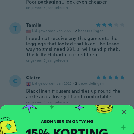
Poor packaging.. look even cheaper
ongeveer 3 jaar geleden
Tamila
T
Lid geworden van 2022
·
7
beoordelingen
I need not receive any this garments the
leggings that looked that liked like Jeane
way to zmallneed XXL 0i will send p rheb.
The little Hobart color red I rea
ongeveer 3 jaar geleden
Claire
C
Lid geworden van 2022
·
2
beoordelingen
Black linen trousers and ties up round the
ankle and a lovely fit and comfortable
ongeveer 3 jaar geleden
Debra
D
Lid geworden van 2018
·
204
beoordelingen
15% KORTING
ongeveer 3 jaar geleden