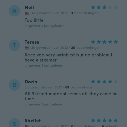
Nell
N
Lid geworden van 2022
·
3
beoordelingen
Too little
ongeveer 3 jaar geleden
Teresa
T
Lid geworden van 2022
·
23
beoordelingen
Received very wrinkled but no problem I
have a steamer
ongeveer 3 jaar geleden
Doris
D
Lid geworden van 2017
·
69
beoordelingen
All 3 fitted.material seems ok .they came on
time
ongeveer 3 jaar geleden
Shellet
S
Lid geworden van 2022
·
6
beoordelingen
·
4
uploads