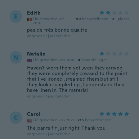
Edith
E
Lid geworden van
·
99
beoordelingen
·
2
uploads
2016
pas de très bonne qualité
ongeveer 3 jaar geleden
Natalie
N
Lid geworden van 2018
·
4
beoordelingen
Haven't worn them yet ,wen they arrived
they were completely creased to the point
that I've ironed ,steamed them but still
they look crumpled up ,I understand they
have linen in. The material
ongeveer 3 jaar geleden
Carol
C
Lid geworden van 2021
·
215
beoordelingen
The pants fit just right. Thank you
ongeveer 3 jaar geleden