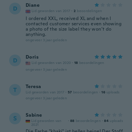
Diane
D
Lid geworden van 2017
·
2
beoordelingen
I ordered XXL, received XL and when I
contacted customer services even showing
a photo of the size label they won’t do
anything.
ongeveer 3 jaar geleden
Doris
D
Lid geworden van 2020
·
18
beoordelingen
ongeveer 3 jaar geleden
Teresa
T
Lid geworden van 2017
·
57
beoordelingen
·
16
uploads
ongeveer 3 jaar geleden
Sabine
S
Lid geworden van
·
88
beoordelingen
·
84
uploads
2021
Die Farbe "khaki" ist helles beige! Der Stoff