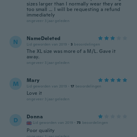
sizes larger than I normally wear they are
too small … I will be requesting a refund
immediately
ongeveer 3 jaar geleden
NameDeleted
N
Lid geworden van 2019
·
3
beoordelingen
The XL size was more of a M/L. Gave it
away.
ongeveer 3 jaar geleden
Mary
M
Lid geworden van 2019
·
17
beoordelingen
Love it
ongeveer 3 jaar geleden
Donna
D
Lid geworden van 2019
·
73
beoordelingen
Poor quality
ongeveer 3 jaar geleden