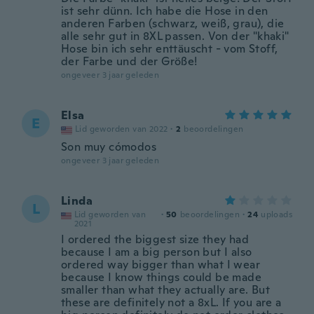
ist sehr dünn. Ich habe die Hose in den
anderen Farben (schwarz, weiß, grau), die
alle sehr gut in 8XL passen. Von der "khaki"
Hose bin ich sehr enttäuscht - vom Stoff,
der Farbe und der Größe!
ongeveer 3 jaar geleden
Elsa
E
Lid geworden van 2022
·
2
beoordelingen
Son muy cómodos
ongeveer 3 jaar geleden
Linda
L
Lid geworden van
·
50
beoordelingen
·
24
uploads
2021
I ordered the biggest size they had
because I am a big person but I also
ordered way bigger than what I wear
because I know things could be made
smaller than what they actually are. But
these are definitely not a 8xL. If you are a