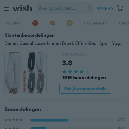
Inloggen
Populair
Pas bekeken
Trend
Klantenbeoordelingen
Dames Casual Losse Linnen Broek Effen Kleur Sport Yoga Comfortabele Dames Broek
GLOBAAL
3.8
1919 beoordelingen
Bekijk productdetails
Beoordelingen
867
374