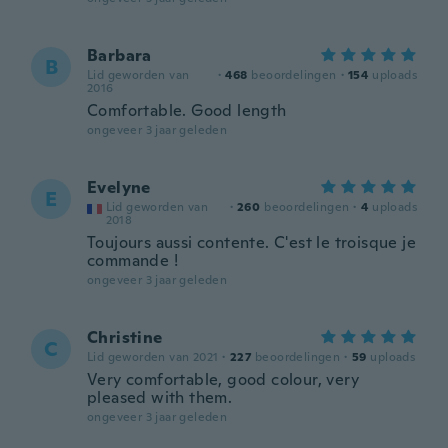
Barbara
B
Lid geworden van
·
468
beoordelingen
·
154
uploads
2016
Comfortable. Good length
ongeveer 3 jaar geleden
Evelyne
E
Lid geworden van
·
260
beoordelingen
·
4
uploads
2018
Toujours aussi contente. C'est le troisque je
commande !
ongeveer 3 jaar geleden
Christine
C
Lid geworden van 2021
·
227
beoordelingen
·
59
uploads
Very comfortable, good colour, very
pleased with them.
ongeveer 3 jaar geleden