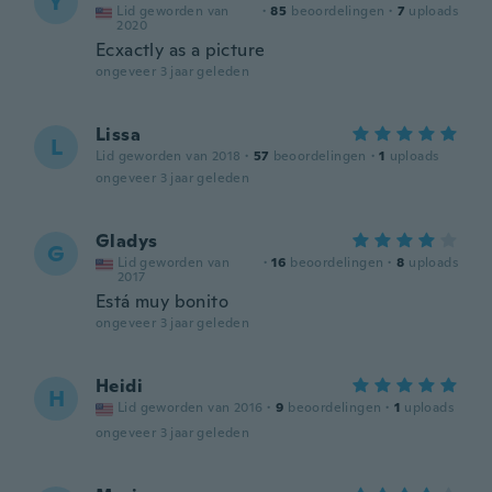
Y
Lid geworden van
·
85
beoordelingen
·
7
uploads
2020
Ecxactly as a picture
ongeveer 3 jaar geleden
Lissa
L
Lid geworden van 2018
·
57
beoordelingen
·
1
uploads
ongeveer 3 jaar geleden
Gladys
G
Lid geworden van
·
16
beoordelingen
·
8
uploads
2017
Está muy bonito
ongeveer 3 jaar geleden
Heidi
H
Lid geworden van 2016
·
9
beoordelingen
·
1
uploads
ongeveer 3 jaar geleden