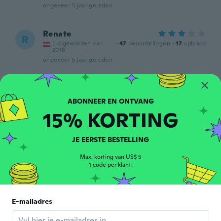
ongeveer 5 jaar geleden
Renate
R
Lid geworden van
·
47
beoordelingen
·
17
uploads
2018
ongeveer 5 jaar geleden
Monika
M
Lid geworden van
·
24
beoordelingen
·
3
uploads
2018
15% KORTING
ongeveer 5 jaar geleden
JE EERSTE BESTELLING
Gabriela
G
Lid geworden van 2015
·
13
beoordelingen
Max. korting van US$ 5
ongeveer 5 jaar geleden
1 code per klant.
Els
E
E-mailadres
Lid geworden van
·
21
beoordelingen
·
15
uploads
2016
Great!!