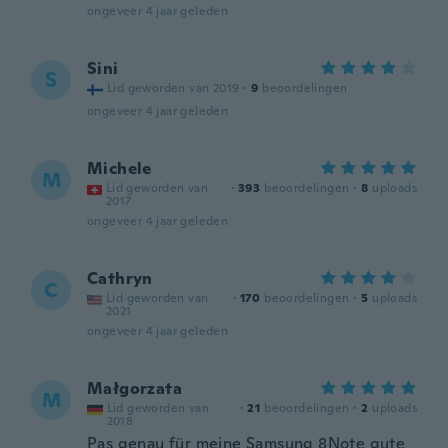
ongeveer 4 jaar geleden
Sini
S
Lid geworden van 2019
·
9
beoordelingen
ongeveer 4 jaar geleden
Michele
M
Lid geworden van
·
393
beoordelingen
·
8
uploads
2017
ongeveer 4 jaar geleden
Cathryn
C
Lid geworden van
·
170
beoordelingen
·
5
uploads
2021
ongeveer 4 jaar geleden
Małgorzata
M
Lid geworden van
·
21
beoordelingen
·
2
uploads
2018
Pas genau für meine Samsung 8Note gute