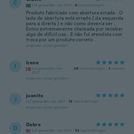
C
Lid geworden van 2016
·
6
beoordelingen
Produto fabricado com abertura errada . O
lado de abertura está errado ( da esquerda
para a direita ) e não como deveria ser .
Estou extremamente chateada por receber
algo de difícil uso . E não fui atendida com
troca por um produto correto .
ongeveer 4 jaar geleden
Irene
I
Lid geworden van
·
28
beoordelingen
·
1
uploads
2021
ongeveer 4 jaar geleden
juanita
J
Lid geworden van 2017
·
12
beoordelingen
ongeveer 4 jaar geleden
Debra
D
Lid geworden van 2019
·
52
beoordelingen