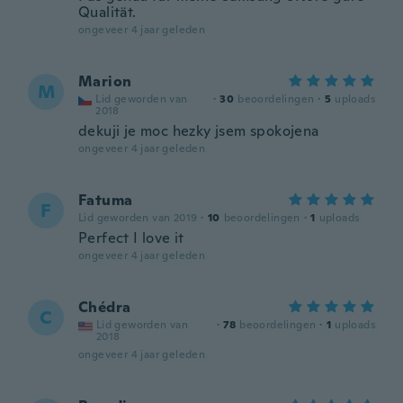
Qualität.
ongeveer 4 jaar geleden
Marion
M
Lid geworden van
·
30
beoordelingen
·
5
uploads
2018
dekuji je moc hezky jsem spokojena
ongeveer 4 jaar geleden
Fatuma
F
Lid geworden van 2019
·
10
beoordelingen
·
1
uploads
Perfect I love it
ongeveer 4 jaar geleden
Chédra
C
Lid geworden van
·
78
beoordelingen
·
1
uploads
2018
ongeveer 4 jaar geleden