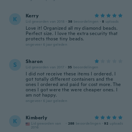
Kerry
K
Lid geworden van 2018
·
38
beoordelingen
·
8
uploads
Love it! Organized all my diamond beads.
Perfect size. I love the extra security that
protects those tiny beads.
ongeveer 6 jaar geleden
Sharon
S
Lid geworden van 2017
·
35
beoordelingen
I did not receive these items I ordered. I
got totally different containers and the
ones I ordered and paid for cost more. The
ones I got were the were cheaper ones. I
am not happy.
ongeveer 6 jaar geleden
Kimberly
K
Lid geworden van
·
288
beoordelingen
·
92
uploads
2016