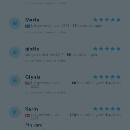
ongeveer 6 jaar geleden
Maria
M
Lid geworden van 2016
·
111
beoordelingen
ongeveer 6 jaar geleden
gisèle
G
Lid geworden van 2017
·
90
beoordelingen
ongeveer 6 jaar geleden
Glynis
G
Lid geworden van
·
69
beoordelingen
·
1
uploads
2020
ongeveer 6 jaar geleden
Karin
K
Lid geworden van
·
242
beoordelingen
·
1
uploads
2016
Fin vare