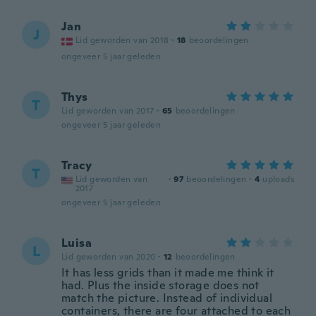
Jan
J
Lid geworden van 2018
·
18
beoordelingen
ongeveer 5 jaar geleden
Thys
T
Lid geworden van 2017
·
65
beoordelingen
ongeveer 5 jaar geleden
Tracy
T
Lid geworden van
·
97
beoordelingen
·
4
uploads
2017
ongeveer 5 jaar geleden
Luisa
L
Lid geworden van 2020
·
12
beoordelingen
It has less grids than it made me think it
had. Plus the inside storage does not
match the picture. Instead of individual
containers, there are four attached to each