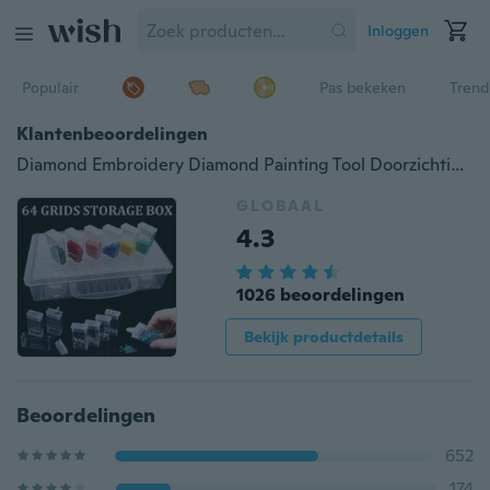
Inloggen
Populair
Pas bekeken
Trend
Klantenbeoordelingen
Diamond Embroidery Diamond Painting Tool Doorzichtige plastic opbergdoos (64/28 slots)
GLOBAAL
4.3
1026 beoordelingen
Bekijk productdetails
Beoordelingen
652
174