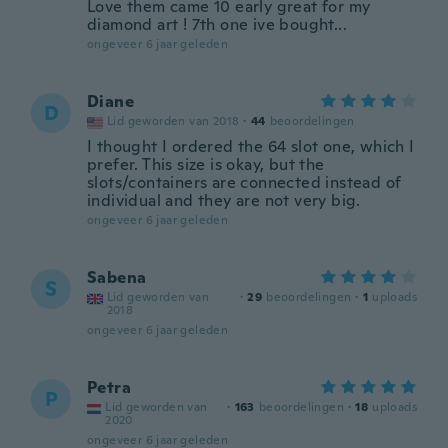
Love them came 10 early great for my
diamond art ! 7th one ive bought...
ongeveer 6 jaar geleden
Diane
D
Lid geworden van 2018
·
44
beoordelingen
I thought I ordered the 64 slot one, which I
prefer. This size is okay, but the
slots/containers are connected instead of
individual and they are not very big.
ongeveer 6 jaar geleden
Sabena
S
Lid geworden van
·
29
beoordelingen
·
1
uploads
2018
ongeveer 6 jaar geleden
Petra
P
Lid geworden van
·
163
beoordelingen
·
18
uploads
2020
ongeveer 6 jaar geleden