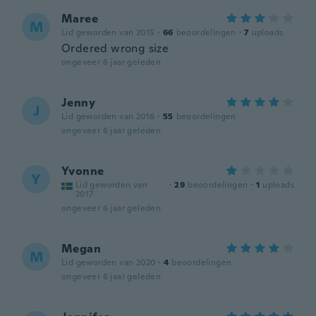
Maree
M
Lid geworden van 2015
·
66
beoordelingen
·
7
uploads
Ordered wrong size
ongeveer 6 jaar geleden
Jenny
J
Lid geworden van 2016
·
55
beoordelingen
ongeveer 6 jaar geleden
Yvonne
Y
Lid geworden van
·
29
beoordelingen
·
1
uploads
2017
ongeveer 6 jaar geleden
Megan
M
Lid geworden van 2020
·
4
beoordelingen
ongeveer 6 jaar geleden