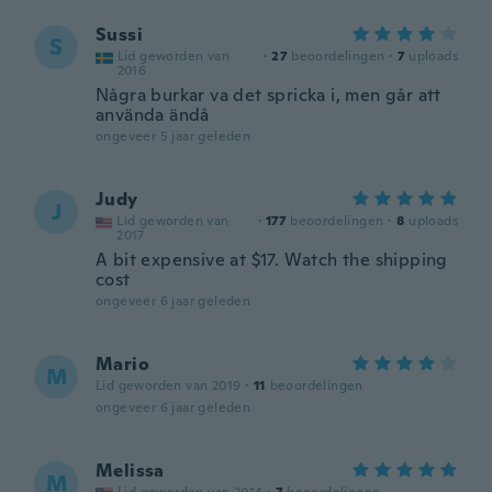
Sussi
S
Lid geworden van
·
27
beoordelingen
·
7
uploads
2016
Några burkar va det spricka i, men går att
använda ändå
ongeveer 5 jaar geleden
Judy
J
Lid geworden van
·
177
beoordelingen
·
8
uploads
2017
A bit expensive at $17. Watch the shipping
cost
ongeveer 6 jaar geleden
Mario
M
Lid geworden van 2019
·
11
beoordelingen
ongeveer 6 jaar geleden
Melissa
M