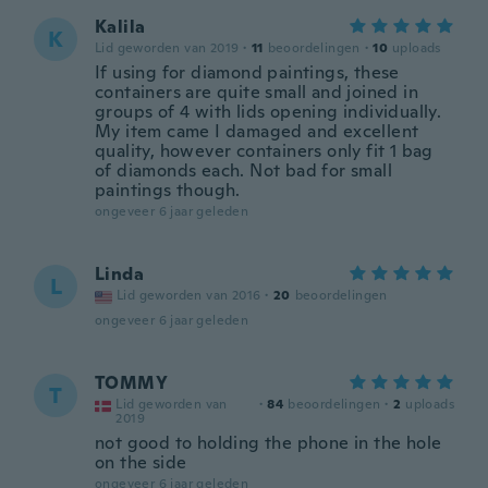
Kalila
K
Lid geworden van 2019
·
11
beoordelingen
·
10
uploads
If using for diamond paintings, these
containers are quite small and joined in
groups of 4 with lids opening individually.
My item came I damaged and excellent
quality, however containers only fit 1 bag
of diamonds each. Not bad for small
paintings though.
ongeveer 6 jaar geleden
Linda
L
Lid geworden van 2016
·
20
beoordelingen
ongeveer 6 jaar geleden
TOMMY
T
Lid geworden van
·
84
beoordelingen
·
2
uploads
2019
not good to holding the phone in the hole
on the side
ongeveer 6 jaar geleden