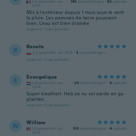
Lid geworden van
·
163
beoordelingen
·
62
uploads
2016
Mis à l'extérieur depuis 1 mois sous le vent
la pluie. Les pommes de terre poussent
bien. L'eau est bien drainée
ongeveer 5 jaar geleden
Renata
R
Lid geworden van 2019
·
3
beoordelingen
ongeveer 5 jaar geleden
Evangelique
E
Lid geworden van
·
25
beoordelingen
·
9
uploads
2016
Super kwaliteit. Heb ze nu vol aarde en ga
planten.
ongeveer 5 jaar geleden
William
W
Lid geworden van
·
135
beoordelingen
·
4
uploads
2016