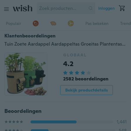
Inloggen
Populair
Pas bekeken
Trend
Klantenbeoordelingen
Tuin Zoete Aardappel Aardappeltas Groeitas Plantentas Schoonheid Plantentas Planten Boomzak Plantengroei Zak Aardappelpot PFW
GLOBAAL
4.2
2582 beoordelingen
Bekijk productdetails
Beoordelingen
1,441
548