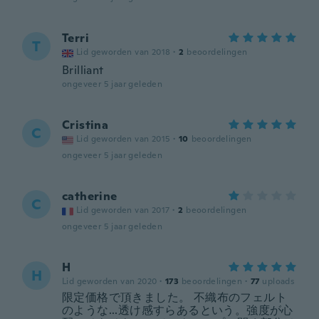
Terri
T
Lid geworden van 2018
·
2
beoordelingen
Brilliant
ongeveer 5 jaar geleden
Cristina
C
Lid geworden van 2015
·
10
beoordelingen
ongeveer 5 jaar geleden
catherine
C
Lid geworden van 2017
·
2
beoordelingen
ongeveer 5 jaar geleden
H
H
Lid geworden van 2020
·
173
beoordelingen
·
77
uploads
限定価格で頂きました。 不織布のフェルト
のような...透け感すらあるという。強度が心