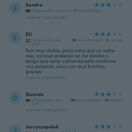
Sandra
S
Lid geworden van 2020
·
7
beoordelingen
ongeveer 6 jaar geleden
Eli
E
Lid geworden van
·
33
beoordelingen
·
3
uploads
2018
Son muy chulos, pero creía que se ceñia
más, porque andando se me desliza y
tengo que estar subiendomelo conforme
voy andando, pero son muy bonitos,
gracias
ongeveer 6 jaar geleden
Daniela
D
Lid geworden van
·
56
beoordelingen
·
17
uploads
2016
ongeveer 6 jaar geleden
Jerryszepelak
J