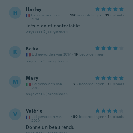
Harley
H
Lid geworden van
·
197
beoordelingen
·
15
uploads
2014
Très bien et confortable
ongeveer 5 jaar geleden
Katia
K
Lid geworden van 2017
·
19
beoordelingen
ongeveer 5 jaar geleden
Mary
M
Lid geworden van
·
23
beoordelingen
·
1
uploads
2016
ongeveer 5 jaar geleden
Valérie
V
Lid geworden van
·
30
beoordelingen
·
1
uploads
2020
Donne un beau rendu