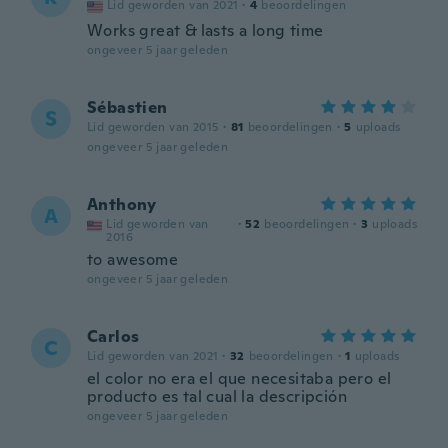
Lid geworden van 2021
·
4
beoordelingen
Works great & lasts a long time
ongeveer 5 jaar geleden
Sébastien
S
Lid geworden van 2015
·
81
beoordelingen
·
5
uploads
ongeveer 5 jaar geleden
Anthony
A
Lid geworden van
·
52
beoordelingen
·
3
uploads
2016
to awesome
ongeveer 5 jaar geleden
Carlos
C
Lid geworden van 2021
·
32
beoordelingen
·
1
uploads
el color no era el que necesitaba pero el
producto es tal cual la descripción
ongeveer 5 jaar geleden