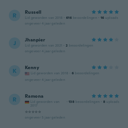
Russell
R
Lid geworden van 2018
·
616
beoordelingen
·
16
uploads
ongeveer 4 jaar geleden
Jhanpier
J
Lid geworden van 2021
·
2
beoordelingen
ongeveer 4 jaar geleden
Kenny
K
Lid geworden van 2018
·
6
beoordelingen
ongeveer 4 jaar geleden
Ramona
R
Lid geworden van
·
138
beoordelingen
·
8
uploads
2017
⭐️⭐️⭐️⭐️⭐️
ongeveer 5 jaar geleden