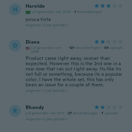
Haroldo
H
Lid geworden van 2020
·
1
beoordelingen
pouca tinta
ongeveer 5 jaar geleden
Diana
D
Lid geworden van
·
121
beoordelingen
·
39
uploads
2018
Product came right away, sooner than
expected. However this is the 2nd one in a
row now that ran out right away. Its like its
not full or something, because its a popular
color. I have the whole set, this has only
been an issue for a couple of them.
ongeveer 5 jaar geleden
Rhondy
R
Lid geworden van 2017
·
27
beoordelingen
·
7
uploads
ongeveer 5 jaar geleden