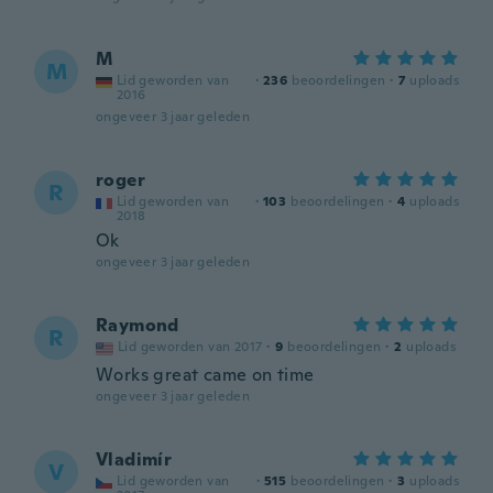
M
M
Lid geworden van
·
236
beoordelingen
·
7
uploads
2016
ongeveer 3 jaar geleden
roger
R
Lid geworden van
·
103
beoordelingen
·
4
uploads
2018
Ok
ongeveer 3 jaar geleden
Raymond
R
Lid geworden van 2017
·
9
beoordelingen
·
2
uploads
Works great came on time
ongeveer 3 jaar geleden
Vladimír
V
Lid geworden van
·
515
beoordelingen
·
3
uploads