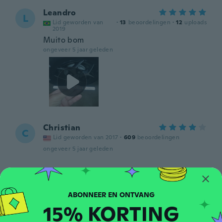
Leandro
L
Lid geworden van
·
13
beoordelingen
·
12
uploads
2019
Muito bom
ongeveer 5 jaar geleden
Christian
C
Lid geworden van 2017
·
609
beoordelingen
ongeveer 5 jaar geleden
Raniel Santana
R
Lid geworden van 2020
·
7
beoordelingen
·
3
uploads
Excelente produto parabéns
15% KORTING
ongeveer 5 jaar geleden