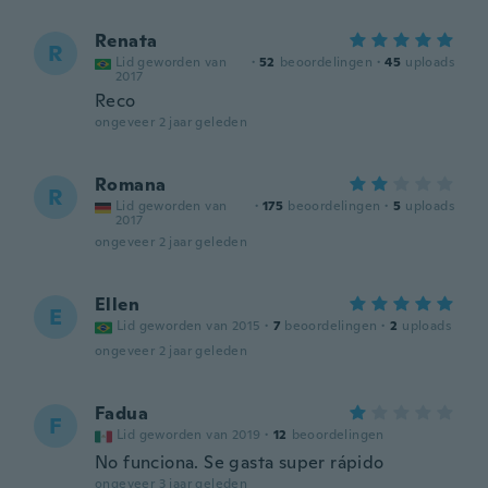
Renata
R
Lid geworden van
·
52
beoordelingen
·
45
uploads
2017
Reco
ongeveer 2 jaar geleden
Romana
R
Lid geworden van
·
175
beoordelingen
·
5
uploads
2017
ongeveer 2 jaar geleden
Ellen
E
Lid geworden van 2015
·
7
beoordelingen
·
2
uploads
ongeveer 2 jaar geleden
Fadua
F
Lid geworden van 2019
·
12
beoordelingen
No funciona. Se gasta super rápido
ongeveer 3 jaar geleden