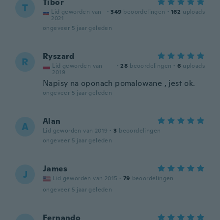
Tibor
T
Lid geworden van
·
349
beoordelingen
·
162
uploads
2021
ongeveer 5 jaar geleden
Ryszard
R
Lid geworden van
·
28
beoordelingen
·
6
uploads
2019
Napisy na oponach pomalowane , jest ok.
ongeveer 5 jaar geleden
Alan
A
Lid geworden van 2019
·
3
beoordelingen
ongeveer 5 jaar geleden
James
J
Lid geworden van 2015
·
79
beoordelingen
ongeveer 5 jaar geleden
Fernando