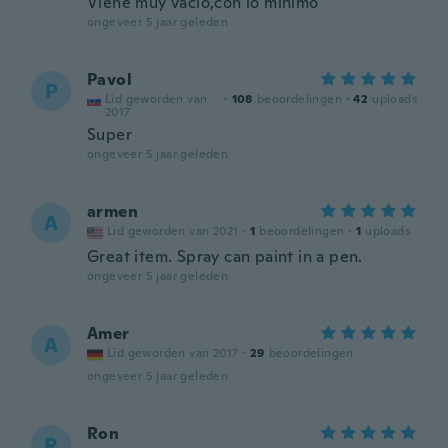
Viene muy vacío,con lo mínimo
ongeveer 5 jaar geleden
Pavol
P
Lid geworden van
·
108
beoordelingen
·
42
uploads
2017
Super
ongeveer 5 jaar geleden
armen
A
Lid geworden van 2021
·
1
beoordelingen
·
1
uploads
Great item. Spray can paint in a pen.
ongeveer 5 jaar geleden
Amer
A
Lid geworden van 2017
·
29
beoordelingen
ongeveer 5 jaar geleden
Ron
R