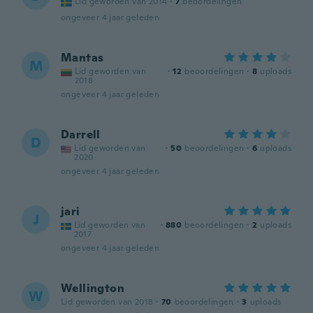
Lid geworden van 2014
·
7
beoordelingen
ongeveer 4 jaar geleden
Mantas
M
Lid geworden van
·
12
beoordelingen
·
8
uploads
2018
ongeveer 4 jaar geleden
Darrell
D
Lid geworden van
·
50
beoordelingen
·
6
uploads
2020
ongeveer 4 jaar geleden
jari
J
Lid geworden van
·
880
beoordelingen
·
2
uploads
2017
ongeveer 4 jaar geleden
Wellington
W
Lid geworden van 2018
·
70
beoordelingen
·
3
uploads