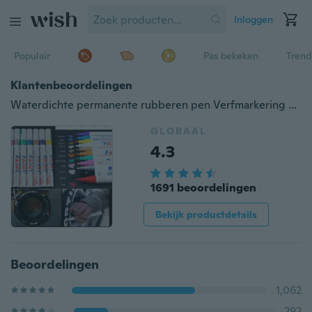
Inloggen
Populair
Pas bekeken
Trend
Klantenbeoordelingen
Waterdichte permanente rubberen pen Verfmarkering Autoband Band Loopvlak Verfpen
GLOBAAL
4.3
1691 beoordelingen
Bekijk productdetails
Beoordelingen
1,062
292