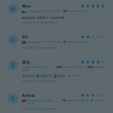
Wan
W
Lid geworden van 2017
·
50
beoordelingen
exactly what I wanted
ongeveer 3 jaar geleden
Gil
G
Lid geworden van 2018
·
12
beoordelingen
ongeveer 3 jaar geleden
용진
용
Lid geworden van
·
386
beoordelingen
·
269
uploads
2019
작아서 휴대하기 좋아요 ㅋㅋㅋ
ongeveer 3 jaar geleden
Rafael
R
Lid geworden van
·
16
beoordelingen
·
2
uploads
2019
ongeveer 3 jaar geleden