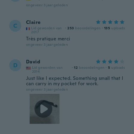
ongeveer 3 jaar geleden
Claire
C
Lid geworden van
·
253
beoordelingen
·
135
uploads
2017
Très pratique merci
ongeveer 3 jaar geleden
David
D
Lid geworden van
·
12
beoordelingen
·
5
uploads
2014
Just like I expected. Something small that I
can carry in my pocket for work.
ongeveer 3 jaar geleden