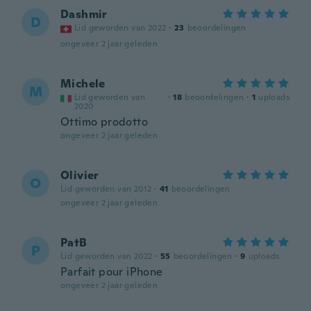
Dashmir
D
Lid geworden van 2022
·
23
beoordelingen
ongeveer 2 jaar geleden
Michele
M
Lid geworden van
·
18
beoordelingen
·
1
uploads
2020
Ottimo prodotto
ongeveer 2 jaar geleden
Olivier
O
Lid geworden van 2012
·
41
beoordelingen
ongeveer 2 jaar geleden
PatB
P
Lid geworden van 2022
·
55
beoordelingen
·
9
uploads
Parfait pour iPhone
ongeveer 2 jaar geleden