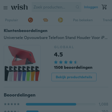
Inloggen
Populair
Pas bekeken
Trend
Klantenbeoordelingen
Universele Opvouwbare Telefoon Stand Houder Voor iPhone Samsung Xiaomi Kleurrijke V-vormige Smartphone Tablet PC Desktop Houder
GLOBAAL
4.5
1508 beoordelingen
Bekijk productdetails
Beoordelingen
1,088
250