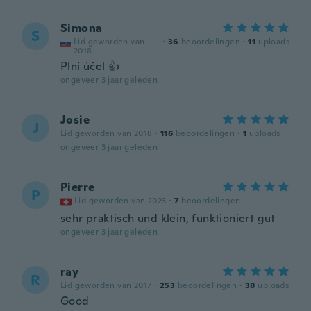
Simona
S
Lid geworden van
·
36
beoordelingen
·
11
uploads
2018
Plní účel 👍
ongeveer 3 jaar geleden
Josie
J
Lid geworden van 2018
·
116
beoordelingen
·
1
uploads
ongeveer 3 jaar geleden
Pierre
P
Lid geworden van 2023
·
7
beoordelingen
sehr praktisch und klein, funktioniert gut
ongeveer 3 jaar geleden
ray
R
Lid geworden van 2017
·
253
beoordelingen
·
38
uploads
Good