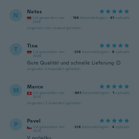
Natas
N
Lid geworden van
·
156
beoordelingen
·
61
uploads
2018
ongeveer een maand geleden
Tina
T
Lid geworden van
·
218
beoordelingen
·
9
uploads
2020
Gute Qualität und schnelle Lieferung 😊
ongeveer 2 maanden geleden
Marco
M
Lid geworden van
·
801
beoordelingen
·
1
uploads
2016
ongeveer 5 maanden geleden
Pavel
P
Lid geworden van
·
218
beoordelingen
·
4
uploads
2019
V pořádku