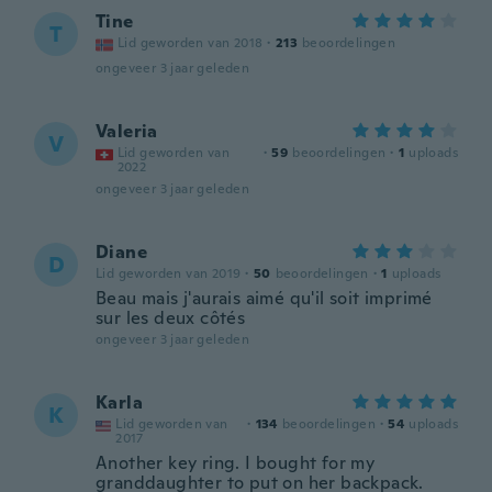
Tine
T
Lid geworden van 2018
·
213
beoordelingen
ongeveer 3 jaar geleden
Valeria
V
Lid geworden van
·
59
beoordelingen
·
1
uploads
2022
ongeveer 3 jaar geleden
Diane
D
Lid geworden van 2019
·
50
beoordelingen
·
1
uploads
Beau mais j'aurais aimé qu'il soit imprimé
sur les deux côtés
ongeveer 3 jaar geleden
Karla
K
Lid geworden van
·
134
beoordelingen
·
54
uploads
2017
Another key ring. I bought for my
granddaughter to put on her backpack.