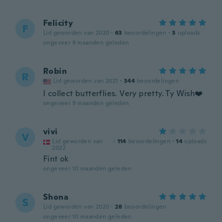
Felicity
F
Lid geworden van 2020
·
63
beoordelingen
·
3
uploads
ongeveer 9 maanden geleden
Robin
R
Lid geworden van 2021
·
344
beoordelingen
I collect butterflies. Very pretty. Ty Wish❤️
ongeveer 9 maanden geleden
vivi
V
Lid geworden van
·
114
beoordelingen
·
14
uploads
2022
Fint ok
ongeveer 10 maanden geleden
Shona
S
Lid geworden van 2020
·
28
beoordelingen
ongeveer 10 maanden geleden