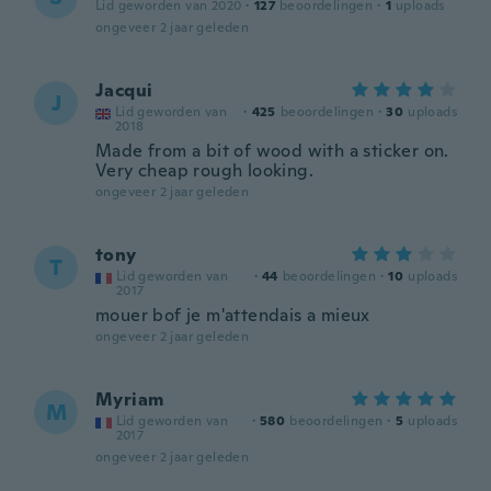
Lid geworden van 2020
·
127
beoordelingen
·
1
uploads
ongeveer 2 jaar geleden
Jacqui
J
Lid geworden van
·
425
beoordelingen
·
30
uploads
2018
Made from a bit of wood with a sticker on.
Very cheap rough looking.
ongeveer 2 jaar geleden
tony
T
Lid geworden van
·
44
beoordelingen
·
10
uploads
2017
mouer bof je m'attendais a mieux
ongeveer 2 jaar geleden
Myriam
M
Lid geworden van
·
580
beoordelingen
·
5
uploads
2017
ongeveer 2 jaar geleden