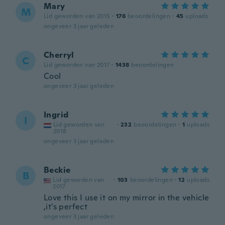
Mary
M
Lid geworden van 2015
·
176
beoordelingen
·
45
uploads
ongeveer 3 jaar geleden
Cherryl
C
Lid geworden van 2017
·
1438
beoordelingen
Cool
ongeveer 3 jaar geleden
Ingrid
I
Lid geworden van
·
232
beoordelingen
·
1
uploads
2018
ongeveer 3 jaar geleden
Beckie
B
Lid geworden van
·
103
beoordelingen
·
12
uploads
2017
Love this I use it on my mirror in the vehicle
,it's perfect
ongeveer 3 jaar geleden