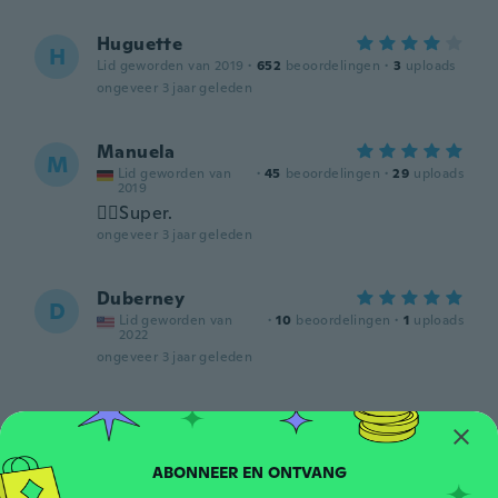
Huguette
H
Lid geworden van 2019
·
652
beoordelingen
·
3
uploads
ongeveer 3 jaar geleden
Manuela
M
Lid geworden van
·
45
beoordelingen
·
29
uploads
2019
👍🏻Super.
ongeveer 3 jaar geleden
Duberney
D
Lid geworden van
·
10
beoordelingen
·
1
uploads
2022
ongeveer 3 jaar geleden
Harold
H
Lid geworden van 2021
·
24
beoordelingen
ongeveer 3 jaar geleden