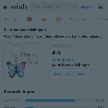
Inloggen
Populair
Pas bekeken
Trend
Klantenbeoordelingen
Acryl Kleurrijke Vlinder Sleutelhangers Ring Sleutelhangers Sleutelhanger Insect Sieraden Voor Vrouwen Meisjes Handtas Auto Portemonnee Charms Geschenken
GLOBAAL
4.5
4230 beoordelingen
Bekijk productdetails
Beoordelingen
3,134
557