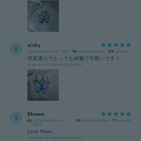
vicky
V
Lid geworden van 2021
·
43
beoordelingen
·
34
uploads
写真通りでとっても綺麗で可愛いです！
ongeveer 8 maanden geleden
Shawn
S
Lid geworden van
·
24
beoordelingen
·
11
uploads
2023
Love them.
ongeveer 8 maanden geleden