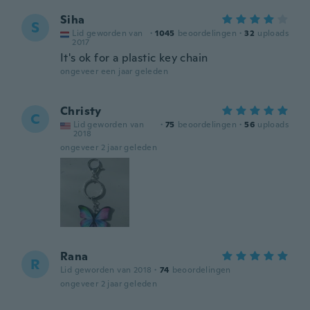
Siha
S
Lid geworden van
·
1045
beoordelingen
·
32
uploads
2017
It's ok for a plastic key chain
ongeveer een jaar geleden
Christy
C
Lid geworden van
·
75
beoordelingen
·
56
uploads
2018
ongeveer 2 jaar geleden
Rana
R
Lid geworden van 2018
·
74
beoordelingen
ongeveer 2 jaar geleden