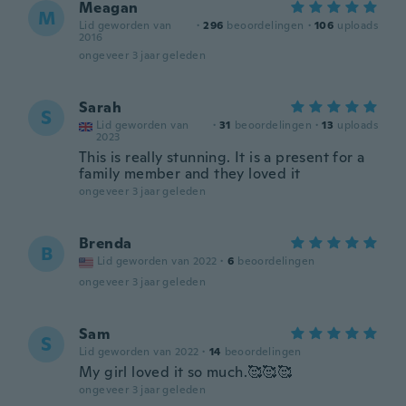
Meagan
M
Lid geworden van
·
296
beoordelingen
·
106
uploads
2016
ongeveer 3 jaar geleden
Sarah
S
Lid geworden van
·
31
beoordelingen
·
13
uploads
2023
This is really stunning. It is a present for a
family member and they loved it
ongeveer 3 jaar geleden
Brenda
B
Lid geworden van 2022
·
6
beoordelingen
ongeveer 3 jaar geleden
Sam
S
Lid geworden van 2022
·
14
beoordelingen
My girl loved it so much.🥰🥰🥰
ongeveer 3 jaar geleden