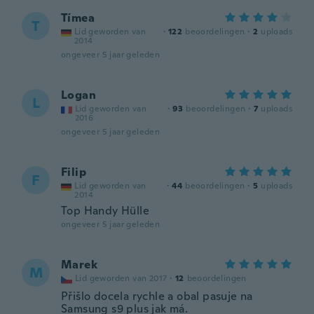
Tímea
T
Lid geworden van
·
122
beoordelingen
·
2
uploads
2014
ongeveer 5 jaar geleden
Logan
L
Lid geworden van
·
93
beoordelingen
·
7
uploads
2016
ongeveer 5 jaar geleden
Filip
F
Lid geworden van
·
44
beoordelingen
·
5
uploads
2014
Top Handy Hülle
ongeveer 5 jaar geleden
Marek
M
Lid geworden van 2017
·
12
beoordelingen
Přišlo docela rychle a obal pasuje na
Samsung s9 plus jak má.