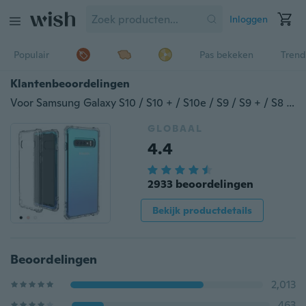
Inloggen
Populair
Pas bekeken
Trend
Klantenbeoordelingen
Voor Samsung Galaxy S10 / S10 + / S10e / S9 / S9 + / S8 / S8 Plus / Note 8 Nieuwe TPU Transparant Helder Schokbestendig Beschermhoes
GLOBAAL
4.4
2933 beoordelingen
Bekijk productdetails
Beoordelingen
2,013
463