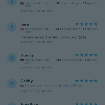
E
Lid geworden van
·
47
beoordelingen
·
14
uploads
2018
ongeveer 4 jaar geleden
Sara
S
Lid geworden van
·
63
beoordelingen
·
34
uploads
2019
It is my second order, very good 👍👍
ongeveer 4 jaar geleden
Quincy
Q
Lid geworden van
·
123
beoordelingen
·
6
uploads
2017
ongeveer 4 jaar geleden
Gabby
G
Lid geworden van 2018
·
12
beoordelingen
ongeveer 4 jaar geleden
Jonathan