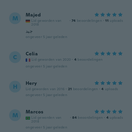
Majed
M
Lid geworden van
·
74
beoordelingen
·
11
uploads
2018
جيد
ongeveer 5 jaar geleden
Celia
C
Lid geworden van 2020
·
4
beoordelingen
ongeveer 5 jaar geleden
Hery
H
Lid geworden van 2016
·
21
beoordelingen
·
4
uploads
ongeveer 5 jaar geleden
Marcos
M
Lid geworden van
·
84
beoordelingen
·
4
uploads
2018
ongeveer 5 jaar geleden