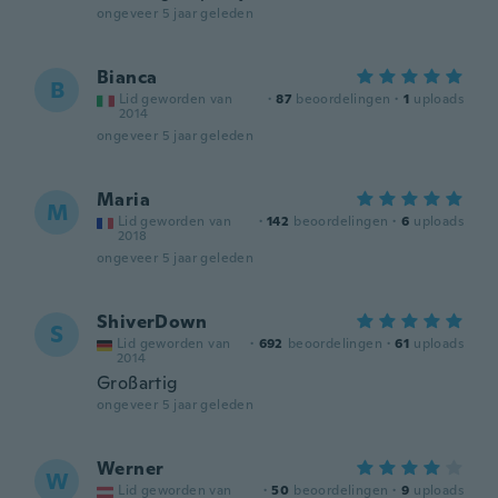
ongeveer 5 jaar geleden
Bianca
B
Lid geworden van
·
87
beoordelingen
·
1
uploads
2014
ongeveer 5 jaar geleden
Maria
M
Lid geworden van
·
142
beoordelingen
·
6
uploads
2018
ongeveer 5 jaar geleden
ShiverDown
S
Lid geworden van
·
692
beoordelingen
·
61
uploads
2014
Großartig
ongeveer 5 jaar geleden
Werner
W
Lid geworden van
·
50
beoordelingen
·
9
uploads