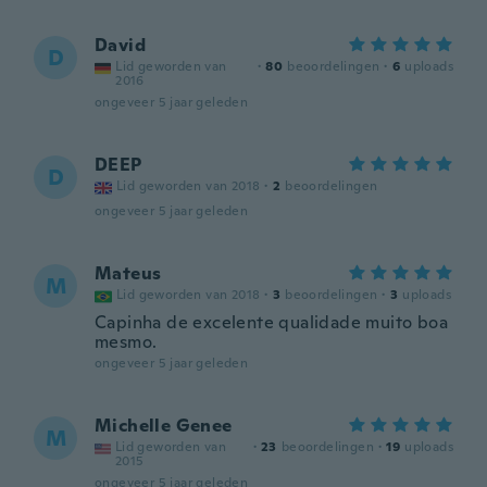
David
D
Lid geworden van
·
80
beoordelingen
·
6
uploads
2016
ongeveer 5 jaar geleden
DEEP
D
Lid geworden van 2018
·
2
beoordelingen
ongeveer 5 jaar geleden
Mateus
M
Lid geworden van 2018
·
3
beoordelingen
·
3
uploads
Capinha de excelente qualidade muito boa
mesmo.
ongeveer 5 jaar geleden
Michelle Genee
M
Lid geworden van
·
23
beoordelingen
·
19
uploads
2015
ongeveer 5 jaar geleden