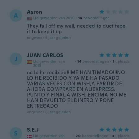
Aaron
A
Lid geworden van 2020
·
14
beoordelingen
They fall off my wall, needed to duct tape
it to keep it up
ongeveer 6 jaar geleden
JUAN CARLOS
J
Lid geworden van
·
14
beoordelingen
·
1
uploads
2015
no lo he recibido!!!ME HAN TIMADO!!!NO
LO HE RECIBIDO Y YA ME HA PASADO
VARIAS VECES CON WISH,A PARTIR DE
AHORA COMPRARE EN ALIEXPRESS.
PUNTO Y FINAL A WISH. ENCIMA NO ME
HAN DEVUELTO EL DINERO Y PONE
ENTREGADO
ongeveer 6 jaar geleden
S.E.J
S
Lid geworden van
·
20
beoordelingen
·
3
uploads