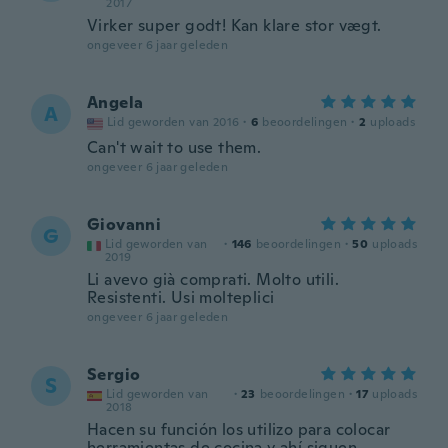
2017
Virker super godt! Kan klare stor vægt.
ongeveer 6 jaar geleden
Angela
A
Lid geworden van 2016
·
6
beoordelingen
·
2
uploads
Can't wait to use them.
ongeveer 6 jaar geleden
Giovanni
G
Lid geworden van
·
146
beoordelingen
·
50
uploads
2019
Li avevo già comprati. Molto utili.
Resistenti. Usi molteplici
ongeveer 6 jaar geleden
Sergio
S
Lid geworden van
·
23
beoordelingen
·
17
uploads
2018
Hacen su función los utilizo para colocar
herramientas de cocina y ahí siguen