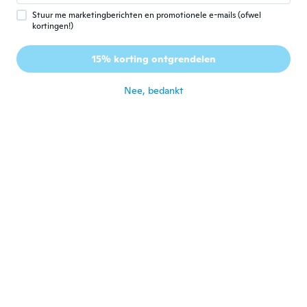
ongeveer 6 jaar geleden
Stuur me marketingberichten en promotionele e-mails (ofwel
kortingen!)
Nuria
N
15% korting ontgrendelen
Lid geworden van 2014
·
8
beoordelingen
·
2
uploads
ongeveer 6 jaar geleden
Nee, bedankt
Marsiano
M
Lid geworden van 2017
·
367
beoordelingen
·
62
uploads
ongeveer 6 jaar geleden
Sandy
S
Lid geworden van
·
12
beoordelingen
·
3
uploads
2017
ongeveer 6 jaar geleden
Antonio
A
Lid geworden van 2018
·
9
beoordelingen
·
3
uploads
Não gruda o bastante e nem suporta tanto
peso