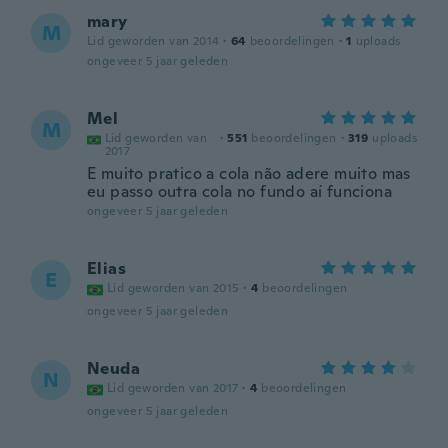
mary
M
Lid geworden van 2014
·
64
beoordelingen
·
1
uploads
ongeveer 5 jaar geleden
Mel
M
Lid geworden van
·
551
beoordelingen
·
319
uploads
2017
E muito pratico a cola não adere muito mas
eu passo outra cola no fundo aí funciona
ongeveer 5 jaar geleden
Elias
E
Lid geworden van 2015
·
4
beoordelingen
ongeveer 5 jaar geleden
Neuda
N
Lid geworden van 2017
·
4
beoordelingen
ongeveer 5 jaar geleden