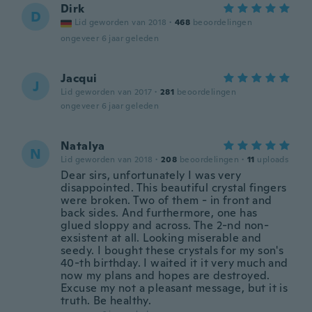
Dirk
D
Lid geworden van 2018
·
468
beoordelingen
ongeveer 6 jaar geleden
Jacqui
J
Lid geworden van 2017
·
281
beoordelingen
ongeveer 6 jaar geleden
Natalya
N
Lid geworden van 2018
·
208
beoordelingen
·
11
uploads
Dear sirs, unfortunately I was very
disappointed. This beautiful crystal fingers
were broken. Two of them - in front and
back sides. And furthermore, one has
glued sloppy and across. The 2-nd non-
exsistent at all. Looking miserable and
seedy. I bought these crystals for my son's
40-th birthday. I waited it it very much and
now my plans and hopes are destroyed.
Excuse my not a pleasant message, but it is
truth. Be healthy.