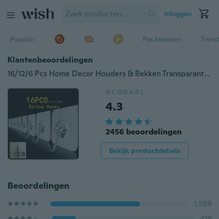
Inloggen
Populair
Pas bekeken
Trend
Klantenbeoordelingen
16/12/6 Pcs Home Decor Houders & Rekken Transparant Non Trace Hook Groothandel Strong Hook For Kitchen Bathroom
GLOBAAL
4.3
2456 beoordelingen
Bekijk productdetails
Beoordelingen
1,589
419