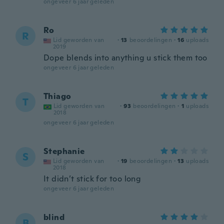
ongeveer 6 jaar geleden
Ro
R
Lid geworden van
·
13
beoordelingen
·
16
uploads
2019
Dope blends into anything u stick them too
ongeveer 6 jaar geleden
Thiago
T
Lid geworden van
·
93
beoordelingen
·
1
uploads
2018
ongeveer 6 jaar geleden
Stephanie
S
Lid geworden van
·
19
beoordelingen
·
13
uploads
2018
It didn’t stick for too long
ongeveer 6 jaar geleden
blind
B