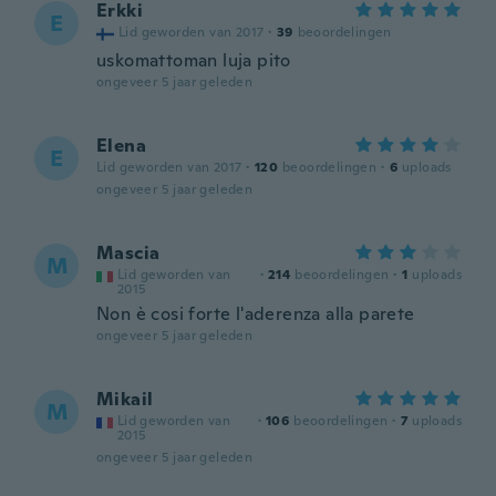
Erkki
E
Lid geworden van 2017
·
39
beoordelingen
uskomattoman luja pito
ongeveer 5 jaar geleden
Elena
E
Lid geworden van 2017
·
120
beoordelingen
·
6
uploads
ongeveer 5 jaar geleden
Mascia
M
Lid geworden van
·
214
beoordelingen
·
1
uploads
2015
Non è cosi forte l'aderenza alla parete
ongeveer 5 jaar geleden
Mikail
M
Lid geworden van
·
106
beoordelingen
·
7
uploads
2015
ongeveer 5 jaar geleden