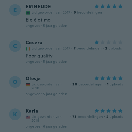
ERINEUDE
E
Lid geworden van 2017
·
6
beoordelingen
Ele é otimo
ongeveer 5 jaar geleden
Coseru
C
Lid geworden van 2017
·
7
beoordelingen
·
2
uploads
Poor quality
ongeveer 5 jaar geleden
Olesja
O
Lid geworden van
·
20
beoordelingen
·
1
uploads
2018
ongeveer 5 jaar geleden
Karla
K
Lid geworden van
·
73
beoordelingen
·
2
uploads
2018
ongeveer 6 jaar geleden