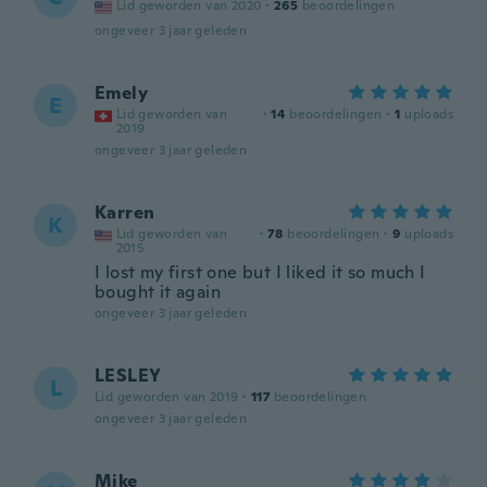
Lid geworden van 2020
·
265
beoordelingen
ongeveer 3 jaar geleden
Emely
E
Lid geworden van
·
14
beoordelingen
·
1
uploads
2019
ongeveer 3 jaar geleden
Karren
K
Lid geworden van
·
78
beoordelingen
·
9
uploads
2015
I lost my first one but I liked it so much I
bought it again
ongeveer 3 jaar geleden
LESLEY
L
Lid geworden van 2019
·
117
beoordelingen
ongeveer 3 jaar geleden
Mike