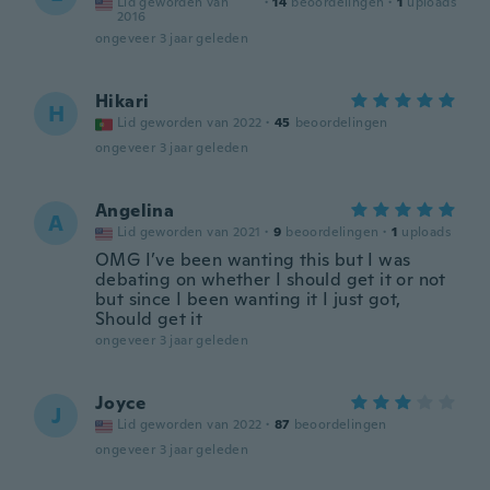
Lid geworden van
·
14
beoordelingen
·
1
uploads
2016
ongeveer 3 jaar geleden
Hikari
H
Lid geworden van 2022
·
45
beoordelingen
ongeveer 3 jaar geleden
Angelina
A
Lid geworden van 2021
·
9
beoordelingen
·
1
uploads
OMG I’ve been wanting this but I was
debating on whether I should get it or not
but since I been wanting it I just got,
Should get it
ongeveer 3 jaar geleden
Joyce
J
Lid geworden van 2022
·
87
beoordelingen
ongeveer 3 jaar geleden