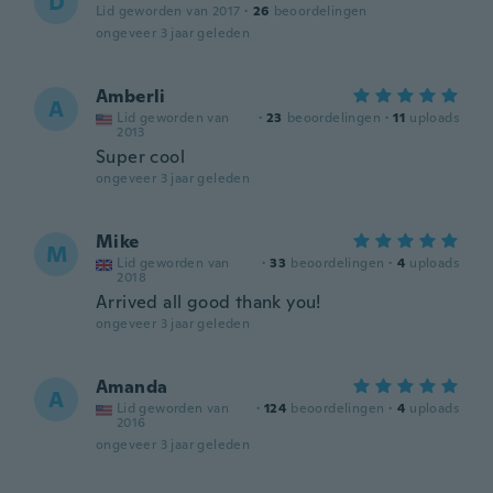
D
Lid geworden van 2017
·
26
beoordelingen
ongeveer 3 jaar geleden
Amberli
A
Lid geworden van
·
23
beoordelingen
·
11
uploads
2013
Super cool
ongeveer 3 jaar geleden
Mike
M
Lid geworden van
·
33
beoordelingen
·
4
uploads
2018
Arrived all good thank you!
ongeveer 3 jaar geleden
Amanda
A
Lid geworden van
·
124
beoordelingen
·
4
uploads
2016
ongeveer 3 jaar geleden