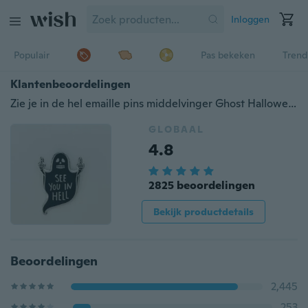
Inloggen
Populair
Pas bekeken
Trend
Klantenbeoordelingen
Zie je in de hel emaille pins middelvinger Ghost Halloween horror Goth vriend pins badge
GLOBAAL
4.8
2825 beoordelingen
Bekijk productdetails
Beoordelingen
2,445
253