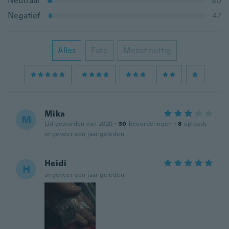
Neutraal
80
Negatief
47
Alles
Foto
Meest nuttig
Mika
M
Lid geworden van 2020
·
30
beoordelingen
·
8
uploads
ongeveer een jaar geleden
Heidi
H
ongeveer een jaar geleden