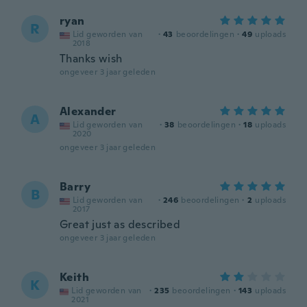
ryan
R
Lid geworden van
·
43
beoordelingen
·
49
uploads
2018
Thanks wish
ongeveer 3 jaar geleden
Alexander
A
Lid geworden van
·
38
beoordelingen
·
18
uploads
2020
ongeveer 3 jaar geleden
Barry
B
Lid geworden van
·
246
beoordelingen
·
2
uploads
2017
Great just as described
ongeveer 3 jaar geleden
Keith
K
Lid geworden van
·
235
beoordelingen
·
143
uploads
2021