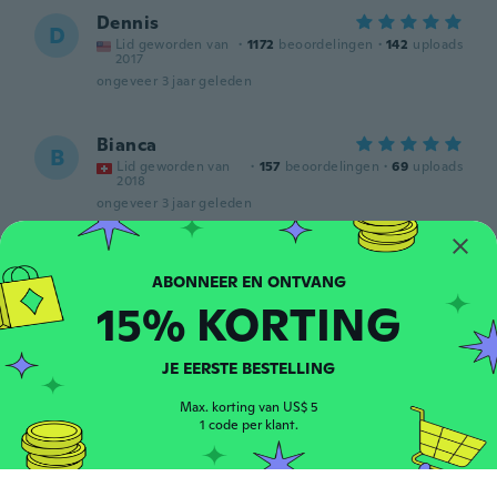
Dennis
D
Lid geworden van
·
1172
beoordelingen
·
142
uploads
2017
ongeveer 3 jaar geleden
Bianca
B
Lid geworden van
·
157
beoordelingen
·
69
uploads
2018
ongeveer 3 jaar geleden
Rauli
R
Lid geworden van 2020
·
1958
beoordelingen
15% KORTING
ongeveer 3 jaar geleden
JE EERSTE BESTELLING
Valerie
V
Lid geworden van 2015
·
4
beoordelingen
Max. korting van US$ 5
ongeveer 3 jaar geleden
1 code per klant.
Dora