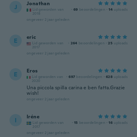
Jonathan
J
Lid geworden van
·
69
beoordelingen
·
14
uploads
2018
ongeveer 2 jaar geleden
eric
E
Lid geworden van
·
264
beoordelingen
·
25
uploads
2017
ongeveer 2 jaar geleden
Eros
E
Lid geworden van
·
697
beoordelingen
·
628
uploads
2020
Una piccola spilla carina e ben fatta.Grazie
wish!
ongeveer 2 jaar geleden
Iréne
I
Lid geworden van
·
15
beoordelingen
·
16
uploads
2017
ongeveer 2 jaar geleden