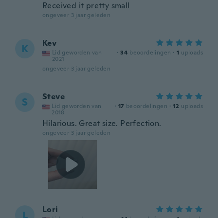
Received it pretty small
ongeveer 3 jaar geleden
Kev
K
Lid geworden van
·
34
beoordelingen
·
1
uploads
2021
ongeveer 3 jaar geleden
Steve
S
Lid geworden van
·
17
beoordelingen
·
12
uploads
2018
Hilarious. Great size. Perfection.
ongeveer 3 jaar geleden
Lori
L