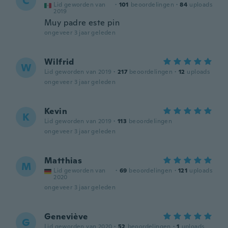
C
Lid geworden van
·
101
beoordelingen
·
84
uploads
2019
Muy padre este pin
ongeveer 3 jaar geleden
Wilfrid
W
Lid geworden van 2019
·
217
beoordelingen
·
12
uploads
ongeveer 3 jaar geleden
Kevin
K
Lid geworden van 2019
·
113
beoordelingen
ongeveer 3 jaar geleden
Matthias
M
Lid geworden van
·
69
beoordelingen
·
121
uploads
2020
ongeveer 3 jaar geleden
Geneviève
G
Lid geworden van 2020
·
52
beoordelingen
·
1
uploads