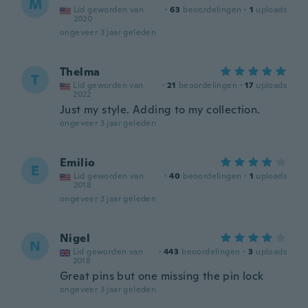
M
Lid geworden van
·
63
beoordelingen
·
1
uploads
2020
ongeveer 3 jaar geleden
Thelma
T
Lid geworden van
·
21
beoordelingen
·
17
uploads
2022
Just my style. Adding to my collection.
ongeveer 3 jaar geleden
Emilio
E
Lid geworden van
·
40
beoordelingen
·
1
uploads
2018
ongeveer 3 jaar geleden
Nigel
N
Lid geworden van
·
443
beoordelingen
·
3
uploads
2018
Great pins but one missing the pin lock
ongeveer 3 jaar geleden