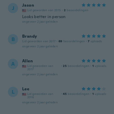
Jason
J
Lid geworden van 2015
·
2
beoordelingen
Looks better in person
ongeveer 2 jaar geleden
Brandy
B
Lid geworden van 2017
·
69
beoordelingen
·
7
uploads
ongeveer 2 jaar geleden
Allen
A
Lid geworden van
·
25
beoordelingen
·
1
uploads
2017
ongeveer 2 jaar geleden
Lee
L
Lid geworden van
·
45
beoordelingen
·
1
uploads
2016
ongeveer 2 jaar geleden